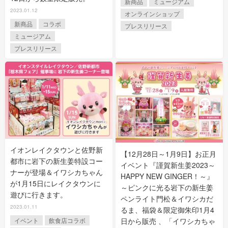
新商品
ミュージアム
2023.01.12
オンラインショップ
新商品
コラボ
プレスリリース
ミュージアム
プレスリリース
イオンレイクタウンと佐野新
【12月28日～1月9日】お正月
都市に岩下の新生姜特設コー
イベント『謹賀新生姜2023～
ナーが登場＆イワシカちゃん
HAPPY NEW GINGER！～』
が1月15日にレイクタウンに
～ピンクに光る岩下の新生姜
遊びに行きます。
ペンライト門松＆イワシカだ
2023.01.11
るま、福袋＆限定御朱印1月4
日から販売 、「イワシカちゃ
イベント
飲食店コラボ