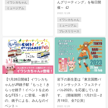
んグリーティング」を毎日開
イワシカちゃん
催～
ミュージアム
2022.12.28
イワシカちゃん
ミュージアム
プレスリリース
【1月28日開催】イワシカち
岩下の新生姜は『東京国際バ
ゃんがJR銚子駅『もっと！き
リトンサックス・フェスティ
らっせ銚子！イベントを止め
バル2023』を応援していま
るなFES！』に登場。～銚子
す。［開催期間：1月21日～2
の、銚子による、みんなのイ
月19日、全7公演］
ベント～
2022.12.20