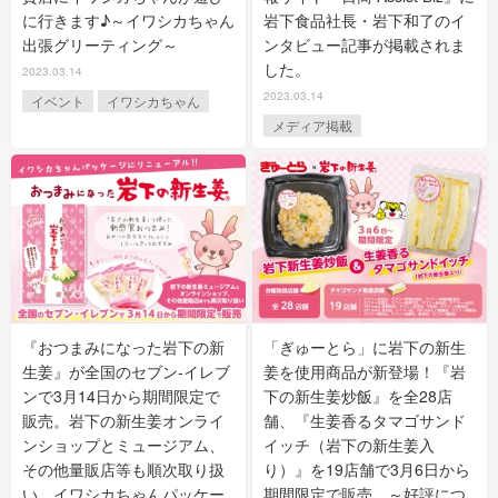
に行きます♪～イワシカちゃん
岩下食品社長・岩下和了のイ
出張グリーティング～
ンタビュー記事が掲載されま
した。
2023.03.14
2023.03.14
イベント
イワシカちゃん
メディア掲載
『おつまみになった岩下の新
「ぎゅーとら」に岩下の新生
生姜』が全国のセブン‐イレブ
姜を使用商品が新登場！『岩
ンで3月14日から期間限定で
下の新生姜炒飯』を全28店
販売。岩下の新生姜オンライ
舗、『生姜香るタマゴサンド
ンショップとミュージアム、
イッチ（岩下の新生姜入
その他量販店等も順次取り扱
り）』を19店舗で3月6日から
い。イワシカちゃんパッケー
期間限定で販売。～好評につ