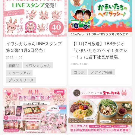
イワシカちゃんLINEスタンプ
【11月7日放送】TBSラジオ
第２弾11月5日発売！
『かまいたちの ヘイ！タクシ
ー！』に岩下社長が登場。
2022.11.05
2022.11.02
新商品
イワシカちゃん
コラボ
メディア掲載
ミュージアム
プレスリリース