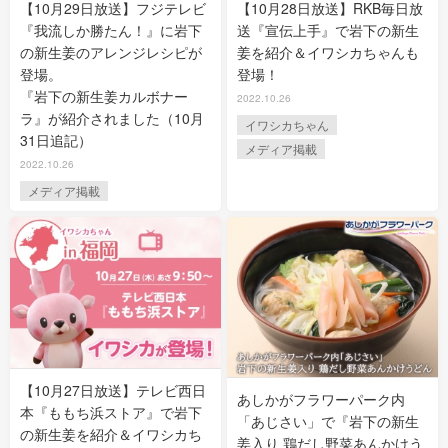
【10月29日放送】フジテレビ
【10月28日放送】RKB毎日放
『我流しか勝たん！』に岩下
送『宣伝上手』で岩下の新生
の新生姜のアレンジレシピが
姜を紹介＆イワシカちゃんも
登場。
登場！
『岩下の新生姜カルボナー
2022.10.26
ラ』が紹介されました（10月
イワシカちゃん
31日追記）
メディア掲載
2022.10.26
メディア掲載
【10月27日放送】テレビ西日
あしかがフラワーパーク内
本『ももち浜ストア』で岩下
「あじさい」で『岩下の新生
の新生姜を紹介＆イワシカち
姜入り 鶏だし野菜あんかけう