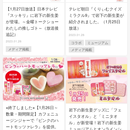
【1月27日放送】日本テレビ
テレビ朝日『くりぃむクイズ
『スッキリ』に岩下の新生姜
ミラクル9』で岩下の新生姜が
が登場。～金曜トークショー
紹介されました。（1月25日
わたしの推しゴト～（放送後
放送）
追記）
2023.01.26
2023.01.26
コラボ
ミュージアム
メディア掲載
メディア掲載
※終了しました※【1月26日～
岩下の新生姜グッズに「フェ
数量・期間限定】カフェニュ
イスタオル」と「ミニタオ
ージンジャーで『ピンクのハ
ル」が新登場！岩下の新生姜
ートモッツァレラ』を提供。
ミュージアムとオンラインシ