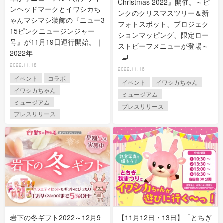
Christmas 2022』開催。～ピ
ンヘッドマークとイワシカち
ンクのクリスマスツリー＆新
ゃんマシマシ装飾の『ニュー3
フォトスポット、プロジェク
15ピンクニュージンジャー
ションマッピング、限定ロー
号』が11月19日運行開始。｜
ストビーフメニューが登場～
2022年
2022.11.18
2022.11.16
イベント
コラボ
イベント
イワシカちゃん
イワシカちゃん
ミュージアム
ミュージアム
プレスリリース
プレスリリース
岩下の冬ギフト2022～12月9
【11月12日・13日】「とちぎ