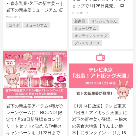
～森永乳業×岩下の新生姜～｜
ョップで1月25日発売。
岩下の新生姜ミュージアム
2023.01.25
2023.01.26
新商品
イワシカちゃん
コラボ
ミュージアム
ミュージアム
オンラインショップ
プレスリリース
岩下の新生姜アイテム4種がク
【1月14日放送】テレビ東京
レーンゲームに！ROUND1限
『出没！アド街ック天国』に
定で1月28日新登場＆コンプ
岩下の新生姜が登場。～栃木
リートセットが当たるTwitter
の美食大特集【うんまい栃
キャンペーンを1月22日まで
木】にランクイン～（1月16