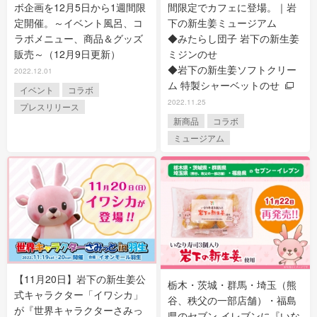
ボ企画を12月5日から1週間限
間限定でカフェに登場。｜岩
定開催。～イベント風呂、コ
下の新生姜ミュージアム
ラボメニュー、商品＆グッズ
◆みたらし団子 岩下の新生姜
販売～（12月9日更新）
ミジンのせ
◆岩下の新生姜ソフトクリー
2022.12.01
ム 特製シャーベットのせ
イベント
コラボ
2022.11.25
プレスリリース
新商品
コラボ
ミュージアム
【11月20日】岩下の新生姜公
栃木・茨城・群馬・埼玉（熊
式キャラクター「イワシカ」
谷、秩父の一部店舗）・福島
が『世界キャラクターさみっ
県のセブン‐イレブンに『いな