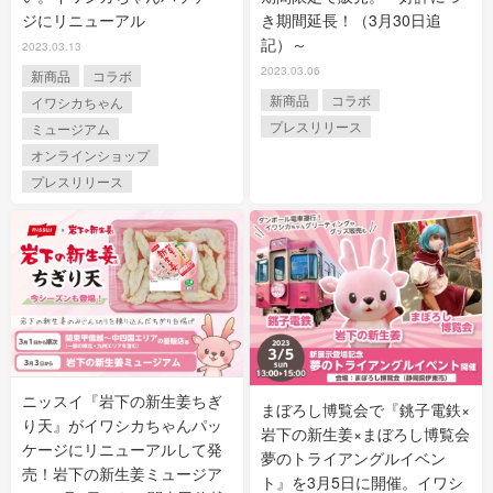
ジにリニューアル
き期間延長！（3月30日追
記）～
2023.03.13
2023.03.06
新商品
コラボ
新商品
コラボ
イワシカちゃん
プレスリリース
ミュージアム
オンラインショップ
プレスリリース
ニッスイ『岩下の新生姜ちぎ
まぼろし博覧会で『銚子電鉄×
り天』がイワシカちゃんパッ
岩下の新生姜×まぼろし博覧会
ケージにリニューアルして発
夢のトライアングルイベン
売！岩下の新生姜ミュージア
ト』を3月5日に開催。イワシ