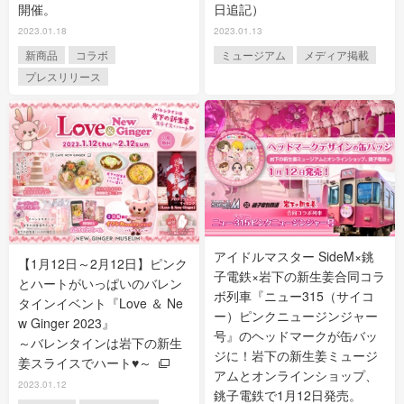
開催。
日追記）
2023.01.18
2023.01.13
新商品
コラボ
ミュージアム
メディア掲載
プレスリリース
アイドルマスター SideM×銚
【1月12日～2月12日】ピンク
子電鉄×岩下の新生姜合同コラ
とハートがいっぱいのバレン
ボ列車『ニュー315（サイコ
タインイベント『Love ＆ Ne
ー）ピンクニュージンジャー
w Ginger 2023』
号』のヘッドマークが缶バッ
～バレンタインは岩下の新生
ジに！岩下の新生姜ミュージ
姜スライスでハート♥～
アムとオンラインショップ、
2023.01.12
銚子電鉄で1月12日発売。