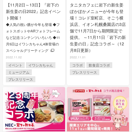
【11月2日～13日】『岩下の
タニタカフェに岩下の新生姜
新生姜の日2022』記念イベン
ぽかぽかメニューが今年も登
ト開催！
場！コレド室町店、そごう横
浜店、イオン札幌桑園店の3店
◆人気の祝い膳が今年も登場 ◆フ
舗で11月7日から期間限定で
ォトスポットやARフォトフレーム
提供。 ～11月11日「岩下の新
など記念コンテンツいろいろ ◆11
生姜の日」記念コラボ～（12
月5日はイワシカちゃん4体登場の
月8日更新）
スペシャルグリーティング
2022.11.02
2022.11.01
イベント
イワシカちゃん
コラボ
飲食店コラボ
ミュージアム
プレスリリース
プレスリリース