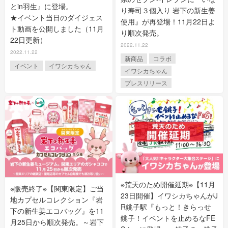
とin羽生』に登場。
り寿司３個入り 岩下の新生姜
★イベント当日のダイジェス
使用』が再登場！11月22日よ
ト動画を公開しました（11月
り順次発売。
22日更新）
2022.11.22
2022.11.22
新商品
コラボ
イベント
イワシカちゃん
イワシカちゃん
プレスリリース
※荒天のため開催延期※【11月
※販売終了※【関東限定】ご当
23日開催】イワシカちゃんがJ
地カプセルコレクション『岩
R銚子駅『もっと！きらっせ
下の新生姜エコバッグ』を11
銚子！イベントを止めるなFE
月25日から順次発売。～岩下