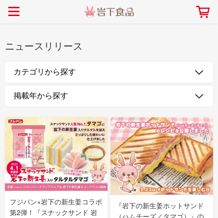
> 会社案内TOP
> 安心・安全の取り組み インデックス
> 知る・楽しむ インデックス
> ニュースリリース TOP
> レシピ検索 TOP
> 商品情報 TOP
> プレスリリース
> 岩下の新生姜レシピ
> 岩下の新生姜
ニュースリリース
> 新商品
> らっきょうレシピ
> 生姜
> イベント
> オリーブレシピ
> らっきょう
> コラボ
> その他のレシピ
> オリーブ
社長おすすめ！岩下の新生姜と
【7月1日～8月30日】夏イベン
豚バラ肉のくるくる巻き～細巻
ト「NEW GINGER SUMMER
ごあいさつ
畑での取り組み
岩下の新生姜ミュージアム
会社概要
工場での取り組み
しょうがを食べてお悩み
> 飲食店コラボ
> 梅
きバージョン～
2026」｜岩下の新生姜ミュー
岩下の新生姜
先生
ジアム
> ミュージアム
> その他
2026.07.01
> イワシカちゃん
> オンラインショップ
> メディア掲載
採用情報
岩下の新生姜について
本社所在地
岩下のらっきょうについ
> その他
岩下の新生姜万年筆インク 書く描くコンテ
岩下の新生姜Sing＆Pla
フジパン×岩下の新生姜コラボ
『岩下の新生姜ホットサンド
スト
～ニュージンジャーイー
第2弾！『スナックサンド 岩
（ハムチーズ／タマゴ）』の