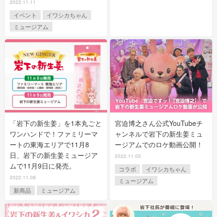
2022.11.11
イベント
イワシカちゃん
ミュージアム
「岩下の新生姜」を1本丸ごと
宮迫博之さん公式YouTubeチ
ワンハンドで！ファミリーマ
ャンネルで岩下の新生姜ミュ
ートの東海エリアで11月8
ージアムでのロケ動画公開！
日、岩下の新生姜ミュージア
2022.11.05
ムで11月9日に発売。
コラボ
イワシカちゃん
2022.11.08
ミュージアム
新商品
ミュージアム