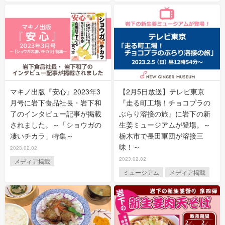
マキノ出版『安心』2023年3
【2月5日放送】テレビ東京
月号に岩下食品社長・岩下和
『走る町工場！チョコプラの
了のインタビュー記事が掲載
ぶらり溶接の旅』に岩下の新
されました。～「ショウガの
生姜ミュージアムが登場。～
凄いチカラ」特集～
栃木市で長田軍団が溶接三
昧！～
2023.02.02
2023.02.02
メディア掲載
ミュージアム
メディア掲載