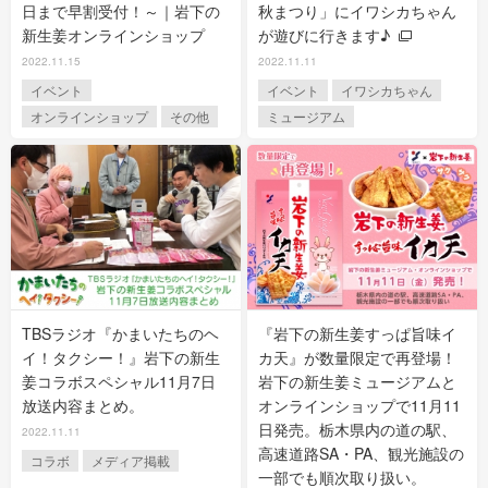
日まで早割受付！～｜岩下の
秋まつり」にイワシカちゃん
新生姜オンラインショップ
が遊びに行きます♪
2022.11.15
2022.11.11
イベント
イベント
イワシカちゃん
オンラインショップ
その他
ミュージアム
TBSラジオ『かまいたちのヘ
『岩下の新生姜すっぱ旨味イ
イ！タクシー！』岩下の新生
カ天』が数量限定で再登場！
姜コラボスペシャル11月7日
岩下の新生姜ミュージアムと
放送内容まとめ。
オンラインショップで11月11
日発売。栃木県内の道の駅、
2022.11.11
高速道路SA・PA、観光施設の
コラボ
メディア掲載
一部でも順次取り扱い。