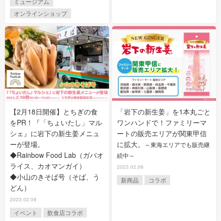
ミュージアム
オンラインショップ
【2月18日開催】とちぎの食
「岩下の新生姜」を1本丸ごと
をPR！『「ちょいたし」マル
ワンハンドで！ファミリーマ
シェ』に岩下の新生姜メニュ
ートの販売エリアが関東甲信
ーが登場。
に拡大。
～東海エリアでも販売継
◆Rainbow Food Lab（ガパオ
続中～
ライス、カオマンガイ）
2023.02.06
◆小山のきそば号（そば、う
新商品
コラボ
どん）
2023.02.09
イベント
飲食店コラボ