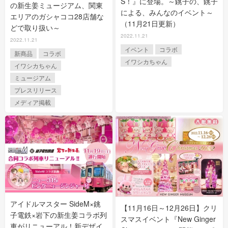
S！』に登場。～銚子の、銚子
の新生姜ミュージアム、関東
による、みんなのイベント～
エリアのガシャココ28店舗な
（11月21日更新）
どで取り扱い～
2022.11.21
2022.11.21
イベント
コラボ
新商品
コラボ
イワシカちゃん
イワシカちゃん
ミュージアム
プレスリリース
メディア掲載
アイドルマスター SideM×銚
【11月16日～12月26日】クリ
子電鉄×岩下の新生姜コラボ列
スマスイベント『New Ginger
車がリニューアル！新デザイ