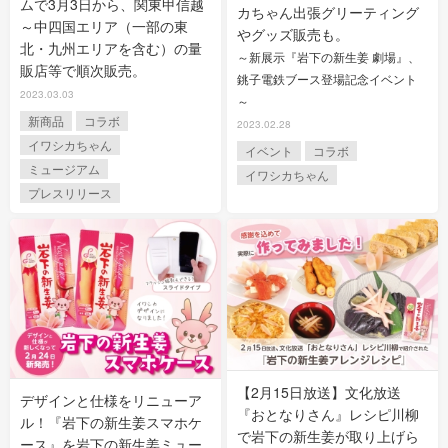
ムで3月3日から、関東甲信越
カちゃん出張グリーティング
～中四国エリア（一部の東
やグッズ販売も。
北・九州エリアを含む）の量
～新展示『岩下の新生姜 劇場』、
販店等で順次販売。
銚子電鉄ブース登場記念イベント
2023.03.03
～
新商品
コラボ
2023.02.28
イワシカちゃん
イベント
コラボ
ミュージアム
イワシカちゃん
プレスリリース
【2月15日放送】文化放送
デザインと仕様をリニューア
『おとなりさん』レシピ川柳
ル！『岩下の新生姜スマホケ
で岩下の新生姜が取り上げら
ース』を岩下の新生姜ミュー