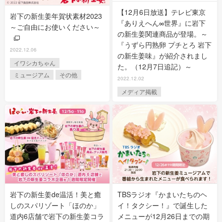
【12月6日放送】テレビ東京
岩下の新生姜年賀状素材2023
『ありえへん∞世界』に岩下
～ご自由にお使いください～
の新生姜関連商品が登場。～
『うずら円熟卵 プチとろ 岩下
2022.12.06
の新生姜味』が紹介されまし
イワシカちゃん
た。（12月7日追記）～
ミュージアム
その他
2022.12.02
メディア掲載
岩下の新生姜de温活！美と癒
TBSラジオ『かまいたちのヘ
しのスパリゾート「ほのか」
イ！タクシー！』で誕生した
道内6店舗で岩下の新生姜コラ
メニューが12月26日までの期