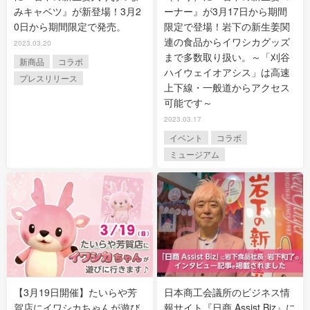
みキャベツ』が新登場！3月2
ーナー』が3月17日から期間
0日から期間限定で発売。
限定で登場！岩下の新生姜関
連の食品からイワシカグッズ
2023.03.20
まで多数取り扱い。～「刈谷
新商品
コラボ
ハイウェイオアシス」は高速
プレスリリース
上下線・一般道からアクセス
可能です～
2023.03.17
イベント
コラボ
ミュージアム
【3月19日開催】たいらや芳
日本商工会議所のビジネス情
賀店にイワシカちゃんが遊び
報サイト『日商 Assist Biz』に