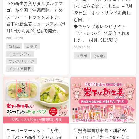
下の新生姜入りタルタルタマ
レシピを公開しました。～3月
ゴ』を全国（沖縄県除く）の
23日は「ホットサンドを楽し
スーパー・ドラッグストア、
む日」～
岩下の新生姜ミュージアムで4
◆キャンプ飯レシピサイト
月1日から期間限定で発売。
「ソトレシピ」で紹介されま
2023.03.23
した。（4月19日追記）
新商品
コラボ
2023.03.23
ミュージアム
コラボ
その他
プレスリリース
メディア掲載
スーパーマーケット「万代」
伊勢湾岸自動車道・刈谷PA
に『岩下の新生姜入りおつま
（下り）に『岩下の新生姜コ