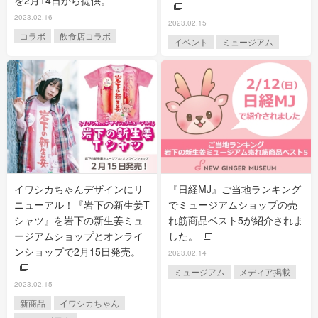
2023.02.16
2023.02.15
コラボ
飲食店コラボ
イベント
ミュージアム
イワシカちゃんデザインにリ
『日経MJ』ご当地ランキング
ニューアル！『岩下の新生姜T
でミュージアムショップの売
シャツ』を岩下の新生姜ミュ
れ筋商品ベスト5が紹介されま
ージアムショップとオンライ
した。
ンショップで2月15日発売。
2023.02.14
ミュージアム
メディア掲載
2023.02.15
新商品
イワシカちゃん