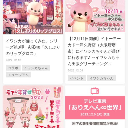
【12月11日開催】イトーヨー
イワシカが踊ってみた。シリ
カドー津久野店（大阪府堺
ーズ第3弾！AKB48「久しぶり
市）にイワシカちゃんが遊び
のリップグロス」
に行きます♪ ～イワシカちゃ
2022.12.13
ん出張グリーティング～
コラボ
イワシカちゃん
2022.12.09
ミュージアム
イベント
イワシカちゃん