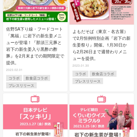
佐野SA下り線・フードコート
よもだそば（東京・名古屋）
「萬福」に岩下の新生姜メニ
で2月恒例特別企画『岩下の新
ューが登場！『那須三元豚と
生姜祭り』開催。1月30日か
岩下の新生姜入り黒酢の酢
ら2月26日まで週替わりメニ
豚』を2月末までの期間限定で
ューを提供。
提供。
2023.01.30
2023.02.01
コラボ
飲食店コラボ
コラボ
飲食店コラボ
プレスリリース
プレスリリース