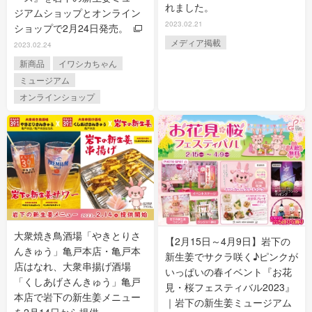
れました。
ジアムショップとオンライン
2023.02.21
ショップで2月24日発売。
メディア掲載
2023.02.24
新商品
イワシカちゃん
ミュージアム
オンラインショップ
大衆焼き鳥酒場「やきとりさ
【2月15日～4月9日】岩下の
んきゅう」亀戸本店・亀戸本
新生姜でサクラ咲く♪ピンクが
店はなれ、大衆串揚げ酒場
いっぱいの春イベント『お花
「くしあげさんきゅう」亀戸
見・桜フェスティバル2023』
本店で岩下の新生姜メニュー
｜岩下の新生姜ミュージアム
を2月14日から提供。