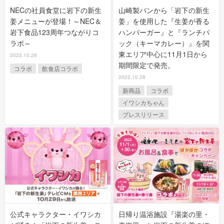
NECの社員食堂に岩下の新生
山崎製パンから「岩下の新生
姜メニューが登場！～NEC＆
姜」を使用した『生姜が香る
岩下食品123周年つながりコ
ハンバーガー』と『ランチパ
ラボ～
ック（キーマカレー）』を関
東エリア中心に11月1日から
2022.10.28
期間限定で発売。
コラボ
飲食店コラボ
2022.10.28
新商品
コラボ
イワシカちゃん
プレスリリース
公式キャラクター・イワシカ
日帰り温浴施設『湯楽の里・