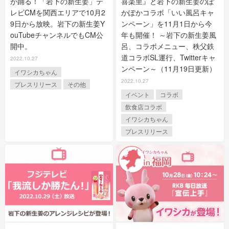
が踊る！「岩下の新生姜」テ
喜楽里』と岩下の新生姜のぽ
レビCMを関西エリアで10月2
かぽかコラボ「いい風呂キャ
9日から放映。岩下の新生姜Y
ンペーン」を11月1日から今
ouTubeチャンネルでもCM公
年も開催！ ～岩下の新生姜風
開中。
呂、コラボメニュー、秩父鉄
道コラボSL運行、Twitterキャ
2022.10.27
ンペーン～（11月19日更新）
イワシカちゃん
2022.10.27
プレスリリース
その他
イベント
コラボ
飲食店コラボ
イワシカちゃん
プレスリリース