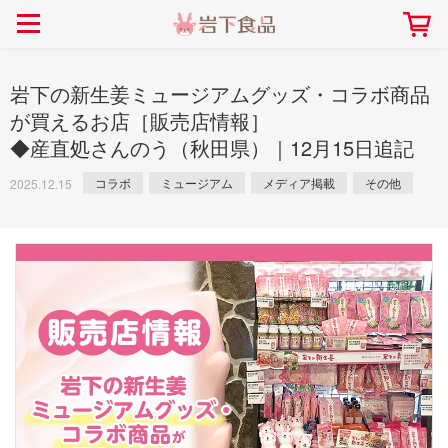
> 会社案内TOP
> 安心・安全の取り組み インデックス
> 知る・楽しむ インデックス
> ニュースリリース TOP
> レシピ検索 TOP
> 商品情報 TOP
> プレスリリース
> 岩下の新生姜レシピ
> 岩下の新生姜
岩下の新生姜ミュージアムグッズ・コラボ商品
> 新商品
> らっきょうレシピ
> 生姜
が買えるお店［販売店情報］
◆産直処さんのう（秋田県）｜12月15日追記
> イベント
> オリーブレシピ
> らっきょう
> コラボ
> その他のレシピ
> オリーブ
コラボ
ミュージアム
メディア掲載
その他
2025.12.15
社長おすすめ！岩下の新生姜と
【7月1日～8月30日】夏イベン
豚バラ肉のくるくる巻き～細巻
ト「NEW GINGER SUMMER
ごあいさつ
畑での取り組み
岩下の新生姜ミュージアム
会社概要
工場での取り組み
しょうがを食べてお悩み
> 飲食店コラボ
> 梅
きバージョン～
2026」｜岩下の新生姜ミュー
岩下の新生姜
先生
ジアム
> ミュージアム
> その他
2026.07.01
> イワシカちゃん
> オンラインショップ
> メディア掲載
採用情報
岩下の新生姜について
本社所在地
岩下のらっきょうについ
> その他
岩下の新生姜万年筆インク 書く描くコンテ
岩下の新生姜Sing＆Pla
スト
～ニュージンジャーイー