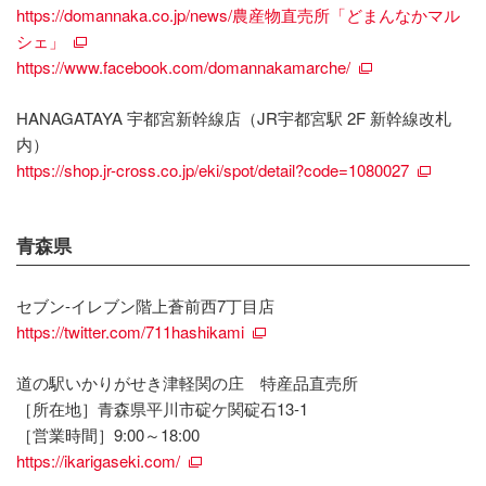
https://domannaka.co.jp/news/農産物直売所「どまんなかマル
シェ」
https://www.facebook.com/domannakamarche/
HANAGATAYA 宇都宮新幹線店（JR宇都宮駅 2F 新幹線改札
内）
https://shop.jr-cross.co.jp/eki/spot/detail?code=1080027
青森県
セブン-イレブン階上蒼前西7丁目店
https://twitter.com/711hashikami
道の駅いかりがせき津軽関の庄 特産品直売所
［所在地］青森県平川市碇ケ関碇石13-1
［営業時間］9:00～18:00
https://ikarigaseki.com/