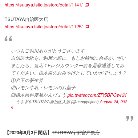
https://tsutaya.tsite.jp/store/detail/1141/
TSUTAYA自治医大店
https://tsutaya.tsite.jp/store/detail/1125/
いつもご利用ありがとうございます
自治医大駅をご利用の際に、もしお時間に余裕がござい
ましたら、当店１Fレジカウンター前を是非通過してみ
てください。栃木県のおみやげとしていかがでしょう？
①岩下の新生姜
②レモン牛乳・レモンのお菓子
③栃木県特産品かんぴょう
pic.twitter.com/ZFt5BPGwKK
— うさぎやTSUTAYA自治医大店 (@usagiyajichi)
August 24, 202
5
【2023年9月3日閉店】
TSUTAYA宇都宮戸祭店