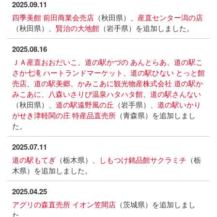
2025.09.11
四季美館 前田商業会売店
（秋田県）、
産直センター潟の店
（秋田県）、
賢治の大地館
（岩手県）を追加しました。
2025.08.16
ＪＡ産直おおだいこ
、
道の駅かづの あんとらあ
、
道の駅こ
さか七滝 ハートランドマーケット
、
道の駅ひない とっと館
売店
、
道の駅美郷
、
かみこあに観光物産株式会社 道の駅か
みこあに
、
八森いさりび温泉ハタハタ館
、
道の駅さんない
（秋田県）、
道の駅遠野風の丘
（岩手県）、
道の駅いかり
がせき津軽関の庄 特産品直売所
（青森県）を追加しまし
た。
2025.07.11
道の駅もてぎ
（栃木県）、
しもつけ銘品館サクラミチ
（栃
木県）を追加しました。
2025.04.25
アグリの森直売所 イオン笠間店
（茨城県）を追加しまし
た。