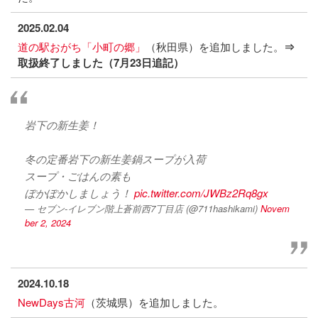
2025.02.04
道の駅おがち「小町の郷」
（秋田県）を追加しました。
⇒
取扱終了しました（7月23日追記）
岩下の新生姜！
冬の定番岩下の新生姜鍋スープが入荷
スープ・ごはんの素も
ぽかぽかしましょう！
pic.twitter.com/JWBz2Rq8gx
— セブン-イレブン階上蒼前西7丁目店 (@711hashikami)
Novem
ber 2, 2024
2024.10.18
NewDays古河
（茨城県）を追加しました。