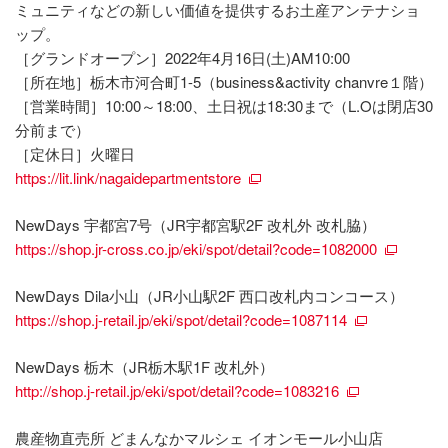
ミュニティなどの新しい価値を提供するお土産アンテナショ
ップ。
［グランドオープン］2022年4月16日(土)AM10:00
［所在地］栃木市河合町1-5（business&activity chanvre１階）
［営業時間］10:00～18:00、土日祝は18:30まで（L.Oは閉店30
分前まで）
［定休日］火曜日
https://lit.link/nagaidepartmentstore
NewDays 宇都宮7号（JR宇都宮駅2F 改札外 改札脇）
https://shop.jr-cross.co.jp/eki/spot/detail?code=1082000
NewDays Dila小山（JR小山駅2F 西口改札内コンコース）
https://shop.j-retail.jp/eki/spot/detail?code=1087114
NewDays 栃木（JR栃木駅1F 改札外）
http://shop.j-retail.jp/eki/spot/detail?code=1083216
農産物直売所 どまんなかマルシェ イオンモール小山店