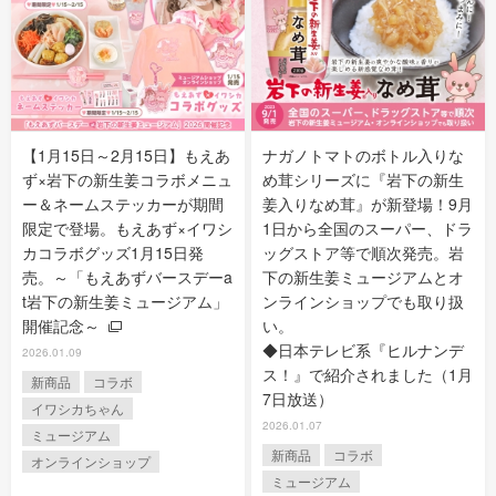
【1月15日～2月15日】もえあ
ナガノトマトのボトル入りな
ず×岩下の新生姜コラボメニュ
め茸シリーズに『岩下の新生
ー＆ネームステッカーが期間
姜入りなめ茸』が新登場！9月
限定で登場。もえあず×イワシ
1日から全国のスーパー、ドラ
カコラボグッズ1月15日発
ッグストア等で順次発売。岩
売。～「もえあずバースデーa
下の新生姜ミュージアムとオ
t岩下の新生姜ミュージアム」
ンラインショップでも取り扱
開催記念～
い。
◆日本テレビ系『ヒルナンデ
2026.01.09
ス！』で紹介されました（1月
新商品
コラボ
7日放送）
イワシカちゃん
2026.01.07
ミュージアム
新商品
コラボ
オンラインショップ
ミュージアム