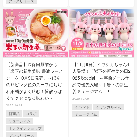
プレスリリース
【新商品】久保田麺業から
【11月9日】イワシカちゃん4
「岩下の新生姜味 醤油ラーメ
人登場！「岩下の新生姜の日2
ン」を10月9日発売。～ほん
025 Special」～事前メール予
のりピンク色のスープにちぢ
約で優先入場～｜岩下の新生
れ細麺がよく絡む！旨酸っぱ
姜ミュージアム
くてクセになる味わい～
2025.10.06
2025.10.08
イベント
イワシカちゃん
新商品
コラボ
ミュージアム
ミュージアム
オンラインショップ
プレスリリース