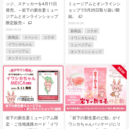
ッジ、ステッカーを4月11日
ミュージアムとオンラインシ
発売。～岩下の新生姜ミュー
ョップで3月25日取り扱い開
ジアムとオンラインショップ
始。
限定販売～
2026.03.24
2026.04.02
新商品
コラボ
新商品
イベント
コラボ
イワシカちゃん
イワシカちゃん
ミュージアム
ミュージアム
オンラインショップ
オンラインショップ
岩下の新生姜ミュージアム限
「岩下の新生姜のど飴」がイ
定・ご当地迷路カード「イワ
ワシカちゃんパッケージにリ