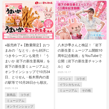
※販売終了※【数量限定】おつ
八木沙季さんと検証！「岩下
まみの「なとり」から好評に
の新生姜ミュージアム開館10
つき今シーズンも発売！「う
周年記念動画」をYouTubeで
まいか 岩下の新生姜風味」を
公開［岩下の新生姜チャンネ
岩下の新生姜ミュージアムと
ル］
オンラインショップで10月24
2025.10.17
日、とりせん・栃木県内の道
イベント
コラボ
の駅等で10月26日から順次。
イワシカちゃん
2025.10.24
ミュージアム
その他
新商品
コラボ
ミュージアム
オンラインショップ