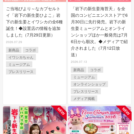
ご当地ぴより～なカプセルト
「岩下の新生姜海苔天」を全
イ「岩下の新生姜ひよこ」岩
国のコンビニエンスストアで6
下の新生姜とイワシカの全6種
月30日に先行発売。岩下の新
誕生！◆設置店の情報を追加
生姜ミュージアムとオンライ
しました（7月29日更新）
ンショップほか一般発売は7月
6日から順次。◆メディアで紹
2026.07.29
介されました（7月12日放
新商品
コラボ
送）
イワシカちゃん
2026.07.13
ミュージアム
新商品
コラボ
プレスリリース
ミュージアム
オンラインショップ
プレスリリース
メディア掲載