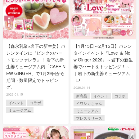
【森永乳業×岩下の新生姜】バ
【1月15日～2月15日】バレン
レンタインに『ピンクのハー
タインイベント『Love ＆ Ne
トモッツァレラ』！ 岩下の新
w Ginger 2026』～岩下の新生
生姜ミュージアム内「CAFE N
姜でハートをトッピング！～
EW GINGER」で1月29日から
｜岩下の新生姜ミュージアム
期間・数量限定でトッピン
グ。
2026.01.14
2026.01.15
新商品
イベント
コラボ
イベント
コラボ
イワシカちゃん
ミュージアム
ミュージアム
プレスリリース