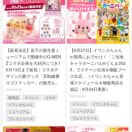
【延長決定】岩下の新生姜ミ
【9月27日】イワシカちゃん
ュージアムで開催中のO-MEN
が群馬におでかけ！「ご当地
Zコラボ企画を大好評につき1
キャラカーニバルinぐんま202
0月13日まで延長！コラボデ
5」でステージ出演＆物販ブー
ザインの新グッズ「百戦錬磨
ス出店。（イワシカちゃん登
ロゴステッカー」の販売も。
場スケジュール＆物販商品を
追記：9月24日更新）
2025.09.26
2025.09.24
新商品
イベント
コラボ
イベント
イワシカちゃん
イワシカちゃん
ミュージアム
ミュージアム
プレスリリース
プレスリリース