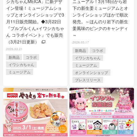
シカちゃんMEICA」に新デザ
ニューアル！3月18日から岩
イン登場！ミュージアムショ
下の新生姜ミュージアムとオ
ップとオンラインショップで3
ンラインショップほかで順次
月11日販売開始。◆3月22日
発売。～ほんのり岩下の新生
『ブルブルくん×イワシカちゃ
姜風味のピンクのキャンディ
ん コラボイベント』でも販売
～
（3月21日更新）
2026.03.17
2026.03.21
新商品
コラボ
新商品
コラボ
イワシカちゃん
イワシカちゃん
ミュージアム
ミュージアム
オンラインショップ
プレスリリース