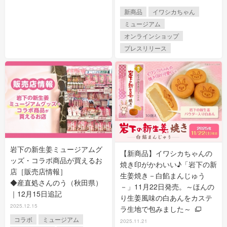
新商品
イワシカちゃん
ミュージアム
オンラインショップ
プレスリリース
岩下の新生姜ミュージアムグ
【新商品】イワシカちゃんの
ッズ・コラボ商品が買えるお
焼き印がかわいい♪「岩下の新
店［販売店情報］
生姜焼き－白餡まんじゅう
◆産直処さんのう（秋田県）
－」11月22日発売。～ほんの
｜12月15日追記
り生姜風味の白あんをカステ
2025.12.15
ラ生地で包みました～
コラボ
ミュージアム
2025.11.21