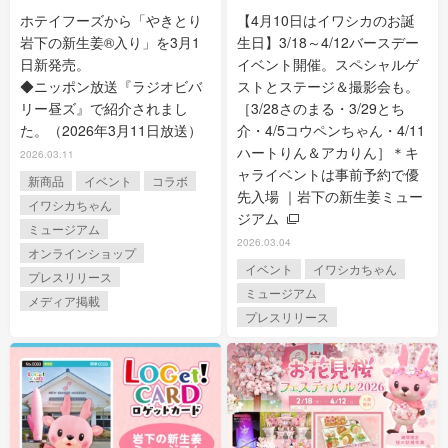
ホテイフーズから「やきとり
【4月10日はイワシカのお誕
岩下の新生姜®入り」を3月1
生日】3/18～4/12バースデー
日新発売。
イベント開催。スペシャルゲ
◆ニッポン放送『ラジオビバ
ストとステージ＆撮影会も。
リー昼ズ』で紹介されまし
［3/28さのまる・3/29とち
た。（2026年3月11日放送）
介・4/5コウペンちゃん・4/11
ハートりん＆アカりん］＊キ
2026.03.11
ャライベントは事前予約で優
新商品
イベント
コラボ
先入場 ｜岩下の新生姜ミュー
イワシカちゃん
ジアム
ミュージアム
2026.03.04
オンラインショップ
イベント
イワシカちゃん
プレスリリース
ミュージアム
メディア掲載
プレスリリース