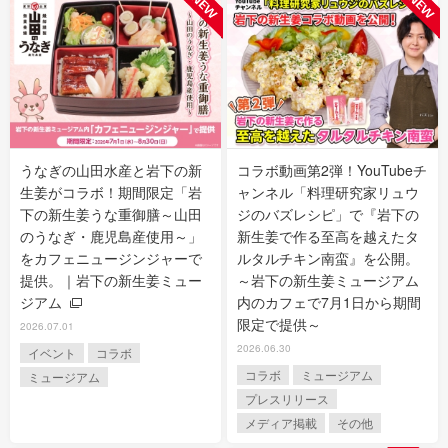
うなぎの山田水産と岩下の新
コラボ動画第2弾！YouTubeチ
生姜がコラボ！期間限定「岩
ャンネル「料理研究家リュウ
下の新生姜うな重御膳～山田
ジのバズレシピ」で『岩下の
のうなぎ・鹿児島産使用～」
新生姜で作る至高を越えたタ
をカフェニュージンジャーで
ルタルチキン南蛮』を公開。
提供。｜岩下の新生姜ミュー
～岩下の新生姜ミュージアム
ジアム
内のカフェで7月1日から期間
限定で提供～
2026.07.01
2026.06.30
イベント
コラボ
コラボ
ミュージアム
ミュージアム
プレスリリース
メディア掲載
その他