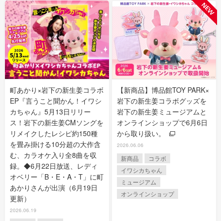
町あかり×岩下の新生姜コラボ
【新商品】博品館TOY PARK×
EP『言うこと聞かん！イワシ
岩下の新生姜コラボグッズを
カちゃん』5月13日リリー
岩下の新生姜ミュージアムと
ス！岩下の新生姜CMソングを
オンラインショップで6月6日
リメイクしたレシピ約150種
から取り扱い。
を畳み掛ける10分超の大作含
2026.06.06
む、カラオケ入り全8曲を収
新商品
コラボ
録。◆6月22日放送、レディ
イワシカちゃん
オベリー「B・E・A・T」に町
ミュージアム
あかりさんが出演（6月19日
オンラインショップ
更新）
2026.06.19