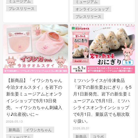
ミュージアム
ミュージアム
プレスリリース
オンラインショップ
プレスリリース
【新商品】「イワシカちゃん
ミツハシライスが冷凍食品
今治タオルスタイ」を岩下の
「岩下の新生姜おにぎり」を5
新生姜ミュージアムとオンラ
月1日新発売。岩下の新生姜ミ
インショップで5月13日発
ュージアムで5月1日、ミツハ
売。～イワシカちゃん刺繍入
シライスオンラインショップ
り♪出産祝いに～
で6月1日、量販店でも順次取
り扱い。
2026.05.13
2026.05.01
新商品
イワシカちゃん
新商品
コラボ
ミュージアム