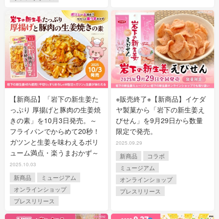
【新商品】「岩下の新生姜た
※販売終了※【新商品】イケダ
っぷり 厚揚げと豚肉の生姜焼
ヤ製菓から「岩下の新生姜え
きの素」を10月3日発売。～
びせん」を9月29日から数量
フライパンでからめて20秒！
限定で発売。
ガツンと生姜を味わえるボリ
2025.09.29
ューム満点・楽うまおかず～
新商品
コラボ
2025.10.03
ミュージアム
新商品
ミュージアム
オンラインショップ
オンラインショップ
プレスリリース
プレスリリース