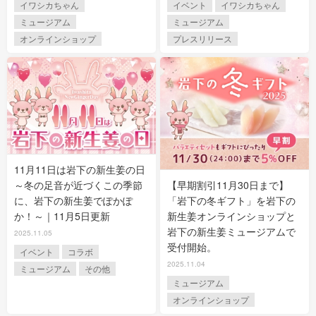
イワシカちゃん
イベント
イワシカちゃん
ミュージアム
ミュージアム
オンラインショップ
プレスリリース
11月11日は岩下の新生姜の日
【早期割引11月30日まで】
～冬の足音が近づくこの季節
「岩下の冬ギフト」を岩下の
に、岩下の新生姜でぽかぽ
新生姜オンラインショップと
か！～｜11月5日更新
岩下の新生姜ミュージアムで
2025.11.05
受付開始。
イベント
コラボ
2025.11.04
ミュージアム
その他
ミュージアム
オンラインショップ