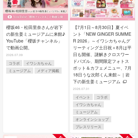
櫻坂46・松田里奈さんが岩下
【7月1日～8月30日】夏イベ
の新生姜ミュージアムに来館♪
ント「NEW GINGER SUMME
YouTube「櫻坂チャンネル」
R 2026」～イワシカちゃんグ
で動画公開。
リーティング土日祝＋8月は平
日も開催、謎解きクロスワー
2026.07.09
ドパズル、期間限定フォトス
コラボ
イワシカちゃん
ポット＆カフェメニュー、7月
ミュージアム
メディア掲載
18日うな次郎くん来館～｜岩
下の新生姜ミュージアム
2026.07.01
イベント
コラボ
イワシカちゃん
ミュージアム
オンラインショップ
プレスリリース