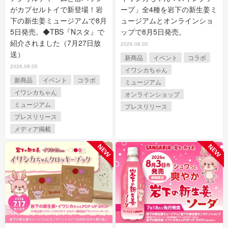
がカプセルトイで新登場！岩
ープ」全4種を岩下の新生姜ミ
下の新生姜ミュージアムで8月
ュージアムとオンラインショ
5日発売。◆TBS『Nスタ』で
ップで8月5日発売。
紹介されました（7月27日放
2026.08.05
送）
新商品
イベント
コラボ
2026.08.05
イワシカちゃん
新商品
イベント
コラボ
ミュージアム
イワシカちゃん
オンラインショップ
ミュージアム
プレスリリース
プレスリリース
メディア掲載