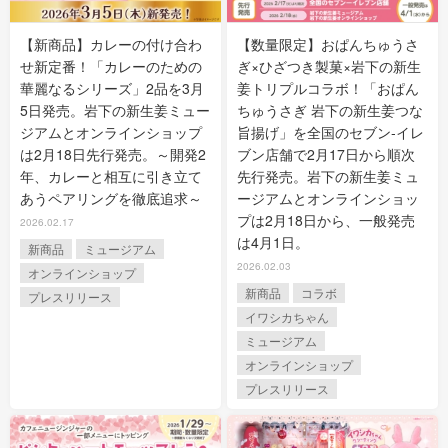
【新商品】カレーの付け合わ
【数量限定】おぱんちゅうさ
せ新定番！「カレーのための
ぎ×ひざつき製菓×岩下の新生
華麗なるシリーズ」2品を3月
姜トリプルコラボ！「おぱん
5日発売。岩下の新生姜ミュー
ちゅうさぎ 岩下の新生姜つな
ジアムとオンラインショップ
旨揚げ」を全国のセブン‐イレ
は2月18日先行発売。～開発2
ブン店舗で2月17日から順次
年、カレーと相互に引き立て
先行発売。岩下の新生姜ミュ
あうペアリングを徹底追求～
ージアムとオンラインショッ
プは2月18日から、一般発売
2026.02.17
は4月1日。
新商品
ミュージアム
2026.02.03
オンラインショップ
新商品
コラボ
プレスリリース
イワシカちゃん
ミュージアム
オンラインショップ
プレスリリース