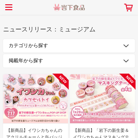
> 会社案内TOP
> 安心・安全の取り組み インデックス
> 知る・楽しむ インデックス
> ニュースリリース TOP
> レシピ検索 TOP
> 商品情報 TOP
> プレスリリース
> 岩下の新生姜レシピ
> 岩下の新生姜
ニュースリリース：
ミュージアム
> 新商品
> らっきょうレシピ
> 生姜
> イベント
> オリーブレシピ
> らっきょう
> コラボ
> その他のレシピ
> オリーブ
社長おすすめ！岩下の新生姜と
【7月1日～8月30日】夏イベン
豚バラ肉のくるくる巻き～細巻
ト「NEW GINGER SUMMER
ごあいさつ
畑での取り組み
岩下の新生姜ミュージアム
会社概要
工場での取り組み
しょうがを食べてお悩み
> 飲食店コラボ
> 梅
きバージョン～
2026」｜岩下の新生姜ミュー
岩下の新生姜
先生
ジアム
> ミュージアム
> その他
2026.07.01
> イワシカちゃん
> オンラインショップ
> メディア掲載
採用情報
岩下の新生姜について
本社所在地
岩下のらっきょうについ
> その他
岩下の新生姜万年筆インク 書く描くコンテ
岩下の新生姜Sing＆Pla
【新商品】イワシカちゃんの
【新商品】「岩下の新生姜＆
スト
～ニュージンジャーイー
アクリルチャームと缶バッジ
イワシカちゃんマスキングテ