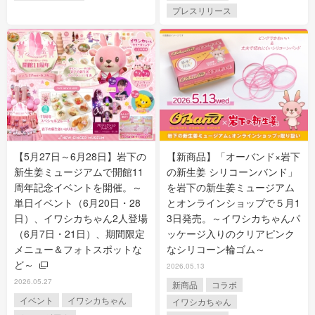
プレスリリース
【5月27日～6月28日】岩下の
【新商品】「オーバンド×岩下
新生姜ミュージアムで開館11
の新生姜 シリコーンバンド」
周年記念イベントを開催。～
を岩下の新生姜ミュージアム
単日イベント（6月20日・28
とオンラインショップで５月1
日）、イワシカちゃん2人登場
3日発売。～イワシカちゃんパ
（6月7日・21日）、期間限定
ッケージ入りのクリアピンク
メニュー＆フォトスポットな
なシリコーン輪ゴム～
ど～
2026.05.13
2026.05.27
新商品
コラボ
イベント
イワシカちゃん
イワシカちゃん