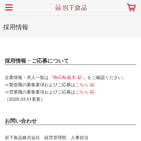
> 会社案内TOP
> 安心・安全の取り組み インデックス
> 知る・楽しむ インデックス
> ニュースリリース TOP
> レシピ検索 TOP
> 商品情報 TOP
> プレスリリース
> 岩下の新生姜レシピ
> 岩下の新生姜
採用情報
> 新商品
> らっきょうレシピ
> 生姜
> イベント
> オリーブレシピ
> らっきょう
> コラボ
> その他のレシピ
> オリーブ
社長おすすめ！岩下の新生姜と
採用情報・ご応募について
【7月1日～8月30日】夏イベン
豚バラ肉のくるくる巻き～細巻
ト「NEW GINGER SUMMER
ごあいさつ
畑での取り組み
岩下の新生姜ミュージアム
会社概要
工場での取り組み
しょうがを食べてお悩み
> 飲食店コラボ
> 梅
きバージョン～
2026」｜岩下の新生姜ミュー
岩下の新生姜
先生
企業情報・求人一覧は「
BeCAL栃木
」をご確認ください。
ジアム
> ミュージアム
> その他
2026.07.01
≫製造職の募集要項およびご応募は
こちら
> イワシカちゃん
≫営業職の募集要項およびご応募は
こちら
［2026.03.01更新］
> オンラインショップ
> メディア掲載
お問い合わせ
採用情報
岩下の新生姜について
本社所在地
岩下のらっきょうについ
> その他
岩下の新生姜万年筆インク 書く描くコンテ
岩下の新生姜Sing＆Pla
スト
～ニュージンジャーイー
岩下食品株式会社 経営管理部 人事担当