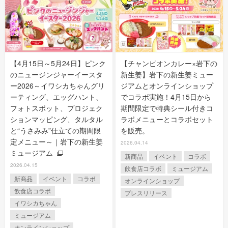
【4月15日～5月24日】ピンク
【チャンピオンカレー×岩下の
のニュージンジャーイースタ
新生姜】岩下の新生姜ミュー
ー2026～イワシカちゃんグリ
ジアムとオンラインショップ
ーティング、エッグハント、
でコラボ実施！4月15日から
フォトスポット、プロジェク
期間限定で特典シール付きコ
ションマッピング、タルタル
ラボメニューとコラボセット
と“うさみみ”仕立ての期間限
を販売。
定メニュー～｜岩下の新生姜
2026.04.14
ミュージアム
新商品
イベント
コラボ
2026.04.15
飲食店コラボ
ミュージアム
新商品
イベント
コラボ
オンラインショップ
飲食店コラボ
プレスリリース
イワシカちゃん
ミュージアム
オンラインショップ