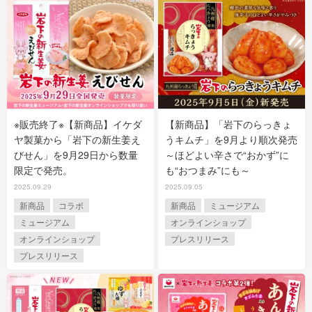
※販売終了※【新商品】イケダ
【新商品】「岩下のらっきょ
ヤ製菓から「岩下の新生姜え
うキムチ」を9月より順次発売
びせん」を9月29日から数量
～ほどよい辛さで“おかず”に
限定で発売。
も“おつまみ”にも～
2025.09.29
2025.09.05
新商品
コラボ
新商品
ミュージアム
ミュージアム
オンラインショップ
オンラインショップ
プレスリリース
プレスリリース