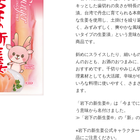
キッとした歯切れの良さが特長
漬。台湾で丹念に育てられる本
本社所在地
岩下のらっきょうについて
いつも新
な生姜を使用し、土掛けを繰り
描くコンテ
岩下の新生姜Sing＆Playコンテスト 第5章
岩下の新
く、みずみずしく、爽やかな風
～ニュージンジャーイースターパレード～
ンテスト
いタイプの生姜漬」という意味
商品です。
斜めにスライスしたり、細いも
んのおとも、お酒のおつまみに
おすすめです。千切りやみじん
理素材としても大活躍。辛味が
いろな料理に使いやすく、さま
ます。
「岩下の新生姜®」は「今まで
う意味から名付けました。
≫「岩下の新生姜®」の『新』
※岩下の新生姜公式キャラクター
品にご注意ください。