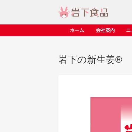
ホーム
会社案内
> 会社案内TOP
> 安心・安全の取り組み イ
> 知る・楽しむ インデック
> ニュースリリース TOP
> レシピ検索 TOP
> 商品情報 TOP
岩下の新生姜®
> プレスリリース
> 岩下の新生姜レシピ
> 岩下の新生姜
> 新商品
> らっきょうレシピ
> 生姜
> イベント
> オリーブレシピ
> らっきょう
> コラボ
> その他のレシピ
> オリーブ
ごあいさつ
畑での取り組み
岩下の新生姜ミュージアム
> 飲食店コラボ
> 梅
> ミュージアム
> その他
> イワシカちゃん
> オンラインショップ