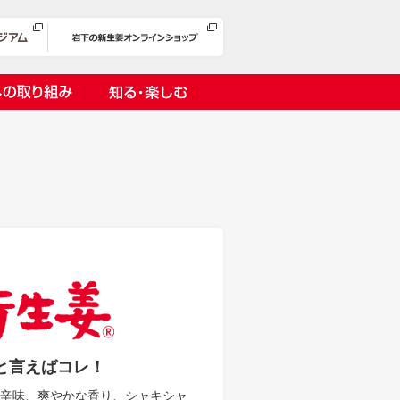
への取り組み
知る・楽しむ
岩下漬け～ピンクの味卵～
の取り組み
１万ヘッドプロジェクト
オリーチェ（種つき）
と言えばコレ！
い辛味、爽やかな香り、シャキシャ