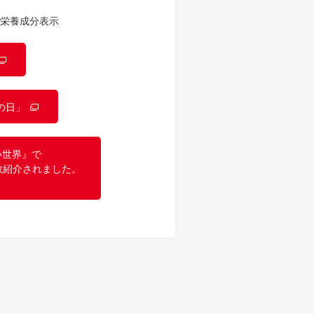
栄養成分表示
の日」
い世界』で
数紹介されました。