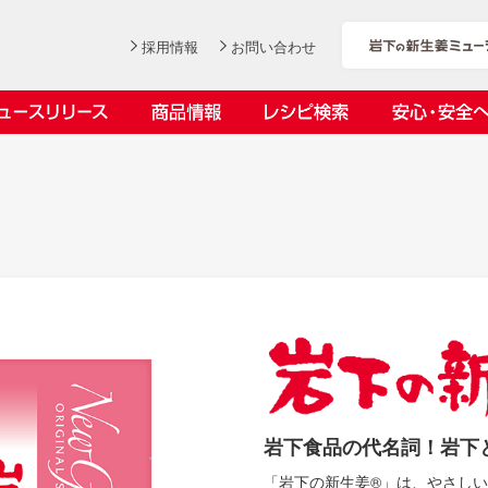
採用情報
お問い合わせ
ニュースリリース
商品情報
レシピ検索
安心・安全
ンデックス
ス
社長おすすめ！岩下の新生姜と
岩下の新生姜とちくわのくるく
【7月1日～8月30日】夏イベン
YouTubeチャンネル「料理研究
豚バラ肉のくるくる巻き～細巻
る巻き
ト「NEW GINGER SUMMER
家リュウジのバズレシピ」で岩
会社概要
工場での取り組み
しょうがを食べてお悩み解決 教えて！石原
沿革
お客様と
目指せ！
きバージョン～
2026」｜岩下の新生姜ミュー
下の新生姜コラボ動画を公開！
岩下の新生姜
先生
岩下のピリ辛らっきょう
ジアム
～岩下社長おすすめレシピ編～
2026.07.01
2026.06.19
岩下食品の代名詞！岩下
「岩下の新生姜®」は、やさし