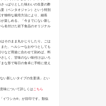
のさっぱりとした味わいの生姜の酢
島姜（ペンタオジャン）という特別
しい物語を 岩下の新生姜
返す独特な栽培方法により、細長
生姜 さっぱり＆ヘルシーレシピコ
味が楽しめる、「今までにない新し
から名付けた岩下食品のオリジナル
のはそのまま丸かじりしたり。ごは
、また、ヘルシーなおやつとしても
切りなど用途に合わせて刻めば、料
やさしく、甘味のない味付けはいろ
ざまな形で毎日の食卓に手軽に使え
にない新しいタイプの生姜漬」とい
の意味について詳しくは
こちら
「イワシカ®」が目印です。類似