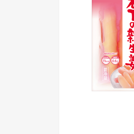
> メディア掲載
採用情報
岩下の新生姜について
> その他
岩下の新生姜万年筆インク 書く
スト