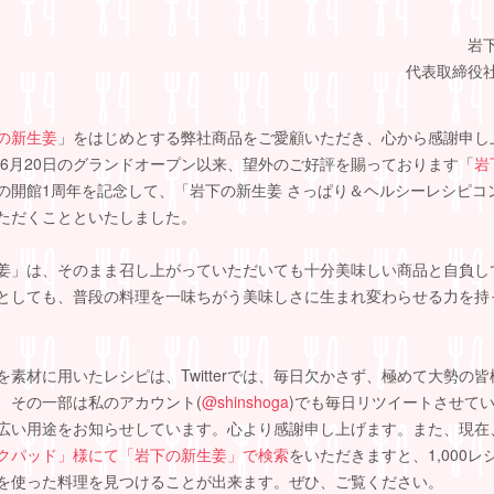
岩
代表取締役
の新生姜
」をはじめとする弊社商品をご愛顧いただき、心から感謝申し
5年6月20日のグランドオープン以来、望外のご好評を賜っております「
岩
の開館1周年を記念して、「岩下の新生姜 さっぱり＆ヘルシーレシピコ
ただくことといたしました。
姜」は、そのまま召し上がっていただいても十分美味しい商品と自負し
としても、普段の料理を一味ちがう美味しさに生まれ変わらせる力を持
を素材に用いたレシピは、Twitterでは、毎日欠かさず、極めて大勢の
、その一部は私のアカウント(
@shinshoga
)でも毎日リツイートさせて
広い用途をお知らせしています。心より感謝申し上げます。また、現在
クパッド」様にて「岩下の新生姜」で検索
をいただきますと、1,000
を使った料理を見つけることが出来ます。ぜひ、ご覧ください。