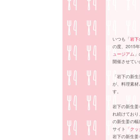
いつも「
岩下
の度、201
ュージアム
」
開催させてい
「岩下の新生
が、料理素材
す。
岩下の新生姜
れ続けており
の新生姜の幅
サイト
「クッ
岩下の新生姜