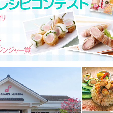
本社所在地
岩下のらっきょうについて
いつも新
描くコンテ
岩下の新生姜Sing＆Playコンテスト 第5章
岩下の新
～ニュージンジャーイースターパレード～
ンテスト