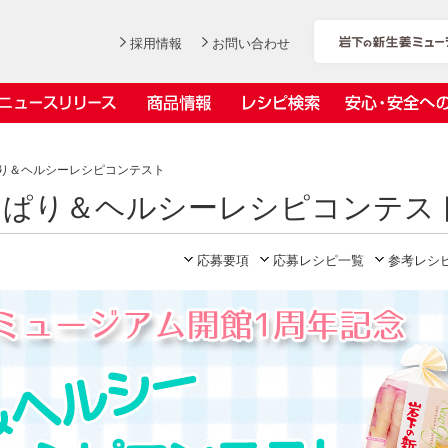
採用情報
お問い合わせ
ニュースリリース
商品情報
レシピ検索
安心・安全へ
ンデックス
ス
ぱり＆ヘルシーレシピコンテスト
っぱり＆ヘルシーレシピコンテス
応募要項
応募レシピ一覧
参考レシ
社長おすすめ！岩下の新生姜と
岩下の新生姜とちくわのくるく
【7月1日～8月30日】夏イベン
YouTubeチャンネル「料理研究
豚バラ肉のくるくる巻き～細巻
る巻き
ト「NEW GINGER SUMMER
家リュウジのバズレシピ」で岩
会社概要
工場での取り組み
しょうがを食べてお悩み解決 教えて！石原
沿革
お客様と
目指せ！
きバージョン～
2026」｜岩下の新生姜ミュー
下の新生姜コラボ動画を公開！
岩下の新生姜
先生
岩下のピリ辛らっきょう
ジアム
～岩下社長おすすめレシピ編～
2026.07.01
2026.06.19