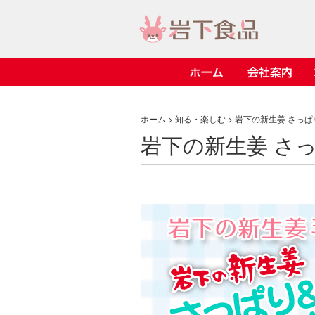
ホーム
会社案内
> 会社案内TOP
> 安心・安全の取り組み イ
> 知る・楽しむ インデック
> ニュースリリース TOP
> レシピ検索 TOP
> 商品情報 TOP
ホーム
>
知る・楽しむ
> 岩下の新生姜 さっ
岩下の新生姜 さ
> プレスリリース
> 岩下の新生姜レシピ
> 岩下の新生姜
> 新商品
> らっきょうレシピ
> 生姜
> イベント
> オリーブレシピ
> らっきょう
> コラボ
> その他のレシピ
> オリーブ
ごあいさつ
畑での取り組み
岩下の新生姜ミュージアム
> 飲食店コラボ
> 梅
> ミュージアム
> その他
> イワシカちゃん
> オンラインショップ