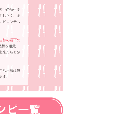
、岩下の新生姜
えしたく、ま
シピコンテス
ら卵の岩下の
発想を頂戴
出来たらと夢
ご活用法は無
ます。