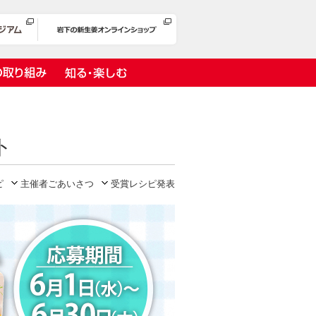
の取り組み
知る・楽しむ
ト
ピ
主催者ごあいさつ
受賞レシピ発表
岩下漬け～ピンクの味卵～
の取り組み
１万ヘッドプロジェクト
オリーチェ（種つき）