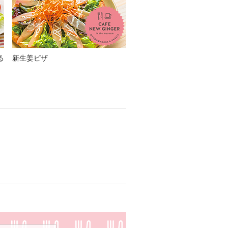
る
新生姜ピザ