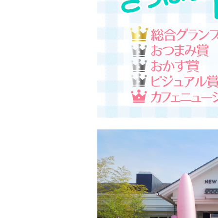
> メディア掲載
採用情報
岩下の新生姜について
> その他
岩下の新生姜万年筆インク 書く
スト