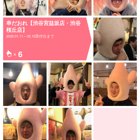
串だおれ【渋谷宮益坂店・渋谷
桜丘店】
2020.01.11～02.15受付分まで
6