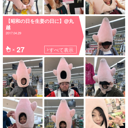
【昭和の日を生姜の日に】@丸
越
2017.04.29
27
すべて表示