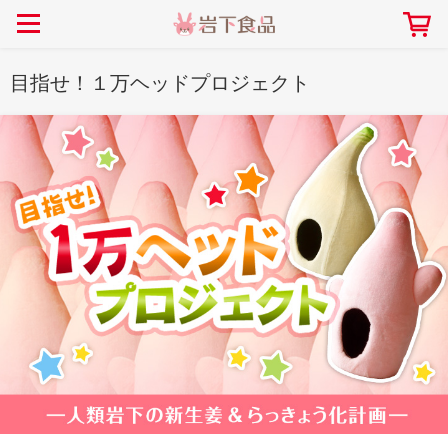
> 会社案内TOP
> 安心・安全の取り組み インデックス
> 知る・楽しむ インデックス
> ニュースリリース TOP
> レシピ検索 TOP
> 商品情報 TOP
目指せ！１万ヘッドプロジェクト
> プレスリリース
> 岩下の新生姜レシピ
> 岩下の新生姜
> 新商品
> らっきょうレシピ
> 生姜
> イベント
> オリーブレシピ
> らっきょう
> コラボ
> その他のレシピ
> オリーブ
社長おすすめ！岩下の新生姜と
【7月1日～8月30日】夏イベン
豚バラ肉のくるくる巻き～細巻
ト「NEW GINGER SUMMER
ごあいさつ
畑での取り組み
岩下の新生姜ミュージアム
会社概要
工場での取り組み
しょうがを食べてお悩み
> 飲食店コラボ
> 梅
きバージョン～
2026」｜岩下の新生姜ミュー
岩下の新生姜
先生
ジアム
> ミュージアム
> その他
2026.07.01
> イワシカちゃん
> オンラインショップ
> メディア掲載
採用情報
岩下の新生姜について
本社所在地
岩下のらっきょうについ
> その他
岩下の新生姜万年筆インク 書く描くコンテ
岩下の新生姜Sing＆Pla
スト
～ニュージンジャーイー