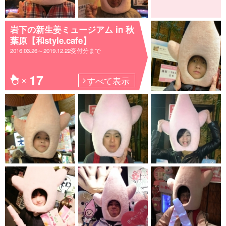
岩下の新生姜ミュージアム in 秋
葉原【和style.cafe】
2016.03.26～2019.12.22受付分まで
17
すべて表示