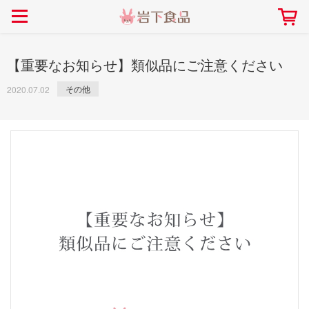
> 会社案内TOP
> 安心・安全の取り組み インデックス
> 知る・楽しむ インデックス
> ニュースリリース TOP
> レシピ検索 TOP
> 商品情報 TOP
> プレスリリース
> 岩下の新生姜レシピ
> 岩下の新生姜
【重要なお知らせ】類似品にご注意ください
> 新商品
> らっきょうレシピ
> 生姜
その他
2020.07.02
> イベント
> オリーブレシピ
> らっきょう
> コラボ
> その他のレシピ
> オリーブ
社長おすすめ！岩下の新生姜と
【7月1日～8月30日】夏イベン
豚バラ肉のくるくる巻き～細巻
ト「NEW GINGER SUMMER
ごあいさつ
畑での取り組み
岩下の新生姜ミュージアム
会社概要
工場での取り組み
しょうがを食べてお悩み
> 飲食店コラボ
> 梅
きバージョン～
2026」｜岩下の新生姜ミュー
岩下の新生姜
先生
ジアム
> ミュージアム
> その他
2026.07.01
> イワシカちゃん
> オンラインショップ
> メディア掲載
採用情報
岩下の新生姜について
本社所在地
岩下のらっきょうについ
> その他
岩下の新生姜万年筆インク 書く描くコンテ
岩下の新生姜Sing＆Pla
スト
～ニュージンジャーイー