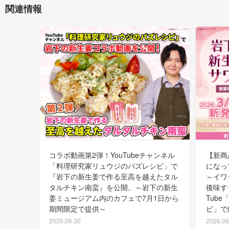
関連情報
コラボ動画第2弾！YouTubeチャンネル
【新商
「料理研究家リュウジのバズレシピ」で
になっ
『岩下の新生姜で作る至高を越えたタル
～イワ
タルチキン南蛮』を公開。～岩下の新生
後味す
姜ミュージアム内のカフェで7月1日から
Tub
期間限定で提供～
ピ」で
2026.06.30
2026.06