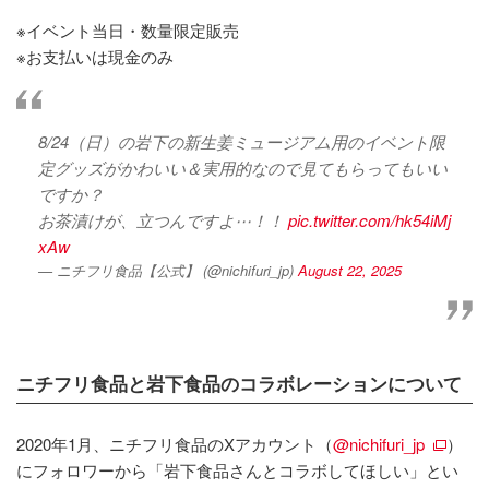
※イベント当日・数量限定販売
※お支払いは現金のみ
8/24（日）の岩下の新生姜ミュージアム用のイベント限
定グッズがかわいい＆実用的なので見てもらってもいい
ですか？
お茶漬けが、立つんですよ⋯！！
pic.twitter.com/hk54iMj
xAw
— ニチフリ食品【公式】 (@nichifuri_jp)
August 22, 2025
ニチフリ食品と岩下食品のコラボレーションについて
2020年1⽉、ニチフリ⾷品のXアカウント（
@nichifuri_jp
）
にフォロワーから「岩下食品さんとコラボしてほしい」とい