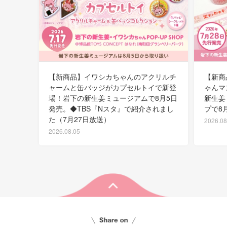
【新商品】イワシカちゃんのアクリルチ
【新商
ャームと缶バッジがカプセルトイで新登
ゃんマ
場！岩下の新生姜ミュージアムで8月5日
新生姜
発売。◆TBS『Nスタ』で紹介されまし
プで8
た（7月27日放送）
2026.08
2026.08.05