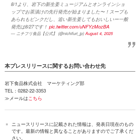
8/1より、岩下の新生姜ミュージアムとオンラインショ
ップでお茶漬けの先行発売が始まりました〜！スープも
あられもピンクだし、追い新生姜してもおいしいー一般
発売は8/27です！
pic.twitter.com/uNFYzMozBA
— ニチフリ食品【公式】 (@nichifuri_jp)
August 4, 2025
本プレスリリースに関するお問い合わせ先
岩下食品株式会社 マーケティング部
TEL：0282-22-3353
≫メールは
こちら
ニュースリリースに記載された情報は、発表日現在のもの
です。最新の情報と異なることがありますのでご了承くだ
さい。