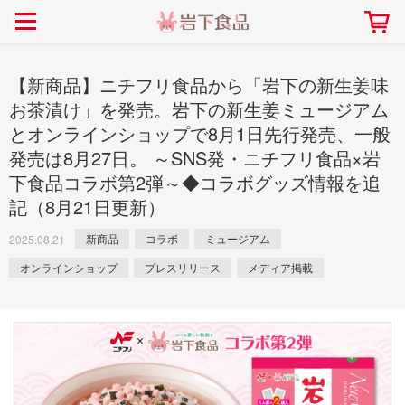
> 会社案内TOP
> 安心・安全の取り組み インデックス
> 知る・楽しむ インデックス
> ニュースリリース TOP
> レシピ検索 TOP
> 商品情報 TOP
> プレスリリース
> 岩下の新生姜レシピ
> 岩下の新生姜
【新商品】ニチフリ食品から「岩下の新生姜味
> 新商品
> らっきょうレシピ
> 生姜
お茶漬け」を発売。岩下の新生姜ミュージアム
とオンラインショップで8月1日先行発売、一般
> イベント
> オリーブレシピ
> らっきょう
発売は8月27日。 ～SNS発・ニチフリ食品×岩
> コラボ
> その他のレシピ
> オリーブ
社長おすすめ！岩下の新生姜と
【7月1日～8月30日】夏イベン
下食品コラボ第2弾～◆コラボグッズ情報を追
豚バラ肉のくるくる巻き～細巻
ト「NEW GINGER SUMMER
ごあいさつ
畑での取り組み
岩下の新生姜ミュージアム
会社概要
工場での取り組み
しょうがを食べてお悩み
> 飲食店コラボ
> 梅
記（8月21日更新）
きバージョン～
2026」｜岩下の新生姜ミュー
岩下の新生姜
先生
ジアム
> ミュージアム
> その他
新商品
コラボ
ミュージアム
2025.08.21
2026.07.01
> イワシカちゃん
オンラインショップ
プレスリリース
メディア掲載
> オンラインショップ
> メディア掲載
採用情報
岩下の新生姜について
本社所在地
岩下のらっきょうについ
> その他
岩下の新生姜万年筆インク 書く描くコンテ
岩下の新生姜Sing＆Pla
スト
～ニュージンジャーイー