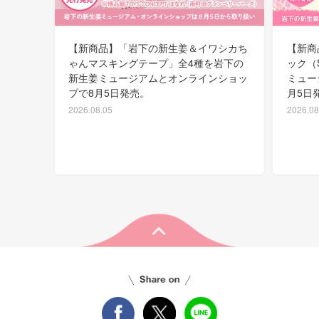
【新商品】「岩下の新生姜＆イワシカち
【新商
ゃんマスキングテープ」全4種を岩下の
ック（
新生姜ミュージアムとオンラインショッ
ミュー
プで8月5日発売。
月5日
2026.08.05
2026.08