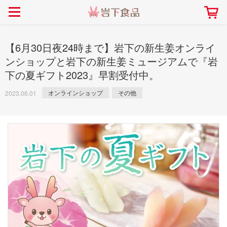
> 会社案内TOP
> 安心・安全の取り組み インデックス
> 知る・楽しむ インデックス
> ニュースリリース TOP
> レシピ検索 TOP
> 商品情報 TOP
> プレスリリース
> 岩下の新生姜レシピ
> 岩下の新生姜
【6月30日夜24時まで】岩下の新生姜オンライ
> 新商品
> らっきょうレシピ
> 生姜
ンショップと岩下の新生姜ミュージアムで『岩
下の夏ギフト2023』早割受付中。
> イベント
> オリーブレシピ
> らっきょう
> コラボ
> その他のレシピ
> オリーブ
オンラインショップ
その他
2023.06.01
社長おすすめ！岩下の新生姜と
【7月1日～8月30日】夏イベン
豚バラ肉のくるくる巻き～細巻
ト「NEW GINGER SUMMER
ごあいさつ
畑での取り組み
岩下の新生姜ミュージアム
会社概要
工場での取り組み
しょうがを食べてお悩み
> 飲食店コラボ
> 梅
きバージョン～
2026」｜岩下の新生姜ミュー
岩下の新生姜
先生
ジアム
> ミュージアム
> その他
2026.07.01
> イワシカちゃん
> オンラインショップ
> メディア掲載
採用情報
岩下の新生姜について
本社所在地
岩下のらっきょうについ
> その他
岩下の新生姜万年筆インク 書く描くコンテ
岩下の新生姜Sing＆Pla
スト
～ニュージンジャーイー