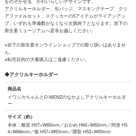
をのぞかせる、かわいらしいデザインです。
アクリルキーホルダー、缶バッジ、マスキングテープ、クリ
アファイルセット、ステッカーの5アイテムがライアンアッ
プ。いずれも準備数がなくなり次第終了となります。岩下の
新生姜ミュージアムへ是非お越しください。
※岩下の新生姜オンラインショップでの取り扱いはありませ
ん。
※転売目的の大量購入はご遠慮ください。
◆アクリルキーホルダー
商品名
イワシカちゃんとO-MENZのなかよしアクリルキーホルダ
ー
サイズ（約）
本体：般若 H57×W65mm／おかめ H60×W62mm／阿形 H5
4×W68mm／狐 H57×W63mm／隈取 H52×W60mm