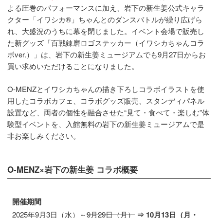
よる圧巻のパフォーマンスに加え、岩下の新生姜公式キャラ
クター「イワシカ®」ちゃんとのダンスバトルが繰り広げら
れ、大盛況のうちに幕を閉じました。イベント会場で販売し
た新グッズ「百戦錬磨ロゴステッカー（イワシカちゃんコラ
ボver.）」は、岩下の新生姜ミュージアムでも9月27日からお
買い求めいただけることになりました。
O-MENZとイワシカちゃんの描き下ろしコラボイラストを使
用したコラボカフェ、コラボグッズ販売、スタンディパネル
設置など、両者の個性を融合させた“見て・食べて・楽しむ”体
験型イベントを、入館無料の岩下の新生姜ミュージアムで是
非お楽しみください。
O-MENZ×岩下の新生姜 コラボ概要
開催期間
2025年9月3日（水）～
9月29日（月）
⇒ 10月13日（月・