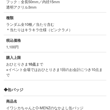
フック：全長50mm／内径15mm
透明アクリル3mm
種類
ランダム全10種／当たり含む
＊当たりはキラキラ仕様（ピンクラメ）
税込価格
1,100円
購入上限
おひとりさま
10点
まで
※イベント会場ではおひとりさま1回のお会計につき10点ま
で
◆缶バッジ
商品名
イワシカちゃんとO-MENZのなかよし缶バッジ