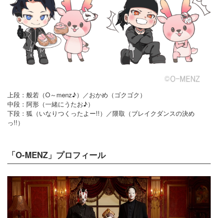
上段：般若（O～menz♪）／おかめ（ゴクゴク）
中段：阿形（一緒にうたお♪）
下段：狐（いなりつくったよー!!）／隈取（ブレイクダンスの決め
っ!!）
「O-MENZ」プロフィール