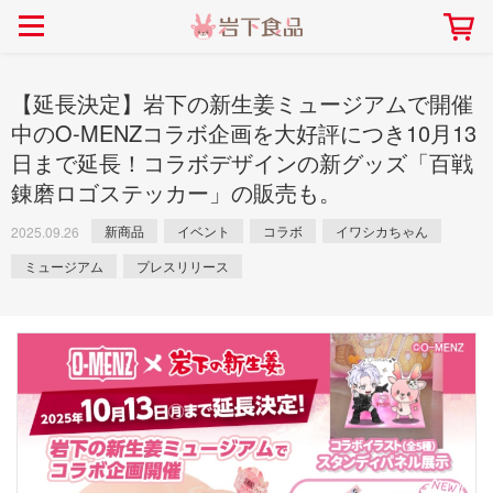
> 会社案内TOP
> 安心・安全の取り組み インデックス
> 知る・楽しむ インデックス
> ニュースリリース TOP
> レシピ検索 TOP
> 商品情報 TOP
> プレスリリース
> 岩下の新生姜レシピ
> 岩下の新生姜
【延長決定】岩下の新生姜ミュージアムで開催
> 新商品
> らっきょうレシピ
> 生姜
中のO-MENZコラボ企画を大好評につき10月13
日まで延長！コラボデザインの新グッズ「百戦
> イベント
> オリーブレシピ
> らっきょう
錬磨ロゴステッカー」の販売も。
> コラボ
> その他のレシピ
> オリーブ
社長おすすめ！岩下の新生姜と
【7月1日～8月30日】夏イベン
豚バラ肉のくるくる巻き～細巻
新商品
イベント
コラボ
イワシカちゃん
ト「NEW GINGER SUMMER
2025.09.26
ごあいさつ
畑での取り組み
岩下の新生姜ミュージアム
会社概要
工場での取り組み
しょうがを食べてお悩み
> 飲食店コラボ
> 梅
きバージョン～
2026」｜岩下の新生姜ミュー
岩下の新生姜
先生
ミュージアム
プレスリリース
ジアム
> ミュージアム
> その他
2026.07.01
> イワシカちゃん
> オンラインショップ
> メディア掲載
採用情報
岩下の新生姜について
本社所在地
岩下のらっきょうについ
> その他
岩下の新生姜万年筆インク 書く描くコンテ
岩下の新生姜Sing＆Pla
スト
～ニュージンジャーイー