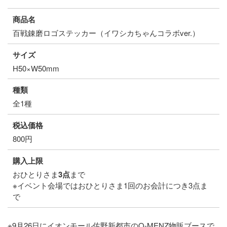
商品名
百戦錬磨ロゴステッカー（イワシカちゃんコラボver.）
サイズ
H50×W50mm
種類
全1種
税込価格
800円
購入上限
おひとりさま
3点
まで
※イベント会場ではおひとりさま1回のお会計につき3点ま
で
※9月26日にイオンモール佐野新都市のO-MENZ物販ブースで