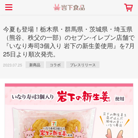
> 会社案内TOP
> 安心・安全の取り組み インデックス
> 知る・楽しむ インデックス
> ニュースリリース TOP
> レシピ検索 TOP
> 商品情報 TOP
> プレスリリース
> 岩下の新生姜レシピ
> 岩下の新生姜
今夏も登場！栃木県・群馬県・茨城県・埼玉県
> 新商品
> らっきょうレシピ
> 生姜
（熊谷、秩父の一部）のセブン-イレブン店舗で
『いなり寿司3個入り 岩下の新生姜使用』を7月
> イベント
> オリーブレシピ
> らっきょう
25日より順次発売。
> コラボ
> その他のレシピ
> オリーブ
社長おすすめ！岩下の新生姜と
【7月1日～8月30日】夏イベン
豚バラ肉のくるくる巻き～細巻
新商品
コラボ
プレスリリース
ト「NEW GINGER SUMMER
2023.07.25
ごあいさつ
畑での取り組み
岩下の新生姜ミュージアム
会社概要
工場での取り組み
しょうがを食べてお悩み
> 飲食店コラボ
> 梅
きバージョン～
2026」｜岩下の新生姜ミュー
岩下の新生姜
先生
ジアム
> ミュージアム
> その他
2026.07.01
> イワシカちゃん
> オンラインショップ
> メディア掲載
採用情報
岩下の新生姜について
本社所在地
岩下のらっきょうについ
> その他
岩下の新生姜万年筆インク 書く描くコンテ
岩下の新生姜Sing＆Pla
スト
～ニュージンジャーイー