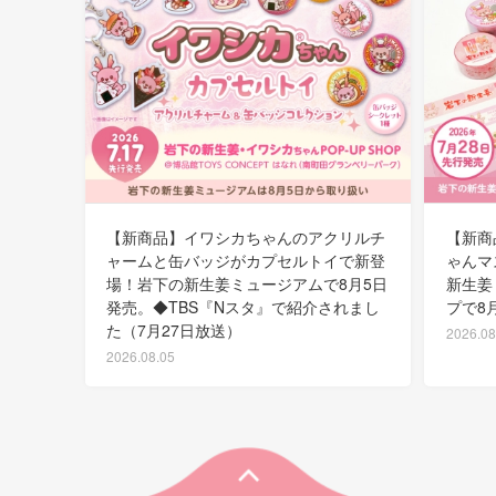
【新商品】イワシカちゃんのアクリルチ
【新商
ャームと缶バッジがカプセルトイで新登
ゃんマ
場！岩下の新生姜ミュージアムで8月5日
新生姜
発売。◆TBS『Nスタ』で紹介されまし
プで8
た（7月27日放送）
2026.08
2026.08.05