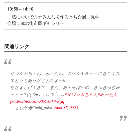
13:50～14:10
「蔵においでよ☆みんなで作るとち介展」見学
会場：蔵の街市民ギャラリー
関連リンク
イワシカちゃん、みーたん、スペシャルデーにきてくれ
てどうもありがとぉだよっ!!
なかよしげんきで、また、あ～そぼっの、ぎゅぎゅぎゅ
～～～!! (((つ●>ㅅ<)つ ﾟ.+:｡
#イワシカちゃん
#みーたん
pic.twitter.com/Xh43ZPPkgq
— とち介 (@Tochi_suke)
April 17, 2023