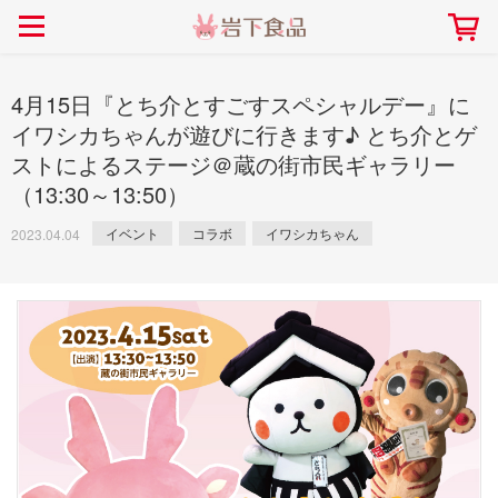
> 会社案内TOP
> 安心・安全の取り組み インデックス
> 知る・楽しむ インデックス
> ニュースリリース TOP
> レシピ検索 TOP
> 商品情報 TOP
> プレスリリース
> 岩下の新生姜レシピ
> 岩下の新生姜
4月15日『とち介とすごすスペシャルデー』に
> 新商品
> らっきょうレシピ
> 生姜
イワシカちゃんが遊びに行きます♪ とち介とゲ
ストによるステージ＠蔵の街市民ギャラリー
> イベント
> オリーブレシピ
> らっきょう
（13:30～13:50）
> コラボ
> その他のレシピ
> オリーブ
社長おすすめ！岩下の新生姜と
【7月1日～8月30日】夏イベン
豚バラ肉のくるくる巻き～細巻
イベント
コラボ
イワシカちゃん
ト「NEW GINGER SUMMER
2023.04.04
ごあいさつ
畑での取り組み
岩下の新生姜ミュージアム
会社概要
工場での取り組み
しょうがを食べてお悩み
> 飲食店コラボ
> 梅
きバージョン～
2026」｜岩下の新生姜ミュー
岩下の新生姜
先生
ジアム
> ミュージアム
> その他
2026.07.01
> イワシカちゃん
> オンラインショップ
> メディア掲載
採用情報
岩下の新生姜について
本社所在地
岩下のらっきょうについ
> その他
岩下の新生姜万年筆インク 書く描くコンテ
岩下の新生姜Sing＆Pla
スト
～ニュージンジャーイー