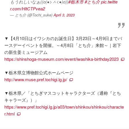
もうれしいなぁ((o(●>ㅅ<●)o))
#栃木市
#とち介
pic.twitte
r.com/HltCTPvea2
— とち介 (@Tochi_suke)
April 3, 2023
▼【4月10日はイワシカのお誕生日】3月23日～4月9日までバ
ースデーイベントを開催。～4月8日「とち介」来館～｜岩下
の新生姜ミュージアム
https://shinshoga-museum.com/event/iwashika-birthday2023
▼栃木県立博物館公式ホームページ
http://www.muse.pref.tochigi.lg.jp/
▼栃木県／「とちぎマスコットキャラクターズ（通称『とち
キャラーズ』）」
https://www.pref.tochigi.lg.jp/a03/town/shinkou/shinkou/characte
r.html