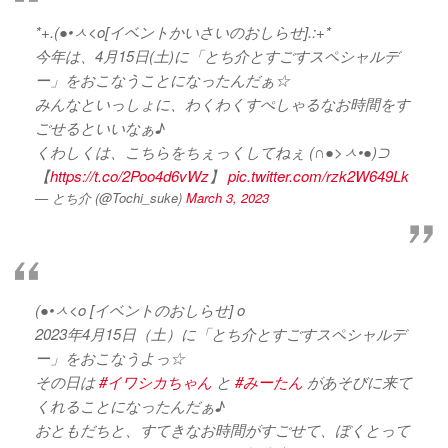
*+.(●•ㅅ<o[イベントかいさいのおしらせ].:+*
今年は、4月15日(土)に「とち介とすごすスペシャルデ
ー」をおこなうことになったんだぁ☆
みんなといっしょに、わくわくすぺしゃるなお時間をす
ごせるといいなぁ♪
くわしくは、こちらをちぇっくしてねぇ (∩●>ㅅ•●)⊃
【
https://t.co/2Poo4d6vWz
】
pic.twitter.com/rzk2W649Lk
— とち介 (@Tochi_suke)
March 3, 2023
(●•ㅅ<o [イベントのおしらせ] o
2023年4月15日（土）に「とち介とすごすスペシャルデ
ー」をおこなうよっ☆
その日は
#イワシカちゃん
と
#みーたん
があそびに来て
くれることになったんだぁ♪
おともだちと、すてきなお時間がすごせて、ぼくとって