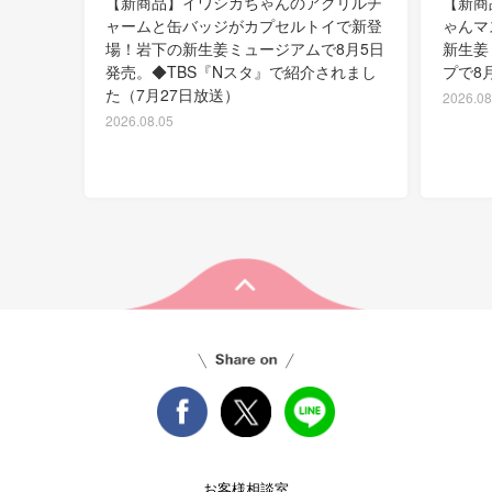
【新商品】イワシカちゃんのアクリルチ
【新商
ャームと缶バッジがカプセルトイで新登
ゃんマ
場！岩下の新生姜ミュージアムで8月5日
新生姜
発売。◆TBS『Nスタ』で紹介されまし
プで8
た（7月27日放送）
2026.08
2026.08.05
お客様相談室