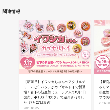
関連情報
【新商品】イワシカちゃんのアクリルチ
【新商
ャームと缶バッジがカプセルトイで新登
ゃんマ
場！岩下の新生姜ミュージアムで8月5日
新生姜
発売。◆TBS『Nスタ』で紹介されまし
プで8
た（7月27日放送）
2026.08
2026.08.05