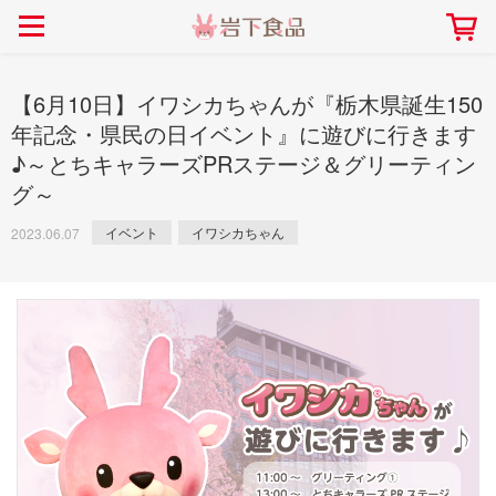
> 会社案内TOP
> 安心・安全の取り組み インデックス
> 知る・楽しむ インデックス
> ニュースリリース TOP
> レシピ検索 TOP
> 商品情報 TOP
> プレスリリース
> 岩下の新生姜レシピ
> 岩下の新生姜
【6月10日】イワシカちゃんが『栃木県誕生150
> 新商品
> らっきょうレシピ
> 生姜
年記念・県民の日イベント』に遊びに行きます
♪～とちキャラーズPRステージ＆グリーティン
> イベント
> オリーブレシピ
> らっきょう
グ～
> コラボ
> その他のレシピ
> オリーブ
社長おすすめ！岩下の新生姜と
【7月1日～8月30日】夏イベン
豚バラ肉のくるくる巻き～細巻
イベント
イワシカちゃん
ト「NEW GINGER SUMMER
2023.06.07
ごあいさつ
畑での取り組み
岩下の新生姜ミュージアム
会社概要
工場での取り組み
しょうがを食べてお悩み
> 飲食店コラボ
> 梅
きバージョン～
2026」｜岩下の新生姜ミュー
岩下の新生姜
先生
ジアム
> ミュージアム
> その他
2026.07.01
> イワシカちゃん
> オンラインショップ
> メディア掲載
採用情報
岩下の新生姜について
本社所在地
岩下のらっきょうについ
> その他
岩下の新生姜万年筆インク 書く描くコンテ
岩下の新生姜Sing＆Pla
スト
～ニュージンジャーイー