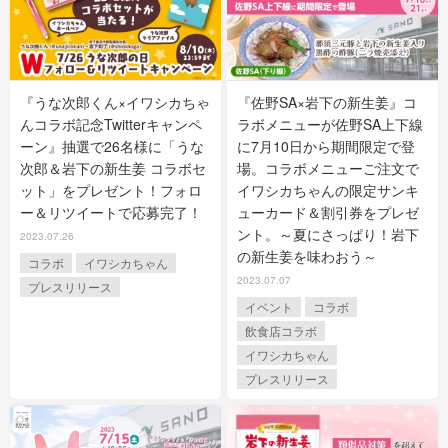
『うな次郎くん×イワシカちゃ
『佐野SA×岩下の新生姜』コ
んコラボ記念Twitterキャンペ
ラボメニューが佐野SA上下線
ーン』抽選で26名様に「うな
に7月10日から期間限定で登
次郎＆岩下の新生姜 コラボセ
場。コラボメニューご注文で
ット」をプレゼント！フォロ
イワシカちゃんの限定サンキ
ー＆リツイートで応募完了！
ューカード＆割引券をプレゼ
ント。～夏にさっぱり！岩下
2023.07.26
の新生姜を味わおう～
コラボ
イワシカちゃん
2023.07.07
プレスリリース
イベント
コラボ
飲食店コラボ
イワシカちゃん
プレスリリース