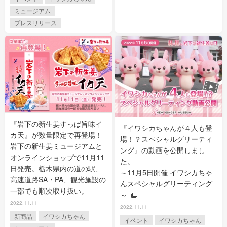
ミュージアム
プレスリリース
『岩下の新生姜すっぱ旨味イ
『イワシカちゃんが４人も登
カ天』が数量限定で再登場！
場！？スペシャルグリーティ
岩下の新生姜ミュージアムと
ング』の動画を公開しまし
オンラインショップで11月11
た。
日発売。栃木県内の道の駅、
～11月5日開催 イワシカちゃ
高速道路SA・PA、観光施設の
んスペシャルグリーティング
一部でも順次取り扱い。
～
2022.11.11
2022.11.11
新商品
イワシカちゃん
イベント
イワシカちゃん