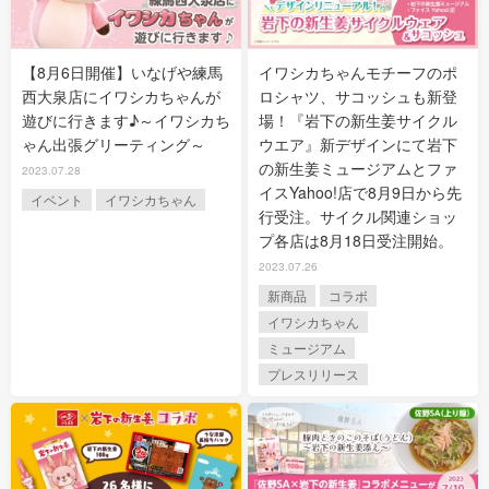
【8月6日開催】いなげや練馬
イワシカちゃんモチーフのポ
西大泉店にイワシカちゃんが
ロシャツ、サコッシュも新登
遊びに行きます♪～イワシカち
場！『岩下の新生姜サイクル
ゃん出張グリーティング～
ウエア』新デザインにて岩下
の新生姜ミュージアムとファ
2023.07.28
イスYahoo!店で8月9日から先
イベント
イワシカちゃん
行受注。サイクル関連ショッ
プ各店は8月18日受注開始。
2023.07.26
新商品
コラボ
イワシカちゃん
ミュージアム
プレスリリース