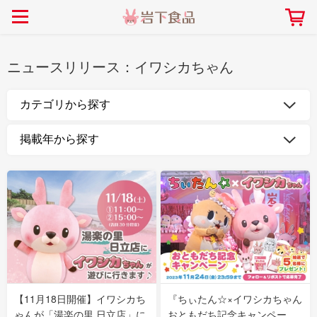
> 会社案内TOP
> 安心・安全の取り組み インデックス
> 知る・楽しむ インデックス
> ニュースリリース TOP
> レシピ検索 TOP
> 商品情報 TOP
> プレスリリース
> 岩下の新生姜レシピ
> 岩下の新生姜
ニュースリリース：
イワシカちゃん
> 新商品
> らっきょうレシピ
> 生姜
> イベント
> オリーブレシピ
> らっきょう
> コラボ
> その他のレシピ
> オリーブ
社長おすすめ！岩下の新生姜と
【7月1日～8月30日】夏イベン
豚バラ肉のくるくる巻き～細巻
ト「NEW GINGER SUMMER
ごあいさつ
畑での取り組み
岩下の新生姜ミュージアム
会社概要
工場での取り組み
しょうがを食べてお悩み
> 飲食店コラボ
> 梅
きバージョン～
2026」｜岩下の新生姜ミュー
岩下の新生姜
先生
ジアム
> ミュージアム
> その他
2026.07.01
> イワシカちゃん
> オンラインショップ
> メディア掲載
採用情報
岩下の新生姜について
本社所在地
岩下のらっきょうについ
> その他
岩下の新生姜万年筆インク 書く描くコンテ
岩下の新生姜Sing＆Pla
【11月18日開催】イワシカち
『ちぃたん☆×イワシカちゃん
スト
～ニュージンジャーイー
ゃんが「湯楽の里 日立店」に
おともだち記念キャンペー