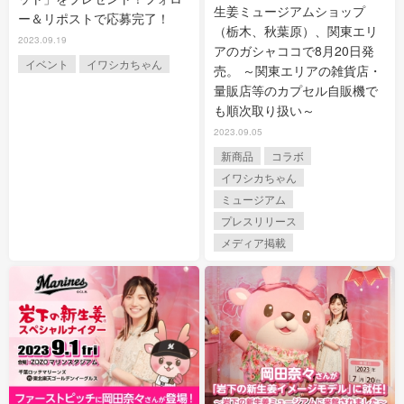
生姜ミュージアムショップ
ー＆リポストで応募完了！
（栃木、秋葉原）、関東エリ
2023.09.19
アのガシャココで8月20日発
イベント
イワシカちゃん
売。 ～関東エリアの雑貨店・
量販店等のカプセル自販機で
も順次取り扱い～
2023.09.05
新商品
コラボ
イワシカちゃん
ミュージアム
プレスリリース
メディア掲載