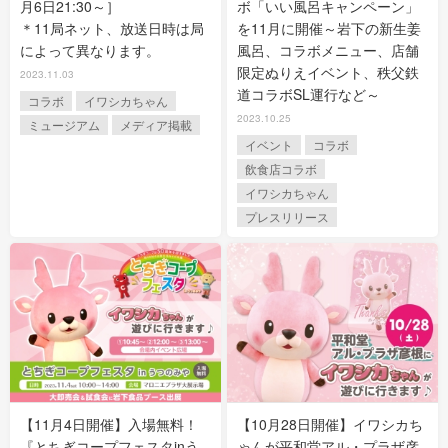
月6日21:30～］
ボ「いい風呂キャンペーン」
＊11局ネット、放送日時は局
を11月に開催～岩下の新生姜
によって異なります。
風呂、コラボメニュー、店舗
限定ぬりえイベント、秩父鉄
2023.11.03
道コラボSL運行など～
コラボ
イワシカちゃん
2023.10.25
ミュージアム
メディア掲載
イベント
コラボ
飲食店コラボ
イワシカちゃん
プレスリリース
【11月4日開催】入場無料！
【10月28日開催】イワシカち
『とちぎコープフェスタinう
ゃんが平和堂アル・プラザ彦