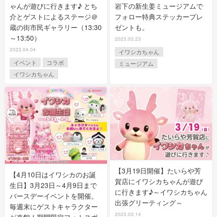
ゃんが遊びに行きます♪ とち
岩下の新生姜ミュージアムで
介とゲストによるステージ＠
フォロー特典ステッカープレ
蔵の街市民ギャラリー（13:30
ゼントも。
～13:50）
2023.03.23
2023.04.04
イワシカちゃん
イベント
コラボ
ミュージアム
イワシカちゃん
【3月19日開催】たいらや芳
【4月10日はイワシカのお誕
賀店にイワシカちゃんが遊び
生日】3月23日～4月9日まで
に行きます♪～イワシカちゃん
バースデーイベントを開催。
出張グリーティング～
毎週末にゲストキャラクター
2023.03.14
が来館！期間限定フォトスポ