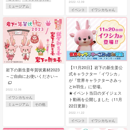
2022.12.09
ミュージアム
イベント
イワシカちゃん
【11月20日】岩下の新生姜公
岩下の新生姜年賀状素材2023
式キャラクター「イワシカ」
～ご自由にお使いください～
が『世界キャラクターさみっ
とin羽生』に登場。
2022.12.06
★イベント当日のダイジェス
イワシカちゃん
ト動画を公開しました（11月
ミュージアム
その他
22日更新）
2022.11.22
イベント
イワシカちゃん