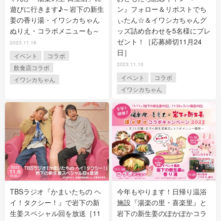
遊びに行きます♪～岩下の新生
ン』フォロー＆リポストでち
姜の香り湯・イワシカちゃん
ぃたん☆＆イワシカちゃんグ
ぬりえ・コラボメニューも～
ッズ詰め合わせを5名様にプレ
ゼント！［応募締切11月24
2023.11.16
日］
イベント
コラボ
2023.11.10
飲食店コラボ
イベント
コラボ
イワシカちゃん
イワシカちゃん
TBSラジオ『かまいたちの ヘ
今年もやります！日帰り温浴
イ！タクシー！』で岩下の新
施設『湯楽の里・喜楽里』と
生姜スペシャル回を放送［11
岩下の新生姜のぽかぽかコラ