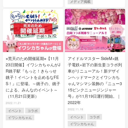
メディア掲載
※荒天のため開催延期※【11月
アイドルマスター SideM×銚
23日開催】イワシカちゃんがJ
子電鉄×岩下の新生姜コラボ列
R銚子駅『もっと！きらっせ
車がリニューアル！新デザイ
銚子！イベントを止めるなFE
ンヘッドマークとイワシカち
S！』に登場。～銚子の、銚子
ゃんマシマシ装飾の『ニュー3
による、みんなのイベント～
15ピンクニュージンジャー
（11月21日更新）
号』が11月19日運行開始。｜
2022年
2022.11.21
2022.11.18
イベント
コラボ
イベント
コラボ
イワシカちゃん
イワシカちゃん