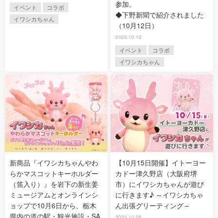
参加。
イベント
コラボ
◆下野新聞で紹介されました
イワシカちゃん
（10月12日）
2023.10.12
イベント
コラボ
イワシカちゃん
新商品『イワシカちゃんやわ
【10月15日開催】イトーヨー
らかマスコットキーホルダー
カドー津久野店（大阪府堺
（笛入り）』を岩下の新生姜
市）にイワシカちゃんが遊び
ミュージアムとオンラインシ
に行きます♪ ～イワシカちゃ
ョップで10月6日から、栃木
ん出張グリーティング～
県内の道の駅・観光施設・SA
2023.10.06