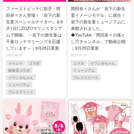
ファーストピッチに歌手・岡
岡田奈々さんが「岩下の新生
田奈々さん登場！『岩下の新
姜イメージモデル」に就任！
生姜スペシャルナイター』を9
岩下の新生姜ミュージアムに
月1日にZOZOマリンスタジア
来館されました。
ムで開催。 ～岩下の新生姜は
◆YouTube「岡田奈々の落と
千葉ロッテマリーンズを応援
し穴チャンネル」で動画公開
しています～｜9月25日更新
｜9月25日更新
2023.09.02
2023.07.31
イベント
コラボ
コラボ
イワシカちゃん
飲食店コラボ
ミュージアム
イワシカちゃん
プレスリリース
ミュージアム
プレスリリース