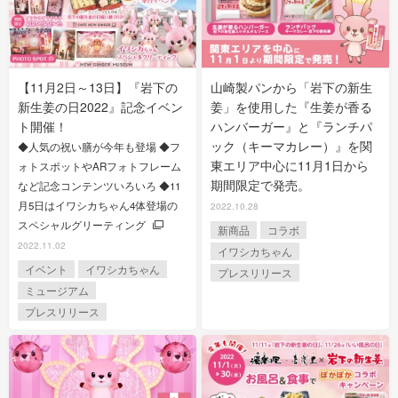
【11月2日～13日】『岩下の
山崎製パンから「岩下の新生
新生姜の日2022』記念イベン
姜」を使用した『生姜が香る
ト開催！
ハンバーガー』と『ランチパ
ック（キーマカレー）』を関
◆人気の祝い膳が今年も登場 ◆フ
東エリア中心に11月1日から
ォトスポットやARフォトフレーム
期間限定で発売。
など記念コンテンツいろいろ ◆11
月5日はイワシカちゃん4体登場の
2022.10.28
スペシャルグリーティング
新商品
コラボ
2022.11.02
イワシカちゃん
イベント
イワシカちゃん
プレスリリース
ミュージアム
プレスリリース