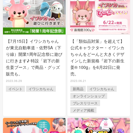
【7月15日】イワシカちゃん
【「類似品対策」を超えて】
が東北自動車道・佐野SA（下
公式キャラクター・イワシカ
り線）開業1周年記念祭に遊び
ちゃんをどーんと大きくデザ
に行きます♪ 特設「岩下の新
インした新規格『岩下の新生
生姜ブース」で商品・グッズ
姜® 100g』を6月22日に発
販売も。
売。
2023.06.29
2023.06.21
イベント
イワシカちゃん
新商品
イワシカちゃん
オンラインショップ
プレスリリース
メディア掲載