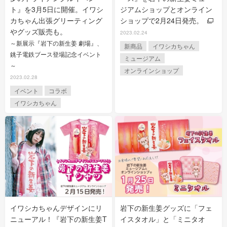
ト』を3月5日に開催。イワシ
ジアムショップとオンライン
カちゃん出張グリーティング
ショップで2月24日発売。
やグッズ販売も。
2023.02.24
～新展示『岩下の新生姜 劇場』、
新商品
イワシカちゃん
銚子電鉄ブース登場記念イベント
ミュージアム
～
オンラインショップ
2023.02.28
イベント
コラボ
イワシカちゃん
イワシカちゃんデザインにリ
岩下の新生姜グッズに「フェ
ニューアル！『岩下の新生姜T
イスタオル」と「ミニタオ