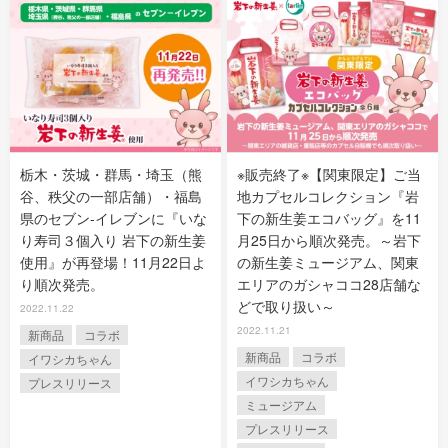
栃木・茨城・群馬・埼玉（熊
※販売終了※【関東限定】ご当
谷、秩父の一部店舗）・福島
地カプセルコレクション『岩
県のセブン‐イレブンに『いな
下の新生姜エコバッグ』を11
り寿司３個入り 岩下の新生姜
月25日から順次発売。～岩下
使用』が再登場！11月22日よ
の新生姜ミュージアム、関東
り順次発売。
エリアのガシャココ28店舗な
どで取り扱い～
2022.11.22
2022.11.21
新商品
コラボ
新商品
コラボ
イワシカちゃん
イワシカちゃん
プレスリリース
ミュージアム
プレスリリース