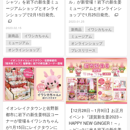
シャツ』を岩下の新生姜ミュ
ル」が新登場！岩下の新生姜
ージアムショップとオンライ
ミュージアムとオンラインシ
ンショップで2月15日発売。
ョップで1月25日発売。
2023.01.25
2023.02.15
新商品
イワシカちゃん
新商品
イワシカちゃん
ミュージアム
ミュージアム
オンラインショップ
オンラインショップ
プレスリリース
イオンレイクタウンと佐野新
【12月28日～1月9日】お正月
都市に岩下の新生姜特設コー
イベント『謹賀新生姜2023～
ナーが登場＆イワシカちゃん
HAPPY NEW GINGER！～』
が1月15日にレイクタウンに
～ピンクに光る岩下の新生姜