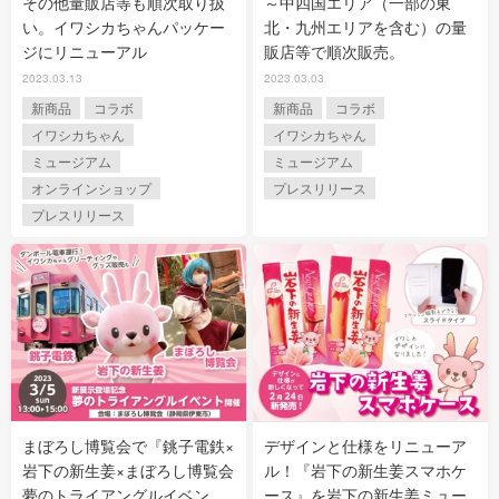
その他量販店等も順次取り扱
～中四国エリア（一部の東
い。イワシカちゃんパッケー
北・九州エリアを含む）の量
ジにリニューアル
販店等で順次販売。
2023.03.13
2023.03.03
新商品
コラボ
新商品
コラボ
イワシカちゃん
イワシカちゃん
ミュージアム
ミュージアム
オンラインショップ
プレスリリース
プレスリリース
まぼろし博覧会で『銚子電鉄×
デザインと仕様をリニューア
岩下の新生姜×まぼろし博覧会
ル！『岩下の新生姜スマホケ
夢のトライアングルイベン
ース』を岩下の新生姜ミュー