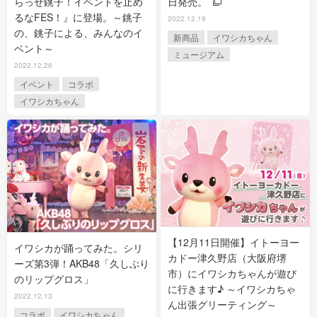
らっせ銚子！イベントを止め
日発売。
るなFES！』に登場。～銚子
2022.12.19
の、銚子による、みんなのイ
新商品
イワシカちゃん
ベント～
ミュージアム
2022.12.26
イベント
コラボ
イワシカちゃん
【12月11日開催】イトーヨー
イワシカが踊ってみた。シリ
カドー津久野店（大阪府堺
ーズ第3弾！AKB48「久しぶり
市）にイワシカちゃんが遊び
のリップグロス」
に行きます♪ ～イワシカちゃ
2022.12.13
ん出張グリーティング～
コラボ
イワシカちゃん