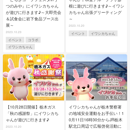
つのみや』にイワシカちゃん
根に遊びに行きます♪～イワシ
が遊びに行きます♪～大即売会
カちゃん出張グリーティング
＆試食会に岩下食品ブース出
～
展～
2023.10.20
2023.10.23
イベント
イワシカちゃん
イベント
コラボ
イワシカちゃん
【10月28日開催】栃木ガス
イワシカちゃんが栃木警察署
「秋の感謝祭」にイワシカち
の地域安全運動をお手伝い！1
ゃんが遊びに行きます♪
0月11日16時30分からJR栃木
駅北口周辺で広報啓発活動に
2023.10.20