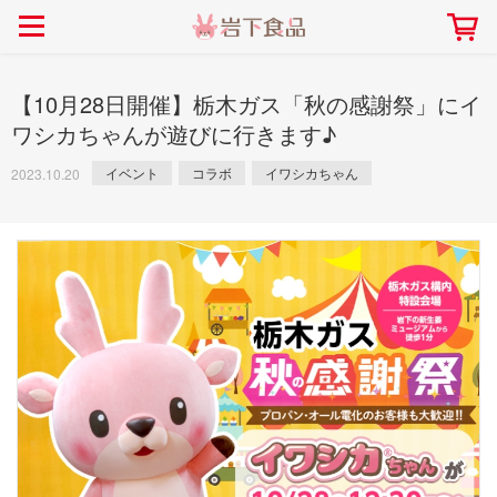
> 会社案内TOP
> 安心・安全の取り組み インデックス
> 知る・楽しむ インデックス
> ニュースリリース TOP
> レシピ検索 TOP
> 商品情報 TOP
> プレスリリース
> 岩下の新生姜レシピ
> 岩下の新生姜
【10月28日開催】栃木ガス「秋の感謝祭」にイ
> 新商品
> らっきょうレシピ
> 生姜
ワシカちゃんが遊びに行きます♪
> イベント
> オリーブレシピ
> らっきょう
イベント
コラボ
イワシカちゃん
2023.10.20
> コラボ
> その他のレシピ
> オリーブ
社長おすすめ！岩下の新生姜と
【7月1日～8月30日】夏イベン
豚バラ肉のくるくる巻き～細巻
ト「NEW GINGER SUMMER
ごあいさつ
畑での取り組み
岩下の新生姜ミュージアム
会社概要
工場での取り組み
しょうがを食べてお悩み
> 飲食店コラボ
> 梅
きバージョン～
2026」｜岩下の新生姜ミュー
岩下の新生姜
先生
ジアム
> ミュージアム
> その他
2026.07.01
> イワシカちゃん
> オンラインショップ
> メディア掲載
採用情報
岩下の新生姜について
本社所在地
岩下のらっきょうについ
> その他
岩下の新生姜万年筆インク 書く描くコンテ
岩下の新生姜Sing＆Pla
スト
～ニュージンジャーイー