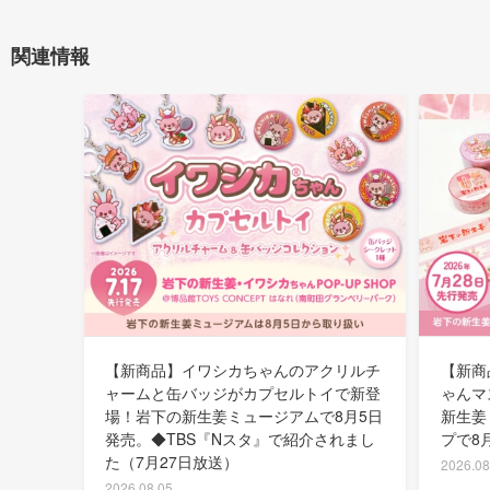
関連情報
【新商品】イワシカちゃんのアクリルチ
【新商
ャームと缶バッジがカプセルトイで新登
ゃんマ
場！岩下の新生姜ミュージアムで8月5日
新生姜
発売。◆TBS『Nスタ』で紹介されまし
プで8
た（7月27日放送）
2026.08
2026.08.05