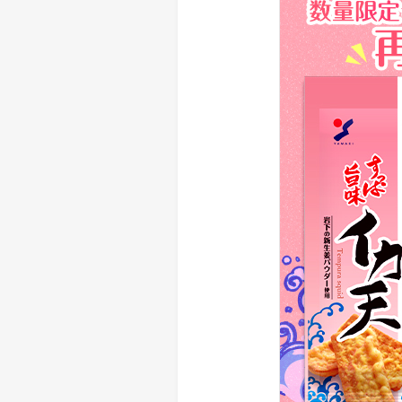
> メディア掲載
採用情報
岩下の新生姜について
> その他
岩下の新生姜万年筆インク 書く
スト