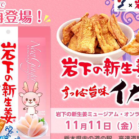
本社所在地
岩下のらっきょうについて
いつも新
描くコンテ
岩下の新生姜Sing＆Playコンテスト 第5章
岩下の新
～ニュージンジャーイースターパレード～
ンテスト