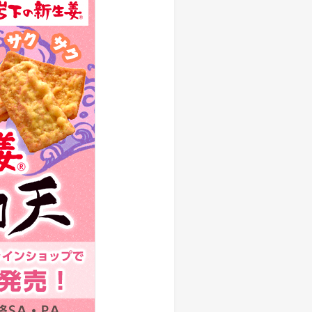
しい物語を 岩下の新生姜
生姜 さっぱり＆ヘルシーレシピコ