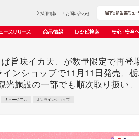
採用情報
お問い合わせ
ニュースリリース
商品情報
レシピ検索
安心・安全
ンデックス
ス
っぱ旨味イカ天』が数量限定で再登
インショップで11月11日発売。
、観光施設の一部でも順次取り扱い。
社長おすすめ！岩下の新生姜と
岩下の新生姜とちくわのくるく
【7月1日～8月30日】夏イベン
YouTubeチャンネル「料理研究
ミュージアム
オンラインショップ
豚バラ肉のくるくる巻き～細巻
る巻き
ト「NEW GINGER SUMMER
家リュウジのバズレシピ」で岩
会社概要
工場での取り組み
しょうがを食べてお悩み解決 教えて！石原
沿革
お客様と
目指せ！
きバージョン～
2026」｜岩下の新生姜ミュー
下の新生姜コラボ動画を公開！
岩下の新生姜
先生
岩下のピリ辛らっきょう
ジアム
～岩下社長おすすめレシピ編～
2026.07.01
2026.06.19