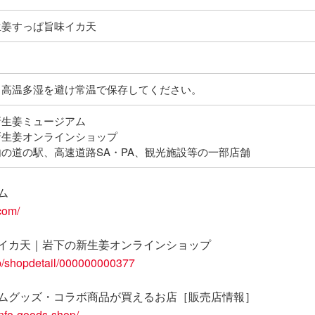
生姜すっぱ旨味イカ天
、高温多湿を避け常温で保存してください。
新生姜ミュージアム
新生姜オンラインショップ
の道の駅、高速道路SA・PA、観光施設等の一部店舗
ム
com/
イカ天｜岩下の新生姜オンラインショップ
p/shopdetail/000000000377
ムグッズ・コラボ商品が買えるお店［販売店情報］
info-goods-shop/