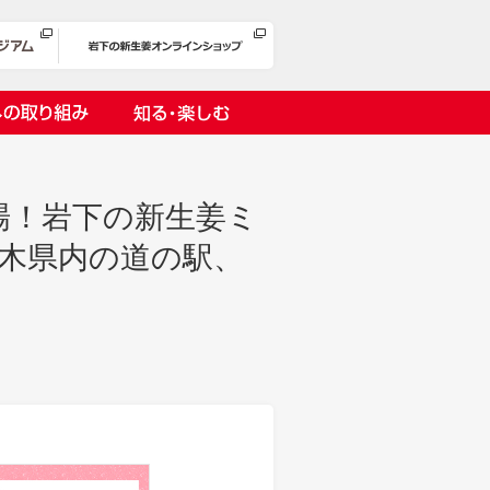
への取り組み
知る・楽しむ
場！岩下の新生姜ミ
栃木県内の道の駅、
岩下漬け～ピンクの味卵～
の取り組み
１万ヘッドプロジェクト
オリーチェ（種つき）