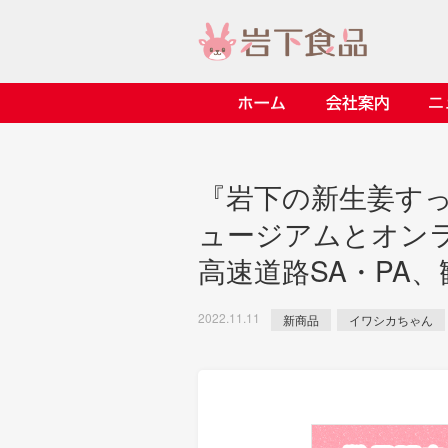
ホーム
会社案内
> 会社案内TOP
> 安心・安全の取り組み イ
> 知る・楽しむ インデック
> ニュースリリース TOP
> レシピ検索 TOP
> 商品情報 TOP
『岩下の新生姜す
> プレスリリース
> 岩下の新生姜レシピ
> 岩下の新生姜
ュージアムとオンラ
> 新商品
> らっきょうレシピ
> 生姜
高速道路SA・PA
> イベント
> オリーブレシピ
> らっきょう
> コラボ
> その他のレシピ
> オリーブ
2022.11.11
新商品
イワシカちゃん
ごあいさつ
畑での取り組み
岩下の新生姜ミュージアム
> 飲食店コラボ
> 梅
> ミュージアム
> その他
> イワシカちゃん
> オンラインショップ