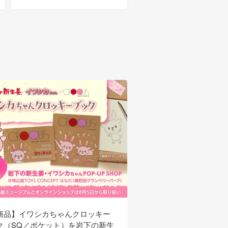
商品】イワシカちゃんクロッキー
【新商品】サンガリアか
ク（SQ／ポケット）を岩下の新生
生姜ソーダ」を8月3日