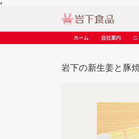
4
ホーム
会社案内
> 会社案内TOP
> 安心・安全の取り組み イ
> 知る・楽しむ インデック
> ニュースリリース TOP
> レシピ検索 TOP
> 商品情報 TOP
岩下の新生姜と豚焼
> プレスリリース
> 岩下の新生姜レシピ
> 岩下の新生姜
> 新商品
> らっきょうレシピ
> 生姜
> イベント
> オリーブレシピ
> らっきょう
> コラボ
> その他のレシピ
> オリーブ
ごあいさつ
畑での取り組み
岩下の新生姜ミュージアム
> 飲食店コラボ
> 梅
> ミュージアム
> その他
> イワシカちゃん