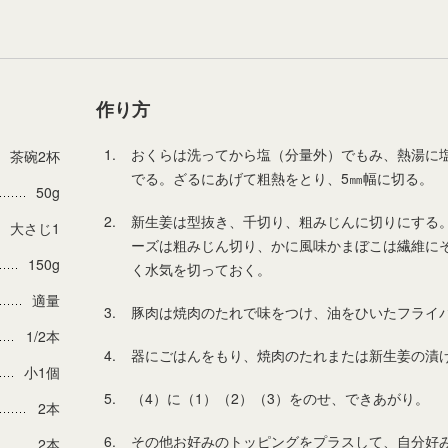
作り方
1.
おくらは洗ってから塩（分量外）でもみ、熱湯に
茶碗2杯
でる。ざるにあげて粗熱をとり、5㎜幅に切る。
50g
2.
新生姜は型抜き、千切り、粗みじんに切りにする
大さじ1
ーズは粗みじん切り、かに風味かまぼこは繊維に
150g
く水気を切っておく。
適量
3.
豚肉は焼肉のたれで味をつけ、油をひいたフライ
1/2本
4.
器にごはんをもり、焼肉のたれまたは新生姜の漬
小1個
5.
（4）に（1）（2）（3）をのせ、できあがり。
2本
6.
その他お好みのトッピングをプラスして、自分好
2本