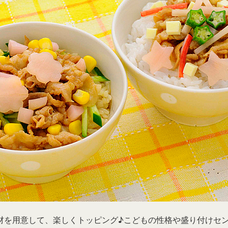
本社所在地
岩下のらっきょうについて
いつも新
描くコンテ
岩下の新生姜Sing＆Playコンテスト 第5章
岩下の新
～ニュージンジャーイースターパレード～
ンテスト
材を用意して、楽しくトッピング♪こどもの性格や盛り付けセ