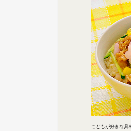
> オンラインショップ
> メディア掲載
採用情報
岩下の新生姜について
> その他
岩下の新生姜万年筆インク 書く
スト
こどもが好きな具