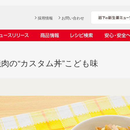
採用情報
お問い合わせ
ニュースリリース
商品情報
レシピ検索
安心・安全
ンデックス
ス
肉の“カスタム丼”こども味
社長おすすめ！岩下の新生姜と
岩下の新生姜とちくわのくるく
【7月1日～8月30日】夏イベン
YouTubeチャンネル「料理研究
豚バラ肉のくるくる巻き～細巻
る巻き
ト「NEW GINGER SUMMER
家リュウジのバズレシピ」で岩
会社概要
工場での取り組み
しょうがを食べてお悩み解決 教えて！石原
沿革
お客様と
目指せ！
きバージョン～
2026」｜岩下の新生姜ミュー
下の新生姜コラボ動画を公開！
岩下の新生姜
先生
岩下のピリ辛らっきょう
ジアム
～岩下社長おすすめレシピ編～
2026.07.01
2026.06.19