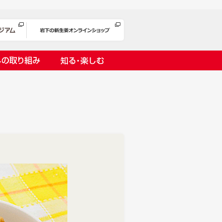
への取り組み
知る・楽しむ
岩下漬け～ピンクの味卵～
の取り組み
１万ヘッドプロジェクト
オリーチェ（種つき）