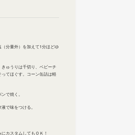
塩（分量外）を加えて1分ほどゆ
。きゅうりは千切り、ベビーチ
そってほぐす。コーン缶詰は軽
パンで焼く。
け液で味をつける。
みにカスタムしてもＯＫ！