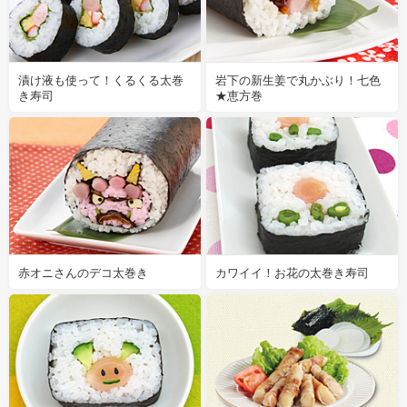
漬け液も使って！くるくる太巻
岩下の新生姜で丸かぶり！七色
き寿司
★恵方巻
赤オニさんのデコ太巻き
カワイイ！お花の太巻き寿司