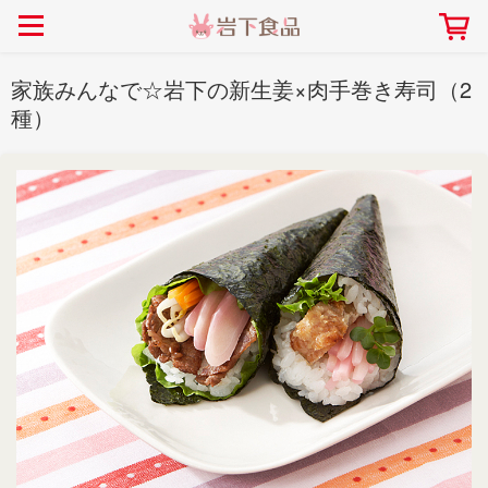
> 会社案内TOP
> 安心・安全の取り組み インデックス
> 知る・楽しむ インデックス
> ニュースリリース TOP
> レシピ検索 TOP
> 商品情報 TOP
家族みんなで☆岩下の新生姜×肉手巻き寿司（2
> プレスリリース
> 岩下の新生姜レシピ
> 岩下の新生姜
種）
> 新商品
> らっきょうレシピ
> 生姜
> イベント
> オリーブレシピ
> らっきょう
> コラボ
> その他のレシピ
> オリーブ
社長おすすめ！岩下の新生姜と
【7月1日～8月30日】夏イベン
豚バラ肉のくるくる巻き～細巻
ト「NEW GINGER SUMMER
ごあいさつ
畑での取り組み
岩下の新生姜ミュージアム
会社概要
工場での取り組み
しょうがを食べてお悩み
> 飲食店コラボ
> 梅
きバージョン～
2026」｜岩下の新生姜ミュー
岩下の新生姜
先生
ジアム
> ミュージアム
> その他
2026.07.01
> イワシカちゃん
> オンラインショップ
> メディア掲載
採用情報
岩下の新生姜について
本社所在地
岩下のらっきょうについ
> その他
岩下の新生姜万年筆インク 書く描くコンテ
岩下の新生姜Sing＆Pla
スト
～ニュージンジャーイー