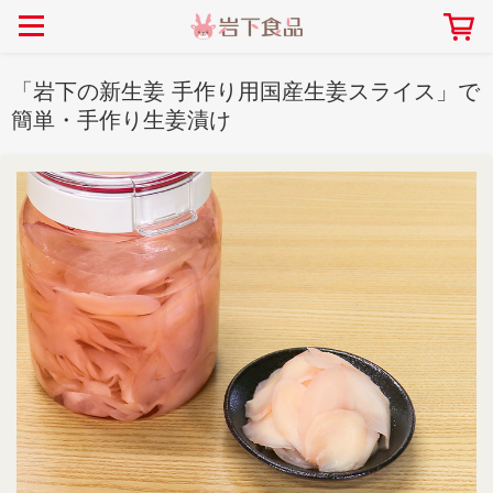
> 会社案内TOP
> 安心・安全の取り組み インデックス
> 知る・楽しむ インデックス
> ニュースリリース TOP
> レシピ検索 TOP
> 商品情報 TOP
「岩下の新生姜 手作り用国産生姜スライス」で
> プレスリリース
> 岩下の新生姜レシピ
> 岩下の新生姜
簡単・手作り生姜漬け
> 新商品
> らっきょうレシピ
> 生姜
> イベント
> オリーブレシピ
> らっきょう
> コラボ
> その他のレシピ
> オリーブ
社長おすすめ！岩下の新生姜と
【7月1日～8月30日】夏イベン
豚バラ肉のくるくる巻き～細巻
ト「NEW GINGER SUMMER
ごあいさつ
畑での取り組み
岩下の新生姜ミュージアム
会社概要
工場での取り組み
しょうがを食べてお悩み
> 飲食店コラボ
> 梅
きバージョン～
2026」｜岩下の新生姜ミュー
岩下の新生姜
先生
ジアム
> ミュージアム
> その他
2026.07.01
> イワシカちゃん
> オンラインショップ
> メディア掲載
採用情報
岩下の新生姜について
本社所在地
岩下のらっきょうについ
> その他
岩下の新生姜万年筆インク 書く描くコンテ
岩下の新生姜Sing＆Pla
スト
～ニュージンジャーイー