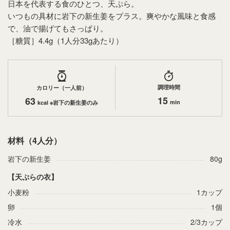
日本を代表する食のひとつ、天ぷら。
いつもの具材に岩下の新生姜をプラス。爽やかな風味と食感
で、油で揚げてもさっぱり。
［糖質］4.4g（1人分33gあたり）
調理時間
カロリー（一人前）
15
63
min
kcal ※岩下の新生姜のみ
材料（4人分）
岩下の新生姜
80g
【天ぷらの衣】
小麦粉
1カップ
卵
1個
冷水
2/3カップ