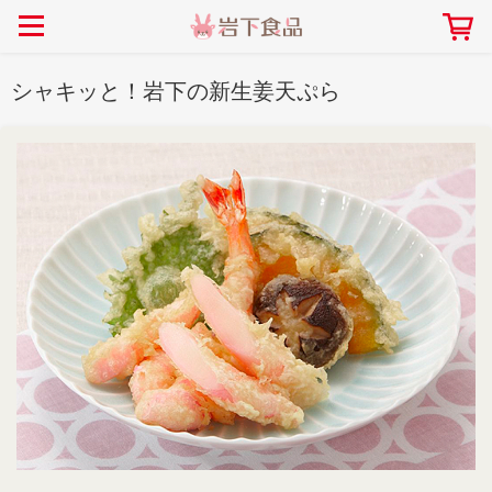
> 会社案内TOP
> 安心・安全の取り組み インデックス
> 知る・楽しむ インデックス
> ニュースリリース TOP
> レシピ検索 TOP
> 商品情報 TOP
シャキッと！岩下の新生姜天ぷら
> プレスリリース
> 岩下の新生姜レシピ
> 岩下の新生姜
> 新商品
> らっきょうレシピ
> 生姜
> イベント
> オリーブレシピ
> らっきょう
> コラボ
> その他のレシピ
> オリーブ
社長おすすめ！岩下の新生姜と
【7月1日～8月30日】夏イベン
豚バラ肉のくるくる巻き～細巻
ト「NEW GINGER SUMMER
ごあいさつ
畑での取り組み
岩下の新生姜ミュージアム
会社概要
工場での取り組み
しょうがを食べてお悩み
> 飲食店コラボ
> 梅
きバージョン～
2026」｜岩下の新生姜ミュー
岩下の新生姜
先生
ジアム
> ミュージアム
> その他
2026.07.01
> イワシカちゃん
> オンラインショップ
> メディア掲載
採用情報
岩下の新生姜について
本社所在地
岩下のらっきょうについ
> その他
岩下の新生姜万年筆インク 書く描くコンテ
岩下の新生姜Sing＆Pla
スト
～ニュージンジャーイー