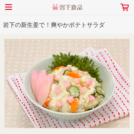
> 会社案内TOP
> 安心・安全の取り組み インデックス
> 知る・楽しむ インデックス
> ニュースリリース TOP
> レシピ検索 TOP
> 商品情報 TOP
岩下の新生姜で！爽やかポテトサラダ
> プレスリリース
> 岩下の新生姜レシピ
> 岩下の新生姜
> 新商品
> らっきょうレシピ
> 生姜
> イベント
> オリーブレシピ
> らっきょう
> コラボ
> その他のレシピ
> オリーブ
社長おすすめ！岩下の新生姜と
【7月1日～8月30日】夏イベン
豚バラ肉のくるくる巻き～細巻
ト「NEW GINGER SUMMER
ごあいさつ
畑での取り組み
岩下の新生姜ミュージアム
会社概要
工場での取り組み
しょうがを食べてお悩み
> 飲食店コラボ
> 梅
きバージョン～
2026」｜岩下の新生姜ミュー
岩下の新生姜
先生
ジアム
> ミュージアム
> その他
2026.07.01
> イワシカちゃん
> オンラインショップ
> メディア掲載
採用情報
岩下の新生姜について
本社所在地
岩下のらっきょうについ
> その他
岩下の新生姜万年筆インク 書く描くコンテ
岩下の新生姜Sing＆Pla
スト
～ニュージンジャーイー