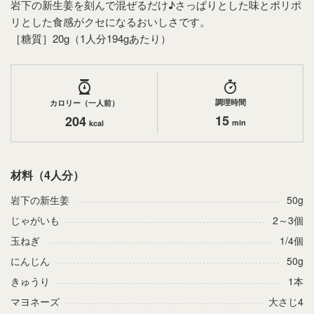
岩下の新生姜を刻んで混ぜるだけ♪さっぱりとした味とポリポ
リとした食感がクセになるおいしさです。
［糖質］20g（1人分194gあたり）
調理時間
カロリー（一人前）
15
204
min
kcal
材料（4人分）
岩下の新生姜
50g
じゃがいも
2～3個
玉ねぎ
1/4個
にんじん
50g
きゅうり
1本
マヨネーズ
大さじ4