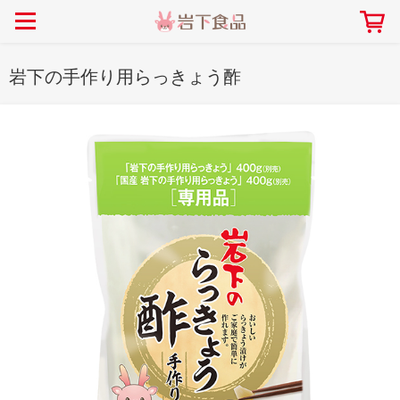
> 会社案内TOP
> 安心・安全の取り組み インデックス
> 知る・楽しむ インデックス
> ニュースリリース TOP
> レシピ検索 TOP
> 商品情報 TOP
> プレスリリース
> 岩下の新生姜レシピ
> 岩下の新生姜
岩下の手作り用らっきょう酢
> 新商品
> らっきょうレシピ
> 生姜
> イベント
> オリーブレシピ
> らっきょう
> コラボ
> その他のレシピ
> オリーブ
社長おすすめ！岩下の新生姜と
【7月1日～8月30日】夏イベン
豚バラ肉のくるくる巻き～細巻
ト「NEW GINGER SUMMER
ごあいさつ
畑での取り組み
岩下の新生姜ミュージアム
会社概要
工場での取り組み
しょうがを食べてお悩み
> 飲食店コラボ
> 梅
きバージョン～
2026」｜岩下の新生姜ミュー
岩下の新生姜
先生
ジアム
> ミュージアム
> その他
2026.07.01
> イワシカちゃん
> オンラインショップ
> メディア掲載
採用情報
岩下の新生姜について
本社所在地
岩下のらっきょうについ
> その他
岩下の新生姜万年筆インク 書く描くコンテ
岩下の新生姜Sing＆Pla
スト
～ニュージンジャーイー