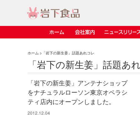
ホーム
会社案内
ニュースリリース
> 会社案内TOP
> 安心・安全の取り組み インデックス
> 知る・楽しむ インデックス
> ニュースリリース TOP
> レシピ検索 TOP
> 商品情報 TOP
ホーム
>「岩下の新生姜」話題あれコレ
「岩下の新生姜」話題あ
> プレスリリース
> 岩下の新生姜レシピ
> 岩下の新生姜
> 新商品
> らっきょうレシピ
> 生姜
「岩下の新生姜」アンテナショップ
> イベント
> オリーブレシピ
> らっきょう
をナチュラルローソン東京オペラシ
> コラボ
> その他のレシピ
> オリーブ
社長おすすめ
【7月1日～8
ティ店内にオープンしました。
豚バラ肉のく
ト「NEW GIN
ごあいさつ
畑での取り組み
岩下の新生姜ミュージアム
会
工
し
> 飲食店コラボ
> 梅
きバージョン
2026」｜岩
岩下の
先
2012.12.04
ジアム
> ミュージアム
> その他
2026.07.01
> イワシカちゃん
> オンラインショップ