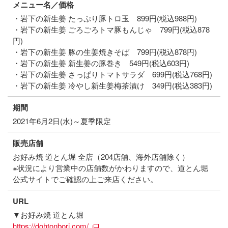
メニュー名／価格
・岩下の新生姜 たっぷり豚トロ玉 899円(税込988円)
・岩下の新生姜 ごろごろトマ豚もんじゃ 799円(税込878
円)
・岩下の新生姜 豚の生姜焼きそば 799円(税込878円)
・岩下の新生姜 新生姜の豚巻き 549円(税込603円)
・岩下の新生姜 さっぱりトマトサラダ 699円(税込768円)
・岩下の新生姜 冷やし新生姜梅茶漬け 349円(税込383円)
期間
2021年6月2日(水)～夏季限定
販売店舗
お好み焼 道とん堀 全店（204店舗、海外店舗除く）
※状況により営業中の店舗数がかわりますので、道とん堀
公式サイトでご確認の上ご来店ください。
URL
▼お好み焼 道とん堀
https://dohtonbori.com/