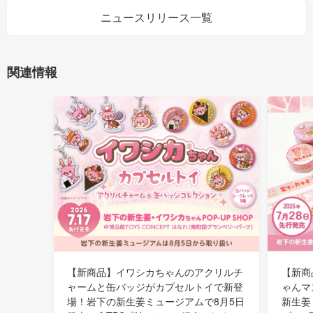
ニュースリリース一覧
関連情報
【新商品】イワシカちゃんのアクリルチ
【新商
ャームと缶バッジがカプセルトイで新登
ゃんマ
場！岩下の新生姜ミュージアムで8月5日
新生姜