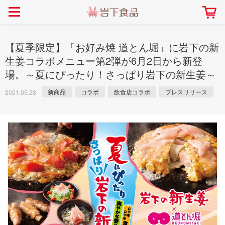
> 会社案内TOP
> 安心・安全の取り組み インデックス
> 知る・楽しむ インデックス
> ニュースリリース TOP
> レシピ検索 TOP
> 商品情報 TOP
> プレスリリース
> 岩下の新生姜レシピ
> 岩下の新生姜
【夏季限定】「お好み焼 道とん堀」に岩下の新
> 新商品
> らっきょうレシピ
> 生姜
生姜コラボメニュー第2弾が6月2日から新登
場。～夏にぴったり！さっぱり岩下の新生姜～
> イベント
> オリーブレシピ
> らっきょう
> コラボ
> その他のレシピ
> オリーブ
新商品
コラボ
飲食店コラボ
プレスリリース
2021.05.28
社長おすすめ！岩下の新生姜と
【7月1日～8月30日】夏イベン
豚バラ肉のくるくる巻き～細巻
ト「NEW GINGER SUMMER
ごあいさつ
畑での取り組み
岩下の新生姜ミュージアム
会社概要
工場での取り組み
しょうがを食べてお悩み
> 飲食店コラボ
> 梅
きバージョン～
2026」｜岩下の新生姜ミュー
岩下の新生姜
先生
ジアム
> ミュージアム
> その他
2026.07.01
> イワシカちゃん
> オンラインショップ
> メディア掲載
採用情報
岩下の新生姜について
本社所在地
岩下のらっきょうについ
> その他
岩下の新生姜万年筆インク 書く描くコンテ
岩下の新生姜Sing＆Pla
スト
～ニュージンジャーイー