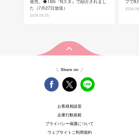
発売。◆TBS『Nスタ』で紹介されまし
プで8
た（7月27日放送）
2026.08
2026.08.05
お客様相談室
企業行動規範
プライバシー保護について
ウェブサイトご利用規約