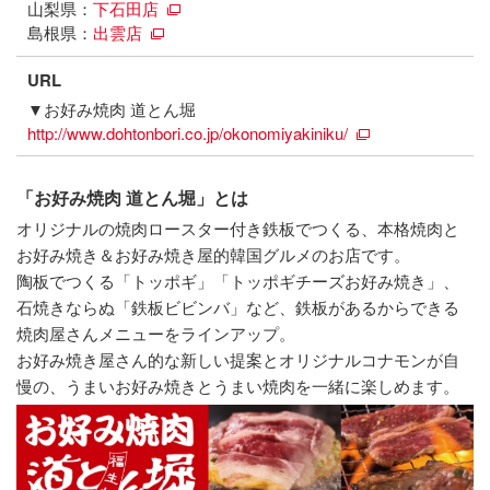
山梨県：
下石田店
島根県：
出雲店
URL
▼お好み焼肉 道とん堀
http://www.dohtonbori.co.jp/okonomiyakiniku/
「お好み焼肉 道とん堀」とは
オリジナルの焼肉ロースター付き鉄板でつくる、本格焼肉と
お好み焼き＆お好み焼き屋的韓国グルメのお店です。
陶板でつくる「トッポギ」「トッポギチーズお好み焼き」、
石焼きならぬ「鉄板ビビンバ」など、鉄板があるからできる
焼肉屋さんメニューをラインアップ。
お好み焼き屋さん的な新しい提案とオリジナルコナモンが自
慢の、うまいお好み焼きとうまい焼肉を一緒に楽しめます。