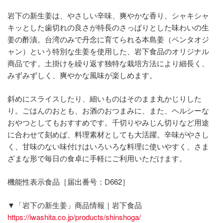
岩下の新生姜は、やさしい辛味、爽やかな香り、シャキシャ
キッとした歯切れの良さが特長のさっぱりとした味わいの生
姜の酢漬。台湾のみで丹念に育てられる本島姜（ペンタオジ
ャン）という特別な生姜を使用した、岩下食品のオリジナル
商品です。土掛けを繰り返す独特な栽培方法により細長く、
みずみずしく、爽やかな風味が楽しめます。
斜めにスライスしたり、細いものはそのまま丸かじりした
り。ごはんのおとも、お酒のおつまみに、また、ヘルシーな
おやつとしてもおすすめです。千切りやみじん切りなど用途
に合わせて刻めば、料理素材としても大活躍。辛味がやさし
く、甘味のない味付けはいろいろな料理に使いやすく、さま
ざまな形で毎日の食卓に手軽にご利用いただけます。
機能性表示食品［届出番号：D662］
▼「岩下の新生姜」商品情報｜岩下食品
https://iwashita.co.jp/products/shinshoga/