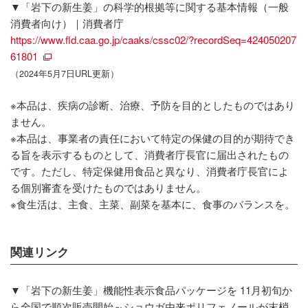
▼「岩下の新生姜」の科学的根拠等に関する基本情報（一般
消費者向け）｜消費者庁
https://www.fld.caa.go.jp/caaks/cssc02/?recordSeq=424050207
61801
（2024年5月7日URL更新）
※本品は、疾病の診断、治療、予防を目的としたものではあり
ません。
※本品は、事業者の責任において特定の保健の目的が期待でき
る旨を表示するものとして、消費者庁長官に届出されたもの
です。ただし、特定保健用食品と異なり、消費者庁長官によ
る個別審査を受けたものではありません。
※食生活は、主食、主菜、副菜を基本に、食事のバランスを。
関連リンク
▼「岩下の新生姜」機能性表示食品パッケージを 11月初旬か
ら全国で順次販売開始～ショウガ由来ポリフェノールが末梢