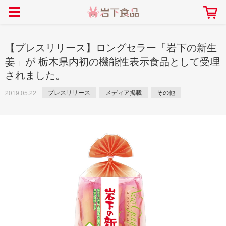
> 会社案内TOP
> 安心・安全の取り組み インデックス
> 知る・楽しむ インデックス
> ニュースリリース TOP
> レシピ検索 TOP
> 商品情報 TOP
> プレスリリース
> 岩下の新生姜レシピ
> 岩下の新生姜
【プレスリリース】ロングセラー「岩下の新生
> 新商品
> らっきょうレシピ
> 生姜
姜」が 栃木県内初の機能性表示食品として受理
されました。
> イベント
> オリーブレシピ
> らっきょう
> コラボ
> その他のレシピ
> オリーブ
プレスリリース
メディア掲載
その他
2019.05.22
社長おすすめ！岩下の新生姜と
【7月1日～8月30日】夏イベン
豚バラ肉のくるくる巻き～細巻
ト「NEW GINGER SUMMER
ごあいさつ
畑での取り組み
岩下の新生姜ミュージアム
会社概要
工場での取り組み
しょうがを食べてお悩み
> 飲食店コラボ
> 梅
きバージョン～
2026」｜岩下の新生姜ミュー
岩下の新生姜
先生
ジアム
> ミュージアム
> その他
2026.07.01
> イワシカちゃん
> オンラインショップ
> メディア掲載
採用情報
岩下の新生姜について
本社所在地
岩下のらっきょうについ
> その他
岩下の新生姜万年筆インク 書く描くコンテ
岩下の新生姜Sing＆Pla
スト
～ニュージンジャーイー