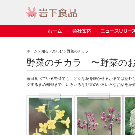
ホーム
会社案内
ニュースリリース
> 会社案内TOP
> 安心・安全の取り組み インデックス
> 知る・楽しむ インデックス
> ニュースリリース TOP
> レシピ検索 TOP
> 商品情報 TOP
ホーム
>
知る・楽しむ
> 野菜のチカラ
野菜のチカラ 〜野菜の
> プレスリリース
> 岩下の新生姜レシピ
> 岩下の新生姜
> 新商品
> らっきょうレシピ
> 生姜
毎日食べている野菜でも、どんな花を咲かせるかまでは意外
> イベント
> オリーブレシピ
> らっきょう
クするまめ知識まで、いろいろな野菜のいろいろなお話を紹
> コラボ
> その他のレシピ
> オリーブ
社長おすすめ
【7月1日～8
豚バラ肉のく
ト「NEW GIN
ごあいさつ
畑での取り組み
岩下の新生姜ミュージアム
会
工
し
> 飲食店コラボ
> 梅
きバージョン
2026」｜岩
岩下の
先
ジアム
> ミュージアム
> その他
2026.07.01
> イワシカちゃん
> オンラインショップ