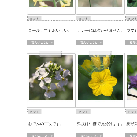
> メディア掲載
採用情報
岩下の新生姜について
本
岩
> その他
岩下の新生姜万年筆インク 書く描くコンテ
岩
スト
～
ロールしてもおいしい。
カレーには欠かせません。
ウマ
おでんの主役です。
鮮度はいぼで見分けます。
夏野