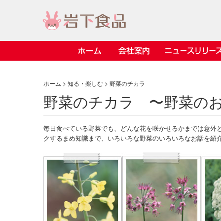
ホーム
会社案内
ニュースリリース
> 会社案内TOP
> 安心・安全の取り組み インデックス
> 知る・楽しむ インデックス
> ニュースリリース TOP
> レシピ検索 TOP
> 商品情報 TOP
ホーム
>
知る・楽しむ
> 野菜のチカラ
野菜のチカラ 〜野菜の
> プレスリリース
> 岩下の新生姜レシピ
> 岩下の新生姜
> 新商品
> らっきょうレシピ
> 生姜
毎日食べている野菜でも、どんな花を咲かせるかまでは意外
> イベント
> オリーブレシピ
> らっきょう
クするまめ知識まで、いろいろな野菜のいろいろなお話を紹
> コラボ
> その他のレシピ
> オリーブ
社長おすすめ
【7月1日～8
豚バラ肉のく
ト「NEW GIN
ごあいさつ
畑での取り組み
岩下の新生姜ミュージアム
会
工
し
> 飲食店コラボ
> 梅
きバージョン
2026」｜岩
岩下の
先
ジアム
> ミュージアム
> その他
2026.07.01
> イワシカちゃん
> オンラインショップ