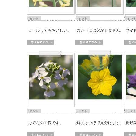
> メディア掲載
採用情報
岩下の新生姜について
本
岩
> その他
岩下の新生姜万年筆インク 書く描くコンテ
岩
スト
～
ロールしてもおいしい。
カレーには欠かせません。
ウマ
おでんの主役です。
鮮度はいぼで見分けます。
夏野