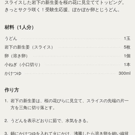
スライスした岩下の新生姜を桜の花に見立ててトッピング。
きっとサクラ咲く！受験生応援、ぽかぽか卵とじうどん。
材料（1人分）
うどん
1玉
岩下の新生姜（スライス）
5枚
卵（溶き卵）
1個
小ねぎ（小口切り）
1本
かけつゆ
300ml
作り方
1.
岩下の新生姜は、桜の花びらに見立て、スライスの先端の片一
方を三角に切り落とす。
2.
うどんを表示どおりに茹で、水気をきる。
3.
鍋にかけつゆを入れて火にかけ、沸騰したら溶き卵を細い線状