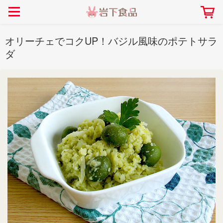
> 会社案内TOP
> 安心・安全の取り組み インデックス
> 知る・楽しむ インデックス
> ニュースリリース TOP
> レシピ検索 TOP
> 商品情報 TOP
オリーチェでコクUP！バジル風味のポテトサラ
> プレスリリース
> 岩下の新生姜レシピ
> 岩下の新生姜
ダ
> 新商品
> らっきょうレシピ
> 生姜
> イベント
> オリーブレシピ
> らっきょう
> コラボ
> その他のレシピ
> オリーブ
社長おすすめ！岩下の新生姜と
【7月1日～8月30日】夏イベン
豚バラ肉のくるくる巻き～細巻
ト「NEW GINGER SUMMER
ごあいさつ
畑での取り組み
岩下の新生姜ミュージアム
会社概要
工場での取り組み
しょうがを食べてお悩み
> 飲食店コラボ
> 梅
きバージョン～
2026」｜岩下の新生姜ミュー
岩下の新生姜
先生
ジアム
> ミュージアム
> その他
2026.07.01
> イワシカちゃん
> オンラインショップ
> メディア掲載
採用情報
岩下の新生姜について
本社所在地
岩下のらっきょうについ
> その他
岩下の新生姜万年筆インク 書く描くコンテ
岩下の新生姜Sing＆Pla
スト
～ニュージンジャーイー