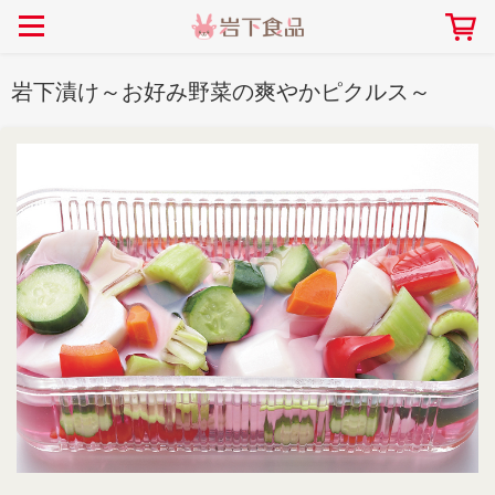
> 会社案内TOP
> 安心・安全の取り組み インデックス
> 知る・楽しむ インデックス
> ニュースリリース TOP
> レシピ検索 TOP
> 商品情報 TOP
岩下漬け～お好み野菜の爽やかピクルス～
> プレスリリース
> 岩下の新生姜レシピ
> 岩下の新生姜
> 新商品
> らっきょうレシピ
> 生姜
> イベント
> オリーブレシピ
> らっきょう
> コラボ
> その他のレシピ
> オリーブ
社長おすすめ！岩下の新生姜と
【7月1日～8月30日】夏イベン
豚バラ肉のくるくる巻き～細巻
ト「NEW GINGER SUMMER
ごあいさつ
畑での取り組み
岩下の新生姜ミュージアム
会社概要
工場での取り組み
しょうがを食べてお悩み
> 飲食店コラボ
> 梅
きバージョン～
2026」｜岩下の新生姜ミュー
岩下の新生姜
先生
ジアム
> ミュージアム
> その他
2026.07.01
> イワシカちゃん
> オンラインショップ
> メディア掲載
採用情報
岩下の新生姜について
本社所在地
岩下のらっきょうについ
> その他
岩下の新生姜万年筆インク 書く描くコンテ
岩下の新生姜Sing＆Pla
スト
～ニュージンジャーイー