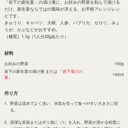
「岩下の新生姜」の漬け液に、お好みの野菜を刻んで漬ける
だけ。新生姜ならではの風味が冴える、お手軽アレンジレシ
ピです。
きゅうり、キャベツ、大根、人参、パプリカ、セロリ、みょ
うが、かぶなどがおすすめ。
［糖質］1.1g（1人分22gあたり）
材料
お好みの野菜
100g
岩下の新生姜の漬け液 または 「
岩下漬けの
100ml
素
」
作り方
1.
野菜は流水でよく洗い、水気を切って食べやすい大きさに切
る。
2.
清潔な容器またはポリ袋に（1）を入れ、野菜が浸かる程度に