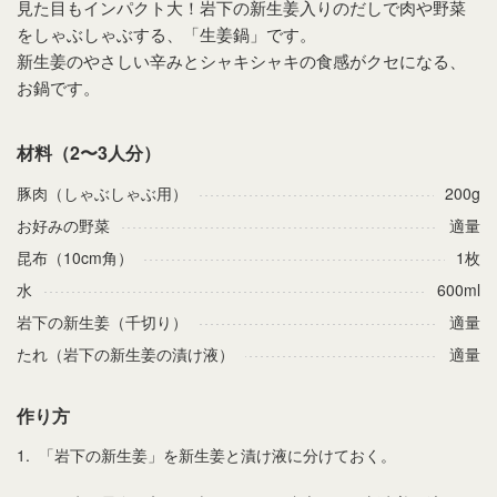
見た目もインパクト大！岩下の新生姜入りのだしで肉や野菜
をしゃぶしゃぶする、「生姜鍋」です。
新生姜のやさしい辛みとシャキシャキの食感がクセになる、
お鍋です。
材料（2〜3人分）
豚肉（しゃぶしゃぶ用）
200g
お好みの野菜
適量
昆布（10cm角）
1枚
水
600ml
岩下の新生姜（千切り）
適量
たれ（岩下の新生姜の漬け液）
適量
作り方
1.
「岩下の新生姜」を新生姜と漬け液に分けておく。