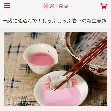
> 会社案内TOP
> 安心・安全の取り組み インデックス
> 知る・楽しむ インデックス
> ニュースリリース TOP
> レシピ検索 TOP
> 商品情報 TOP
一緒に煮込んで！しゃぶしゃぶ岩下の新生姜鍋
> プレスリリース
> 岩下の新生姜レシピ
> 岩下の新生姜
> 新商品
> らっきょうレシピ
> 生姜
> イベント
> オリーブレシピ
> らっきょう
> コラボ
> その他のレシピ
> オリーブ
社長おすすめ！岩下の新生姜と
【7月1日～8月30日】夏イベン
豚バラ肉のくるくる巻き～細巻
ト「NEW GINGER SUMMER
ごあいさつ
畑での取り組み
岩下の新生姜ミュージアム
会社概要
工場での取り組み
しょうがを食べてお悩み
> 飲食店コラボ
> 梅
きバージョン～
2026」｜岩下の新生姜ミュー
岩下の新生姜
先生
ジアム
> ミュージアム
> その他
2026.07.01
> イワシカちゃん
> オンラインショップ
> メディア掲載
採用情報
岩下の新生姜について
本社所在地
岩下のらっきょうについ
> その他
岩下の新生姜万年筆インク 書く描くコンテ
岩下の新生姜Sing＆Pla
スト
～ニュージンジャーイー