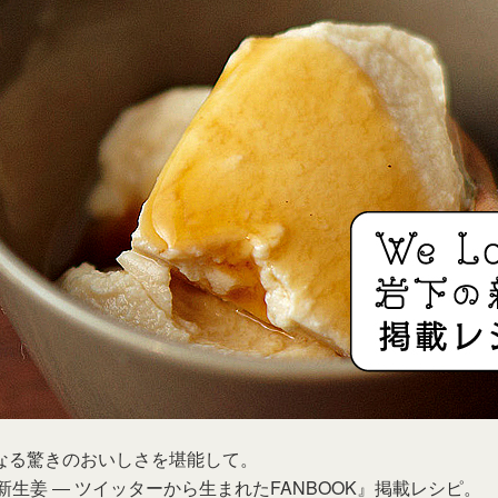
本社所在地
岩下のらっきょうについて
いつも新
描くコンテ
岩下の新生姜Sing＆Playコンテスト 第5章
岩下の新
～ニュージンジャーイースターパレード～
ンテスト
なる驚きのおいしさを堪能して。
下の新生姜 ― ツイッターから生まれたFANBOOK』掲載レシピ。