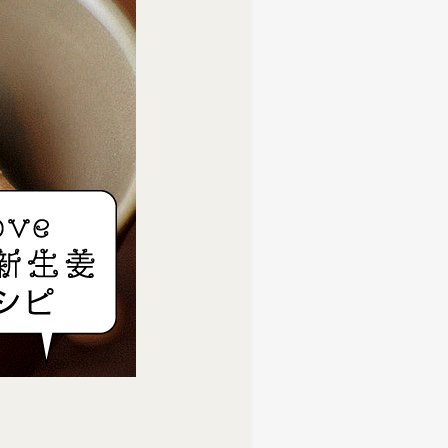
しい物語を 岩下の新生姜
生姜 さっぱり＆ヘルシーレシピコ