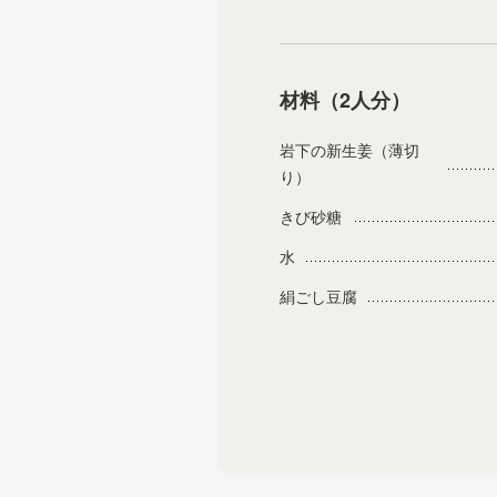
材料（2人分）
岩下の新生姜（薄切
り）
きび砂糖
水
絹ごし豆腐