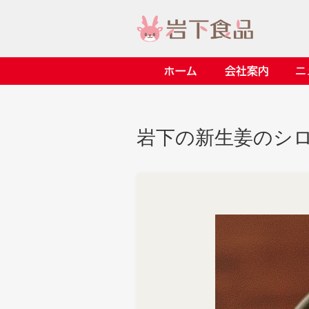
ホーム
会社案内
> 会社案内TOP
> 安心・安全の取り組み イ
> 知る・楽しむ インデック
> ニュースリリース TOP
> レシピ検索 TOP
> 商品情報 TOP
岩下の新生姜のシ
> プレスリリース
> 岩下の新生姜レシピ
> 岩下の新生姜
> 新商品
> らっきょうレシピ
> 生姜
> イベント
> オリーブレシピ
> らっきょう
> コラボ
> その他のレシピ
> オリーブ
ごあいさつ
畑での取り組み
岩下の新生姜ミュージアム
> 飲食店コラボ
> 梅
> ミュージアム
> その他
> イワシカちゃん
> オンラインショップ