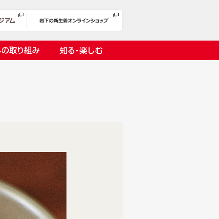
への取り組み
知る・楽しむ
岩下漬け～ピンクの味卵～
の取り組み
１万ヘッドプロジェクト
オリーチェ（種つき）