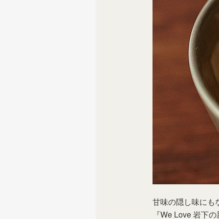
> メディア掲載
採用情報
岩下の新生姜について
> その他
岩下の新生姜万年筆インク 書く
スト
甘味の隠し味にも
『We Love 岩