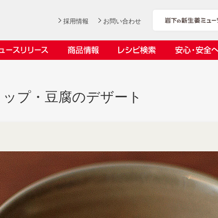
採用情報
お問い合わせ
ニュースリリース
商品情報
レシピ検索
安心・安全
ンデックス
ス
ロップ・豆腐のデザート
社長おすすめ！岩下の新生姜と
岩下の新生姜とちくわのくるく
【7月1日～8月30日】夏イベン
YouTubeチャンネル「料理研究
豚バラ肉のくるくる巻き～細巻
る巻き
ト「NEW GINGER SUMMER
家リュウジのバズレシピ」で岩
会社概要
工場での取り組み
しょうがを食べてお悩み解決 教えて！石原
沿革
お客様と
目指せ！
きバージョン～
2026」｜岩下の新生姜ミュー
下の新生姜コラボ動画を公開！
岩下の新生姜
先生
岩下のピリ辛らっきょう
ジアム
～岩下社長おすすめレシピ編～
2026.07.01
2026.06.19