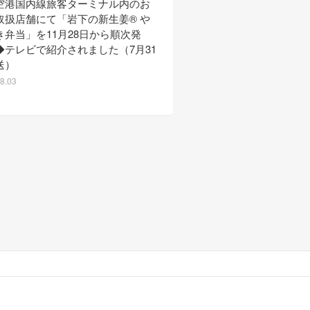
空港国内線旅客ターミナル内のお
YouTubeチャンネル「
取扱店舗にて「岩下の新生姜® や
ジのバズレシピ」で岩下
き弁当」を11月28日から順次発
ボ動画を公開！～岩下社
◆テレビで紹介されました（7月31
シピ編～◆ツナマヨご飯
送）
画公開（7月29日更新）
8.03
2026.07.29