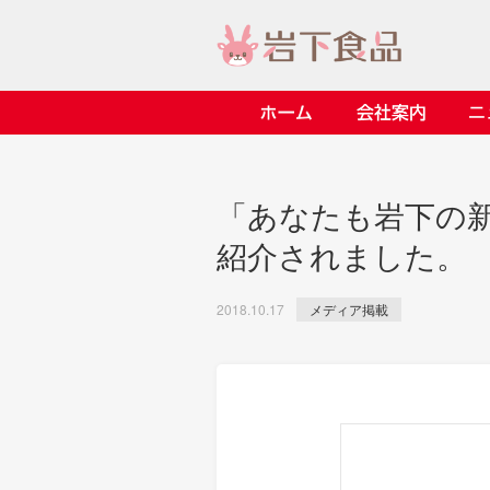
ホーム
会社案内
> 会社案内TOP
> 安心・安全の取り組み イ
> 知る・楽しむ インデック
> ニュースリリース TOP
> レシピ検索 TOP
> 商品情報 TOP
「あなたも岩下の
> プレスリリース
> 岩下の新生姜レシピ
> 岩下の新生姜
紹介されました。
> 新商品
> らっきょうレシピ
> 生姜
> イベント
> オリーブレシピ
> らっきょう
メディア掲載
2018.10.17
> コラボ
> その他のレシピ
> オリーブ
ごあいさつ
畑での取り組み
岩下の新生姜ミュージアム
> 飲食店コラボ
> 梅
> ミュージアム
> その他
> イワシカちゃん
> オンラインショップ