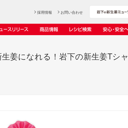
採用情報
お問い合わせ
ニュースリリース
商品情報
レシピ検索
安心・安全
ンデックス
ス
新生姜になれる！岩下の新生姜Tシ
社長おすすめ！岩下の新生姜と
岩下の新生姜とちくわのくるく
【7月1日～8月30日】夏イベン
YouTubeチャンネル「料理研究
豚バラ肉のくるくる巻き～細巻
る巻き
ト「NEW GINGER SUMMER
家リュウジのバズレシピ」で岩
会社概要
工場での取り組み
しょうがを食べてお悩み解決 教えて！石原
沿革
お客様と
目指せ！
きバージョン～
2026」｜岩下の新生姜ミュー
下の新生姜コラボ動画を公開！
岩下の新生姜
先生
岩下のピリ辛らっきょう
ジアム
～岩下社長おすすめレシピ編～
2026.07.01
2026.06.19