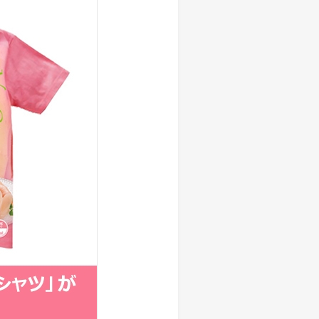
しい物語を 岩下の新生姜
生姜 さっぱり＆ヘルシーレシピコ