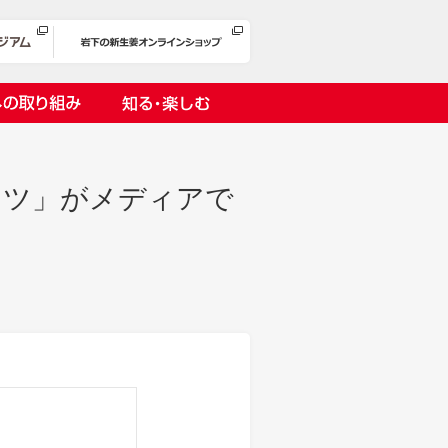
への取り組み
知る・楽しむ
ャツ」がメディアで
岩下漬け～ピンクの味卵～
の取り組み
１万ヘッドプロジェクト
オリーチェ（種つき）