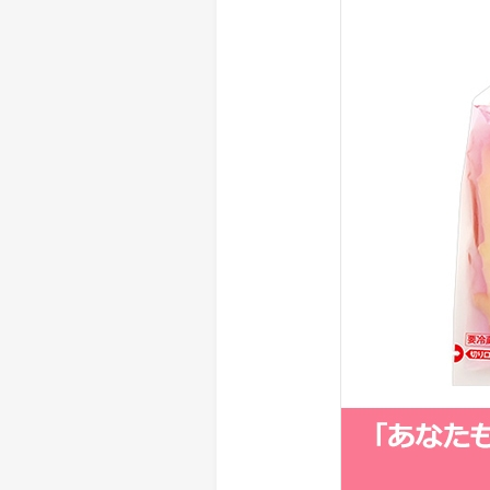
> メディア掲載
採用情報
岩下の新生姜について
> その他
岩下の新生姜万年筆インク 書く
スト