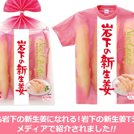
本社所在地
岩下のらっきょうについて
いつも新
描くコンテ
岩下の新生姜Sing＆Playコンテスト 第5章
岩下の新
～ニュージンジャーイースターパレード～
ンテスト