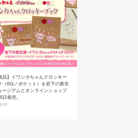
商品】イワシカちゃんクロッキー
【新商品】サンガリアか
ク（SQ／ポケット）を岩下の新生
生姜ソーダ」を8月3日
ュージアムとオンラインショップ
発売。◆フジテレビ「め
月5日発売。
ビ」で紹介されました（
8.05
2026.08.03