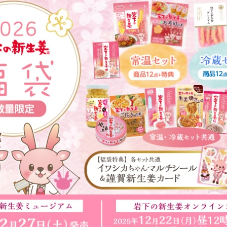
本社所在地
岩下のらっきょうについて
いつも新
描くコンテ
岩下の新生姜Sing＆Playコンテスト 第5章
岩下の新
～ニュージンジャーイースターパレード～
ンテスト