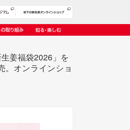
への取り組み
知る・楽しむ
生姜福袋2026」を
売。オンラインショ
岩下漬け～ピンクの味卵～
の取り組み
１万ヘッドプロジェクト
オリーチェ（種つき）