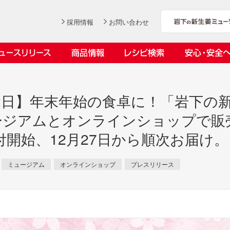
採用情報
お問い合わせ
ニュースリリース
商品情報
レシピ検索
安心・安全
ンデックス
ス
12日】年末年始の食卓に！「岩下の新
ージアムとオンラインショップで販
付開始、12月27日から順次お届け。
社長おすすめ！岩下の新生姜と
岩下の新生姜とちくわのくるく
【7月1日～8月30日】夏イベン
YouTubeチャンネル「料理研究
ミュージアム
オンラインショップ
プレスリリース
豚バラ肉のくるくる巻き～細巻
る巻き
ト「NEW GINGER SUMMER
家リュウジのバズレシピ」で岩
会社概要
工場での取り組み
しょうがを食べてお悩み解決 教えて！石原
沿革
お客様と
目指せ！
きバージョン～
2026」｜岩下の新生姜ミュー
下の新生姜コラボ動画を公開！
岩下の新生姜
先生
岩下のピリ辛らっきょう
ジアム
～岩下社長おすすめレシピ編～
2026.07.01
2026.06.19