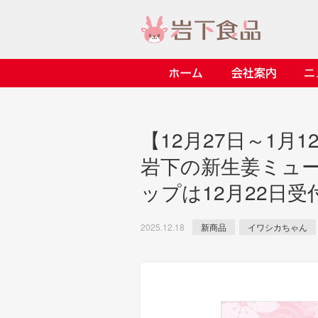
ホーム
会社案内
> 会社案内TOP
> 安心・安全の取り組み イ
> 知る・楽しむ インデック
> ニュースリリース TOP
> レシピ検索 TOP
> 商品情報 TOP
【12月27日～1月
> プレスリリース
> 岩下の新生姜レシピ
> 岩下の新生姜
岩下の新生姜ミュ
> 新商品
> らっきょうレシピ
> 生姜
ップは12月22日受
> イベント
> オリーブレシピ
> らっきょう
> コラボ
> その他のレシピ
> オリーブ
新商品
イワシカちゃん
2025.12.18
ごあいさつ
畑での取り組み
岩下の新生姜ミュージアム
> 飲食店コラボ
> 梅
> ミュージアム
> その他
> イワシカちゃん
> オンラインショップ