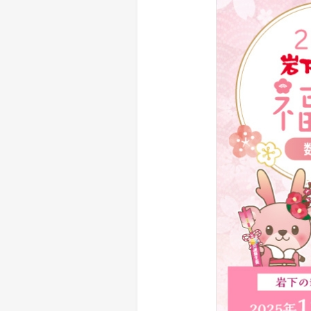
> メディア掲載
採用情報
岩下の新生姜について
> その他
岩下の新生姜万年筆インク 書く
スト