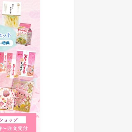
しい物語を 岩下の新生姜
生姜 さっぱり＆ヘルシーレシピコ