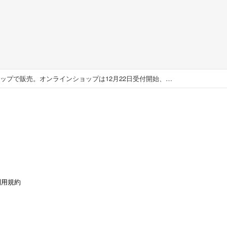
【12月27日～1月12日】年末年始の食卓に！「岩下の新生姜福袋2026」を岩下の新生姜ミュージアムとオンラインショップで販売。オンラインショップは12月22日受付開始、12月27日から順次お届け。
利用規約