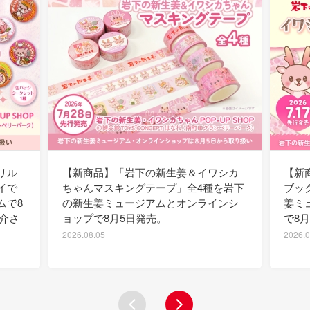
リル
【新商品】「岩下の新生姜＆イワシカ
【新
イで
ちゃんマスキングテープ」全4種を岩下
ブッ
ムで8
の新生姜ミュージアムとオンラインシ
姜ミ
紹介さ
ョップで8月5日発売。
で8
2026.08.05
2026.0