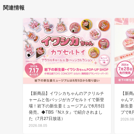
関連情報
【新商品】イワシカちゃんのアクリルチ
【新商
ャームと缶バッジがカプセルトイで新登
ゃんマ
場！岩下の新生姜ミュージアムで8月5日
新生姜
発売。◆TBS『Nスタ』で紹介されまし
プで8
た（7月27日放送）
2026.08
2026.08.05