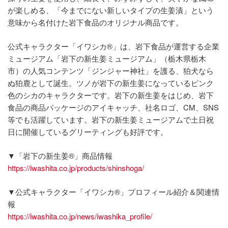
が楽しめる、「今までにない新しいタイプの生姜漬」という
意味から名付けた岩下食品のオリジナル商品です。
公式キャラクター「イワシカ®」は、岩下食品が運営する企業
ミュージアム「岩下の新生姜ミュージアム」（栃木県栃木
市）の人気コンテンツ「ジンジャー神社」を護る、狛犬なら
ぬ狛鹿として誕生。ツノが岩下の新生姜になっているピンク
色のシカのキャラクターです。岩下の新生姜をはじめ、岩下
食品の商品パッケージのアイキャッチ、社名ロゴ、CM、SNS
等でも活躍しています。岩下の新生姜ミュージアムで土日祝
日に開催しているグリーティングも好評です。
▼「岩下の新生姜®」商品情報
https://iwashita.co.jp/products/shinshoga/
▼公式キャラクター「イワシカ®」プロフィール紹介＆関連情
報
https://iwashita.co.jp/news/iwashika_profile/