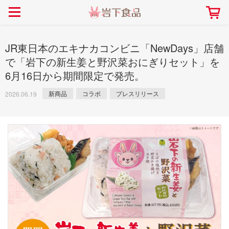
> 会社案内TOP
> 安心・安全の取り組み インデックス
> 知る・楽しむ インデックス
> ニュースリリース TOP
> レシピ検索 TOP
> 商品情報 TOP
> プレスリリース
> 岩下の新生姜レシピ
> 岩下の新生姜
JR東日本のエキナカコンビニ「NewDays」店舗
> 新商品
> らっきょうレシピ
> 生姜
で「岩下の新生姜と野沢菜おにぎりセット」を
6月16日から期間限定で発売。
> イベント
> オリーブレシピ
> らっきょう
> コラボ
> その他のレシピ
> オリーブ
新商品
コラボ
プレスリリース
2026.06.19
社長おすすめ！岩下の新生姜と
【7月1日～8月30日】夏イベン
豚バラ肉のくるくる巻き～細巻
ト「NEW GINGER SUMMER
ごあいさつ
畑での取り組み
岩下の新生姜ミュージアム
会社概要
工場での取り組み
しょうがを食べてお悩み
> 飲食店コラボ
> 梅
きバージョン～
2026」｜岩下の新生姜ミュー
岩下の新生姜
先生
ジアム
> ミュージアム
> その他
2026.07.01
> イワシカちゃん
> オンラインショップ
> メディア掲載
採用情報
岩下の新生姜について
本社所在地
岩下のらっきょうについ
> その他
岩下の新生姜万年筆インク 書く描くコンテ
岩下の新生姜Sing＆Pla
スト
～ニュージンジャーイー