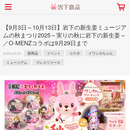
> 会社案内TOP
> 安心・安全の取り組み インデックス
> 知る・楽しむ インデックス
> ニュースリリース TOP
> レシピ検索 TOP
> 商品情報 TOP
> プレスリリース
> 岩下の新生姜レシピ
> 岩下の新生姜
【9月3日～10月13日】岩下の新生姜ミュージア
> 新商品
> らっきょうレシピ
> 生姜
ムの秋まつり2025～実りの秋に岩下の新生姜～
／O-MENZコラボは9月29日まで
> イベント
> オリーブレシピ
> らっきょう
> コラボ
> その他のレシピ
> オリーブ
新商品
イベント
コラボ
イワシカちゃん
2025.09.03
社長おすすめ！岩下の新生姜と
【7月1日～8月30日】夏イベン
豚バラ肉のくるくる巻き～細巻
ト「NEW GINGER SUMMER
ごあいさつ
畑での取り組み
岩下の新生姜ミュージアム
会社概要
工場での取り組み
しょうがを食べてお悩み
ミュージアム
プレスリリース
> 飲食店コラボ
> 梅
きバージョン～
2026」｜岩下の新生姜ミュー
岩下の新生姜
先生
ジアム
> ミュージアム
> その他
2026.07.01
> イワシカちゃん
> オンラインショップ
> メディア掲載
採用情報
岩下の新生姜について
本社所在地
岩下のらっきょうについ
> その他
岩下の新生姜万年筆インク 書く描くコンテ
岩下の新生姜Sing＆Pla
スト
～ニュージンジャーイー