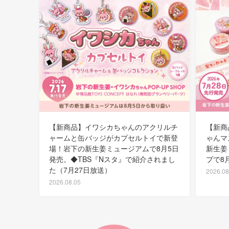
【新商品】イワシカちゃんのアクリルチ
【新商
ャームと缶バッジがカプセルトイで新登
ゃんマ
場！岩下の新生姜ミュージアムで8月5日
新生姜
発売。◆TBS『Nスタ』で紹介されまし
プで8
た（7月27日放送）
2026.08
2026.08.05