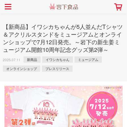
> 会社案内TOP
> 安心・安全の取り組み インデックス
> 知る・楽しむ インデックス
> ニュースリリース TOP
> レシピ検索 TOP
> 商品情報 TOP
> プレスリリース
> 岩下の新生姜レシピ
> 岩下の新生姜
【新商品】イワシカちゃんが5人並んだTシャツ
> 新商品
> らっきょうレシピ
> 生姜
＆アクリルスタンドをミュージアムとオンライ
ンショップで7月12日発売。～岩下の新生姜ミ
> イベント
> オリーブレシピ
> らっきょう
ュージアム開館10周年記念グッズ第2弾～
> コラボ
> その他のレシピ
> オリーブ
社長おすすめ！岩下の新生姜と
【7月1日～8月30日】夏イベン
豚バラ肉のくるくる巻き～細巻
新商品
イワシカちゃん
ミュージアム
ト「NEW GINGER SUMMER
2025.07.11
ごあいさつ
畑での取り組み
岩下の新生姜ミュージアム
会社概要
工場での取り組み
しょうがを食べてお悩み
> 飲食店コラボ
> 梅
きバージョン～
2026」｜岩下の新生姜ミュー
岩下の新生姜
先生
オンラインショップ
プレスリリース
ジアム
> ミュージアム
> その他
2026.07.01
> イワシカちゃん
> オンラインショップ
> メディア掲載
採用情報
岩下の新生姜について
本社所在地
岩下のらっきょうについ
> その他
岩下の新生姜万年筆インク 書く描くコンテ
岩下の新生姜Sing＆Pla
スト
～ニュージンジャーイー