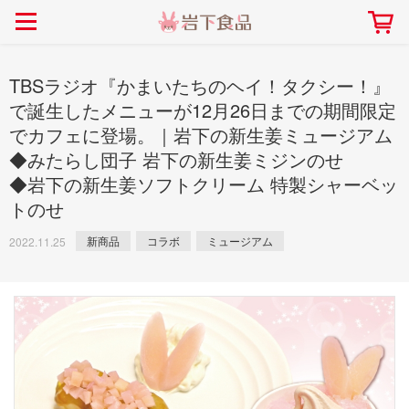
> 会社案内TOP
> 安心・安全の取り組み インデックス
> 知る・楽しむ インデックス
> ニュースリリース TOP
> レシピ検索 TOP
> 商品情報 TOP
> プレスリリース
> 岩下の新生姜レシピ
> 岩下の新生姜
TBSラジオ『かまいたちのヘイ！タクシー！』
> 新商品
> らっきょうレシピ
> 生姜
で誕生したメニューが12月26日までの期間限定
でカフェに登場。｜岩下の新生姜ミュージアム
> イベント
> オリーブレシピ
> らっきょう
◆みたらし団子 岩下の新生姜ミジンのせ
> コラボ
> その他のレシピ
> オリーブ
社長おすすめ！岩下の新生姜と
【7月1日～8月30日】夏イベン
◆岩下の新生姜ソフトクリーム 特製シャーベッ
豚バラ肉のくるくる巻き～細巻
ト「NEW GINGER SUMMER
ごあいさつ
畑での取り組み
岩下の新生姜ミュージアム
会社概要
工場での取り組み
しょうがを食べてお悩み
> 飲食店コラボ
> 梅
トのせ
きバージョン～
2026」｜岩下の新生姜ミュー
岩下の新生姜
先生
ジアム
> ミュージアム
> その他
新商品
コラボ
ミュージアム
2022.11.25
2026.07.01
> イワシカちゃん
> オンラインショップ
> メディア掲載
採用情報
岩下の新生姜について
本社所在地
岩下のらっきょうについ
> その他
岩下の新生姜万年筆インク 書く描くコンテ
岩下の新生姜Sing＆Pla
スト
～ニュージンジャーイー