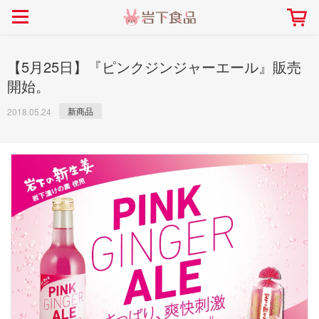
> 会社案内TOP
> 安心・安全の取り組み インデックス
> 知る・楽しむ インデックス
> ニュースリリース TOP
> レシピ検索 TOP
> 商品情報 TOP
> プレスリリース
> 岩下の新生姜レシピ
> 岩下の新生姜
【5月25日】『ピンクジンジャーエール』販売
> 新商品
> らっきょうレシピ
> 生姜
開始。
> イベント
> オリーブレシピ
> らっきょう
新商品
2018.05.24
> コラボ
> その他のレシピ
> オリーブ
社長おすすめ！岩下の新生姜と
【7月1日～8月30日】夏イベン
豚バラ肉のくるくる巻き～細巻
ト「NEW GINGER SUMMER
ごあいさつ
畑での取り組み
岩下の新生姜ミュージアム
会社概要
工場での取り組み
しょうがを食べてお悩み
> 飲食店コラボ
> 梅
きバージョン～
2026」｜岩下の新生姜ミュー
岩下の新生姜
先生
ジアム
> ミュージアム
> その他
2026.07.01
> イワシカちゃん
> オンラインショップ
> メディア掲載
採用情報
岩下の新生姜について
本社所在地
岩下のらっきょうについ
> その他
岩下の新生姜万年筆インク 書く描くコンテ
岩下の新生姜Sing＆Pla
スト
～ニュージンジャーイー