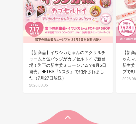
【新商品】イワシカちゃんのアクリルチ
【新商
ャームと缶バッジがカプセルトイで新登
ゃんマ
場！岩下の新生姜ミュージアムで8月5日
新生姜
発売。◆TBS『Nスタ』で紹介されまし
プで8
た（7月27日放送）
2026.08
2026.08.05