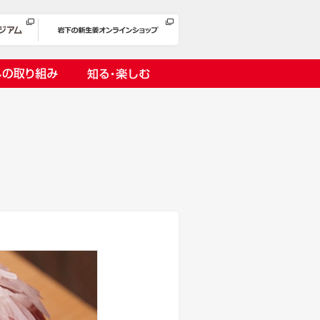
への取り組み
知る・楽しむ
岩下漬け～ピンクの味卵～
の取り組み
１万ヘッドプロジェクト
オリーチェ（種つき）