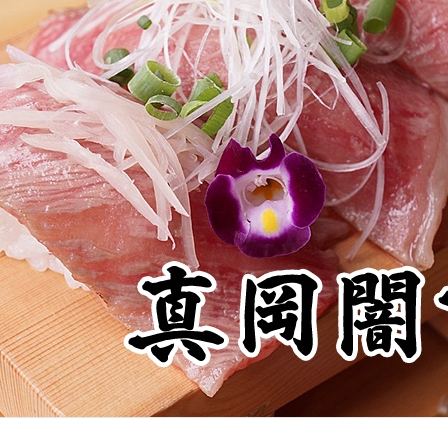
本社所在地
岩下のらっきょうについて
いつも新
描くコンテ
岩下の新生姜Sing＆Playコンテスト 第5章
岩下の新
～ニュージンジャーイースターパレード～
ンテスト