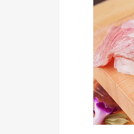
> メディア掲載
採用情報
岩下の新生姜について
> その他
岩下の新生姜万年筆インク 書く
スト