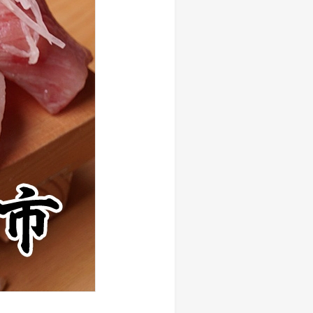
しい物語を 岩下の新生姜
生姜 さっぱり＆ヘルシーレシピコ