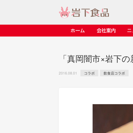
ホーム
会社案内
> 会社案内TOP
> 安心・安全の取り組み イ
> 知る・楽しむ インデック
> ニュースリリース TOP
> レシピ検索 TOP
> 商品情報 TOP
「真岡闇市×岩下
> プレスリリース
> 岩下の新生姜レシピ
> 岩下の新生姜
> 新商品
> らっきょうレシピ
> 生姜
コラボ
飲食店コラボ
2016.08.01
> イベント
> オリーブレシピ
> らっきょう
> コラボ
> その他のレシピ
> オリーブ
ごあいさつ
畑での取り組み
岩下の新生姜ミュージアム
> 飲食店コラボ
> 梅
> ミュージアム
> その他
> イワシカちゃん
> オンラインショップ