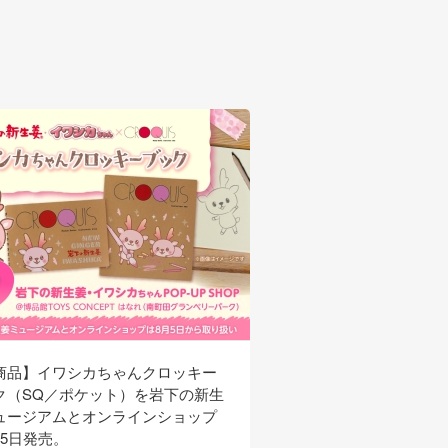
商品】イワシカちゃんクロッキー
【新商品】サンガリアか
ク（SQ／ポケット）を岩下の新生
生姜ソーダ」を8月3日
ュージアムとオンラインショップ
発売。◆フジテレビ「め
月5日発売。
ビ」で紹介されました（