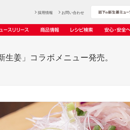
採用情報
お問い合わせ
ニュースリリース
商品情報
レシピ検索
安心・安全
ンデックス
ス
の新生姜」コラボメニュー発売。
社長おすすめ！岩下の新生姜と
岩下の新生姜とちくわのくるく
【7月1日～8月30日】夏イベン
YouTubeチャンネル「料理研究
豚バラ肉のくるくる巻き～細巻
る巻き
ト「NEW GINGER SUMMER
家リュウジのバズレシピ」で岩
会社概要
工場での取り組み
しょうがを食べてお悩み解決 教えて！石原
沿革
お客様と
目指せ！
きバージョン～
2026」｜岩下の新生姜ミュー
下の新生姜コラボ動画を公開！
岩下の新生姜
先生
岩下のピリ辛らっきょう
ジアム
～岩下社長おすすめレシピ編～
2026.07.01
2026.06.19