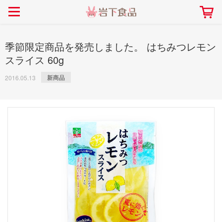
> 会社案内TOP
> 安心・安全の取り組み インデックス
> 知る・楽しむ インデックス
> ニュースリリース TOP
> レシピ検索 TOP
> 商品情報 TOP
> プレスリリース
> 岩下の新生姜レシピ
> 岩下の新生姜
季節限定商品を発売しました。 はちみつレモン
> 新商品
> らっきょうレシピ
> 生姜
スライス 60g
> イベント
> オリーブレシピ
> らっきょう
新商品
2016.05.13
> コラボ
> その他のレシピ
> オリーブ
社長おすすめ！岩下の新生姜と
【7月1日～8月30日】夏イベン
豚バラ肉のくるくる巻き～細巻
ト「NEW GINGER SUMMER
ごあいさつ
畑での取り組み
岩下の新生姜ミュージアム
会社概要
工場での取り組み
しょうがを食べてお悩み
> 飲食店コラボ
> 梅
きバージョン～
2026」｜岩下の新生姜ミュー
岩下の新生姜
先生
ジアム
> ミュージアム
> その他
2026.07.01
> イワシカちゃん
> オンラインショップ
> メディア掲載
採用情報
岩下の新生姜について
本社所在地
岩下のらっきょうについ
> その他
岩下の新生姜万年筆インク 書く描くコンテ
岩下の新生姜Sing＆Pla
スト
～ニュージンジャーイー