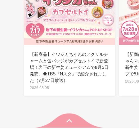
【新商品】イワシカちゃんのアクリルチ
【新商
ャームと缶バッジがカプセルトイで新登
ゃんマ
場！岩下の新生姜ミュージアムで8月5日
新生姜
発売。◆TBS『Nスタ』で紹介されまし
プで8
た（7月27日放送）
2026.08
2026.08.05