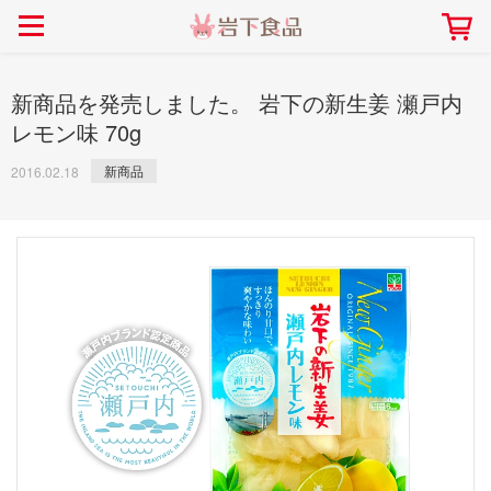
> 会社案内TOP
> 安心・安全の取り組み インデックス
> 知る・楽しむ インデックス
> ニュースリリース TOP
> レシピ検索 TOP
> 商品情報 TOP
> プレスリリース
> 岩下の新生姜レシピ
> 岩下の新生姜
新商品を発売しました。 岩下の新生姜 瀬戸内
> 新商品
> らっきょうレシピ
> 生姜
レモン味 70g
> イベント
> オリーブレシピ
> らっきょう
新商品
2016.02.18
> コラボ
> その他のレシピ
> オリーブ
社長おすすめ！岩下の新生姜と
【7月1日～8月30日】夏イベン
豚バラ肉のくるくる巻き～細巻
ト「NEW GINGER SUMMER
ごあいさつ
畑での取り組み
岩下の新生姜ミュージアム
会社概要
工場での取り組み
しょうがを食べてお悩み
> 飲食店コラボ
> 梅
きバージョン～
2026」｜岩下の新生姜ミュー
岩下の新生姜
先生
ジアム
> ミュージアム
> その他
2026.07.01
> イワシカちゃん
> オンラインショップ
> メディア掲載
採用情報
岩下の新生姜について
本社所在地
岩下のらっきょうについ
> その他
岩下の新生姜万年筆インク 書く描くコンテ
岩下の新生姜Sing＆Pla
スト
～ニュージンジャーイー