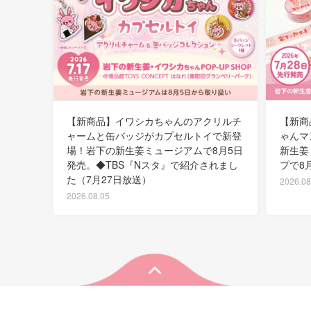
【新商品】イワシカちゃんのアクリルチ
【新商
ャームと缶バッジがカプセルトイで新登
ゃんマ
場！岩下の新生姜ミュージアムで8月5日
新生姜
発売。◆TBS『Nスタ』で紹介されまし
プで8
た（7月27日放送）
2026.08
2026.08.05