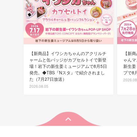
【新商品】イワシカちゃんのアクリルチ
【新商
ャームと缶バッジがカプセルトイで新登
ゃんマ
場！岩下の新生姜ミュージアムで8月5日
新生姜
発売。◆TBS『Nスタ』で紹介されまし
プで8
た（7月27日放送）
2026.08
2026.08.05