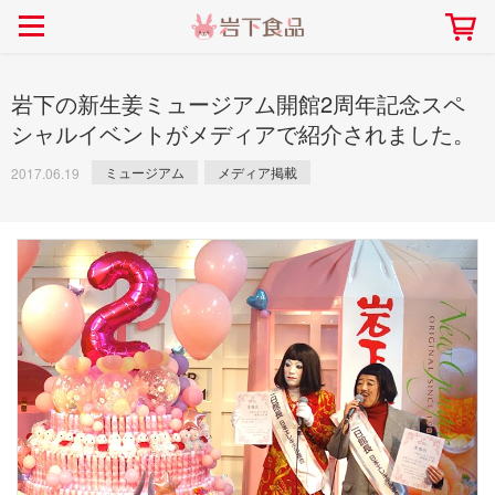
> 会社案内TOP
> 安心・安全の取り組み インデックス
> 知る・楽しむ インデックス
> ニュースリリース TOP
> レシピ検索 TOP
> 商品情報 TOP
> プレスリリース
> 岩下の新生姜レシピ
> 岩下の新生姜
岩下の新生姜ミュージアム開館2周年記念スペ
> 新商品
> らっきょうレシピ
> 生姜
シャルイベントがメディアで紹介されました。
> イベント
> オリーブレシピ
> らっきょう
ミュージアム
メディア掲載
2017.06.19
> コラボ
> その他のレシピ
> オリーブ
社長おすすめ！岩下の新生姜と
【7月1日～8月30日】夏イベン
豚バラ肉のくるくる巻き～細巻
ト「NEW GINGER SUMMER
ごあいさつ
畑での取り組み
岩下の新生姜ミュージアム
会社概要
工場での取り組み
しょうがを食べてお悩み
> 飲食店コラボ
> 梅
きバージョン～
2026」｜岩下の新生姜ミュー
岩下の新生姜
先生
ジアム
> ミュージアム
> その他
2026.07.01
> イワシカちゃん
> オンラインショップ
> メディア掲載
採用情報
岩下の新生姜について
本社所在地
岩下のらっきょうについ
> その他
岩下の新生姜万年筆インク 書く描くコンテ
岩下の新生姜Sing＆Pla
スト
～ニュージンジャーイー