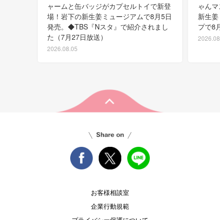
ャームと缶バッジがカプセルトイで新登
ゃんマ
場！岩下の新生姜ミュージアムで8月5日
新生姜
発売。◆TBS『Nスタ』で紹介されまし
プで8
た（7月27日放送）
2026.08
2026.08.05
お客様相談室
企業行動規範
プライバシー保護について