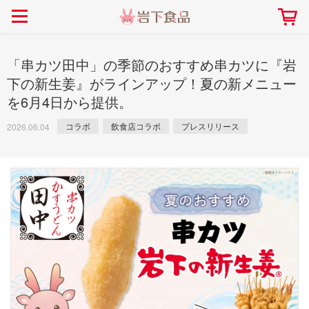
> 会社案内TOP
> 安心・安全の取り組み インデックス
> 知る・楽しむ インデックス
> ニュースリリース TOP
> レシピ検索 TOP
> 商品情報 TOP
> プレスリリース
> 岩下の新生姜レシピ
> 岩下の新生姜
「串カツ田中」の季節のおすすめ串カツに『岩
> 新商品
> らっきょうレシピ
> 生姜
下の新生姜』がラインアップ！夏の新メニュー
を6月4日から提供。
> イベント
> オリーブレシピ
> らっきょう
> コラボ
> その他のレシピ
> オリーブ
コラボ
飲食店コラボ
プレスリリース
2026.06.04
社長おすすめ！岩下の新生姜と
【7月1日～8月30日】夏イベン
豚バラ肉のくるくる巻き～細巻
ト「NEW GINGER SUMMER
ごあいさつ
畑での取り組み
岩下の新生姜ミュージアム
会社概要
工場での取り組み
しょうがを食べてお悩み
> 飲食店コラボ
> 梅
きバージョン～
2026」｜岩下の新生姜ミュー
岩下の新生姜
先生
ジアム
> ミュージアム
> その他
2026.07.01
> イワシカちゃん
> オンラインショップ
> メディア掲載
採用情報
岩下の新生姜について
本社所在地
岩下のらっきょうについ
> その他
岩下の新生姜万年筆インク 書く描くコンテ
岩下の新生姜Sing＆Pla
スト
～ニュージンジャーイー