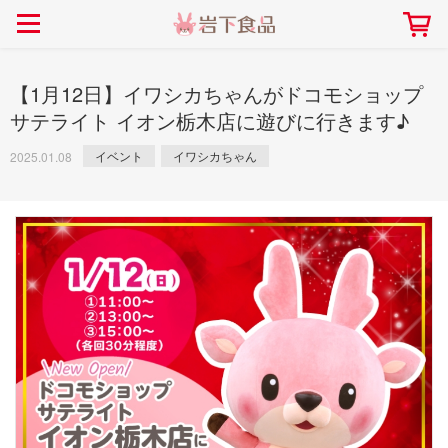
> 会社案内TOP
> 安心・安全の取り組み インデックス
> 知る・楽しむ インデックス
> ニュースリリース TOP
> レシピ検索 TOP
> 商品情報 TOP
> プレスリリース
> 岩下の新生姜レシピ
> 岩下の新生姜
【1月12日】イワシカちゃんがドコモショップ
> 新商品
> らっきょうレシピ
> 生姜
サテライト イオン栃木店に遊びに行きます♪
> イベント
> オリーブレシピ
> らっきょう
イベント
イワシカちゃん
2025.01.08
> コラボ
> その他のレシピ
> オリーブ
社長おすすめ！岩下の新生姜と
【7月1日～8月30日】夏イベン
豚バラ肉のくるくる巻き～細巻
ト「NEW GINGER SUMMER
ごあいさつ
畑での取り組み
岩下の新生姜ミュージアム
会社概要
工場での取り組み
しょうがを食べてお悩み
> 飲食店コラボ
> 梅
きバージョン～
2026」｜岩下の新生姜ミュー
岩下の新生姜
先生
ジアム
> ミュージアム
> その他
2026.07.01
> イワシカちゃん
> オンラインショップ
> メディア掲載
採用情報
岩下の新生姜について
本社所在地
岩下のらっきょうについ
> その他
岩下の新生姜万年筆インク 書く描くコンテ
岩下の新生姜Sing＆Pla
スト
～ニュージンジャーイー