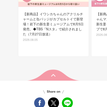
【新商品】イワシカちゃんのアクリルチ
【新商
ャームと缶バッジがカプセルトイで新登
ゃんマ
場！岩下の新生姜ミュージアムで8月5日
新生姜
発売。◆TBS『Nスタ』で紹介されまし
プで8
た（7月27日放送）
2026.08
2026.08.05