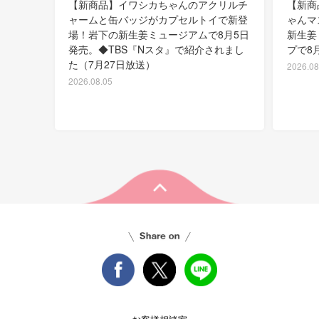
【新商品】イワシカちゃんのアクリルチ
【新商
ャームと缶バッジがカプセルトイで新登
ゃんマ
場！岩下の新生姜ミュージアムで8月5日
新生姜
発売。◆TBS『Nスタ』で紹介されまし
プで8
た（7月27日放送）
2026.08
2026.08.05