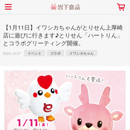
> 会社案内TOP
> 安心・安全の取り組み インデックス
> 知る・楽しむ インデックス
> ニュースリリース TOP
> レシピ検索 TOP
> 商品情報 TOP
> プレスリリース
> 岩下の新生姜レシピ
> 岩下の新生姜
【1月11日】イワシカちゃんがとりせん上厚崎
> 新商品
> らっきょうレシピ
> 生姜
店に遊びに行きます♪とりせん「ハートりん」
とコラボグリーティング開催。
> イベント
> オリーブレシピ
> らっきょう
> コラボ
> その他のレシピ
> オリーブ
イベント
コラボ
イワシカちゃん
2024.12.27
社長おすすめ！岩下の新生姜と
【7月1日～8月30日】夏イベン
豚バラ肉のくるくる巻き～細巻
ト「NEW GINGER SUMMER
ごあいさつ
畑での取り組み
岩下の新生姜ミュージアム
会社概要
工場での取り組み
しょうがを食べてお悩み
> 飲食店コラボ
> 梅
きバージョン～
2026」｜岩下の新生姜ミュー
岩下の新生姜
先生
ジアム
> ミュージアム
> その他
2026.07.01
> イワシカちゃん
> オンラインショップ
> メディア掲載
採用情報
岩下の新生姜について
本社所在地
岩下のらっきょうについ
> その他
岩下の新生姜万年筆インク 書く描くコンテ
岩下の新生姜Sing＆Pla
スト
～ニュージンジャーイー