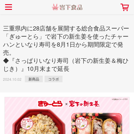
> 会社案内TOP
> 安心・安全の取り組み インデックス
> 知る・楽しむ インデックス
> ニュースリリース TOP
> レシピ検索 TOP
> 商品情報 TOP
> プレスリリース
> 岩下の新生姜レシピ
> 岩下の新生姜
三重県内に28店舗を展開する総合食品スーパー
> 新商品
> らっきょうレシピ
> 生姜
「ぎゅーとら」で岩下の新生姜を使ったチャー
ハンといなり寿司を8月1日から期間限定で発
> イベント
> オリーブレシピ
> らっきょう
売。
> コラボ
> その他のレシピ
> オリーブ
社長おすすめ！岩下の新生姜と
【7月1日～8月30日】夏イベン
◆『さっぱりいなり寿司（岩下の新生姜＆梅ひ
豚バラ肉のくるくる巻き～細巻
ト「NEW GINGER SUMMER
ごあいさつ
畑での取り組み
岩下の新生姜ミュージアム
会社概要
工場での取り組み
しょうがを食べてお悩み
> 飲食店コラボ
> 梅
じき）』10月末まで延長
きバージョン～
2026」｜岩下の新生姜ミュー
岩下の新生姜
先生
ジアム
> ミュージアム
> その他
新商品
コラボ
2024.10.02
2026.07.01
> イワシカちゃん
> オンラインショップ
> メディア掲載
採用情報
岩下の新生姜について
本社所在地
岩下のらっきょうについ
> その他
岩下の新生姜万年筆インク 書く描くコンテ
岩下の新生姜Sing＆Pla
スト
～ニュージンジャーイー