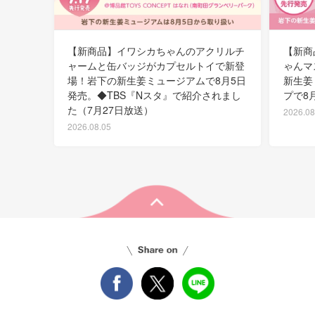
【新商品】イワシカちゃんのアクリルチ
【新商
ャームと缶バッジがカプセルトイで新登
ゃんマ
場！岩下の新生姜ミュージアムで8月5日
新生姜
発売。◆TBS『Nスタ』で紹介されまし
プで8
た（7月27日放送）
2026.08
2026.08.05