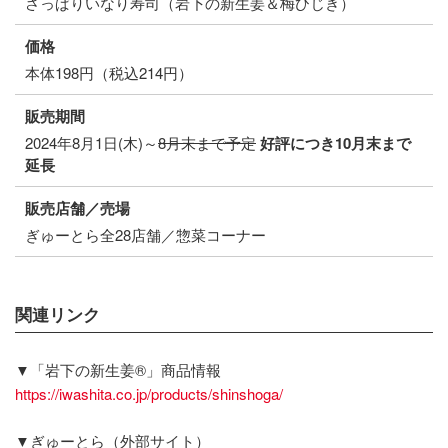
さっぱりいなり寿司（岩下の新生姜＆梅ひじき）
価格
本体198円（税込214円）
販売期間
2024年8月1日(木)～
8月末まで予定
好評につき
10月末まで
延長
販売店舗／売場
ぎゅーとら全28店舗／惣菜コーナー
関連リンク
▼「岩下の新生姜®」商品情報
https://iwashita.co.jp/products/shinshoga/
▼ぎゅーとら（外部サイト）