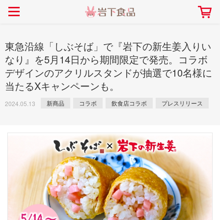
> 会社案内TOP
> 安心・安全の取り組み インデックス
> 知る・楽しむ インデックス
> ニュースリリース TOP
> レシピ検索 TOP
> 商品情報 TOP
> プレスリリース
> 岩下の新生姜レシピ
> 岩下の新生姜
東急沿線「しぶそば」で『岩下の新生姜入りい
> 新商品
> らっきょうレシピ
> 生姜
なり』を5月14日から期間限定で発売。コラボ
デザインのアクリルスタンドが抽選で10名様に
> イベント
> オリーブレシピ
> らっきょう
当たるXキャンペーンも。
> コラボ
> その他のレシピ
> オリーブ
社長おすすめ！岩下の新生姜と
【7月1日～8月30日】夏イベン
豚バラ肉のくるくる巻き～細巻
新商品
コラボ
飲食店コラボ
プレスリリース
ト「NEW GINGER SUMMER
2024.05.13
ごあいさつ
畑での取り組み
岩下の新生姜ミュージアム
会社概要
工場での取り組み
しょうがを食べてお悩み
> 飲食店コラボ
> 梅
きバージョン～
2026」｜岩下の新生姜ミュー
岩下の新生姜
先生
ジアム
> ミュージアム
> その他
2026.07.01
> イワシカちゃん
> オンラインショップ
> メディア掲載
採用情報
岩下の新生姜について
本社所在地
岩下のらっきょうについ
> その他
岩下の新生姜万年筆インク 書く描くコンテ
岩下の新生姜Sing＆Pla
スト
～ニュージンジャーイー