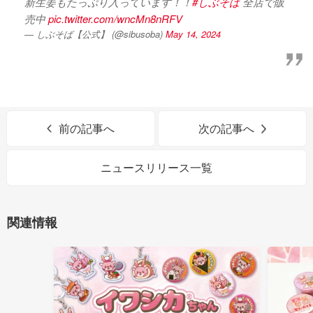
新生姜もたっぷり入っています！！
#しぶそば
全店で販
売中
pic.twitter.com/wncMn8nRFV
— しぶそば【公式】 (@sibusoba)
May 14, 2024
前の記事へ
次の記事へ
ニュースリリース一覧
関連情報