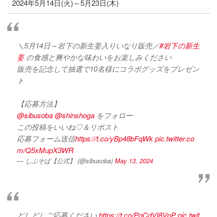
2024年5月14日(火)～5月23日(木)
＼5月14日～岩下の新生姜入りいなり販売／
#岩下の新生
姜
の食感と爽やかな味わいをお楽しみください
販売を記念して抽選で10名様にコラボグッズをプレゼン
ト
【応募方法】
@sibusoba
@shinshoga
をフォロー
この投稿をいいね♡＆リポスト
応募フォーム送信
https://t.co/yBp48bFqWk
pic.twitter.co
m/Q5xMupX3WR
— しぶそば【公式】 (@sibusoba)
May 13, 2024
どしどしご応募ください
https://t.co/PqCdVI8VpP
pic.twit